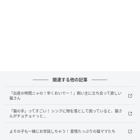
特に嫌がる様子はなく、
そのままじっとしています。
続いて登場したのは、
猫の秀吉さん。
同じアイテムをつけると、
関連する他の記事
今度はまるで「明日も明後日も頑張ります！」
「出産の時間ニャの！早くおいでー！」飼い主に立ち会って欲しい
猫さん
と言っているような、
「猫の手」ってすごい！ シンクに物を落として困っていると、猫さ
やる気いっぱいの姿に。
んがチョチョイっと…
さらにそのまま、
よその子も一緒にお世話しちゃう！ 愛情たっぷりの猫ママたち