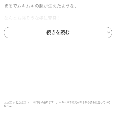
まるでムキムキの腕が生えたような、
なんとも強そうな姿に変身！
お顔はいつものように
続きを読む
とっても可愛いのに、
体のシルエットだけが…妙にたくましい。
そのギャップに、
飼い主さんたちも思わず大盛り上がりです。
正面から見ても、後ろから見ても、
なんだか強そうで可愛い豆大福さん。
トップ
どうぶつ
「明日も頑張ります！」ムキムキやる気があふれる姿も似合っている
猫さん
しかも、体に何かをつけられても