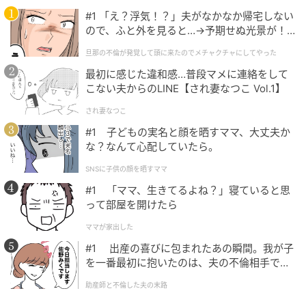
#1 「え？浮気！？」夫がなかなか帰宅しない
ので、ふと外を見ると…→予期せぬ光景が！
｜旦那の不倫が発覚して頭に来たのでメチャ
旦那の不倫が発覚して頭に来たのでメチャクチャにしてやった
クチャにしてやった
最初に感じた違和感…普段マメに連絡をして
こない夫からのLINE【され妻なつこ Vol.1】
され妻なつこ
#1 子どもの実名と顔を晒すママ、大丈夫か
元記事で読む
な？なんて心配していたら。
SNSに子供の顔を晒すママ
次の記事
#1 「ママ、生きてるよね？」寝ていると思
どこでも寝られるタイプです。日向ぼっこが
って部屋を開けたら
できなくても満足そうな子猫さん
ママが家出した
#1 出産の喜びに包まれたあの瞬間。我が子
の記事をもっとみる
を一番最初に抱いたのは、夫の不倫相手でし
た。
助産師と不倫した夫の末路