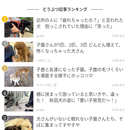
どうぶつ記事ランキング
近所の人に「疲れちゃったの？」と言われた
犬 抱っこされていた理由に「笑った」
grape
2026.8.6
子猫さんが1匹、2匹、3匹 どんどん増えて、
怖くなっちゃった犬さん
いぬのこと。
2026.8.6
子鹿と友達になった子猫。子鹿の毛づくろい
を堪能する様子にホッコリ♡
エウレカねこ部
2026.8.6
柵に挟まって困っていると思いきや、違っ
た！ 秋田犬の姿に「悪い子発見だ～！」
grape
2026.8.6
犬さんがいないと眠れない子猫さんたち、そ
ばに集まってすやすや