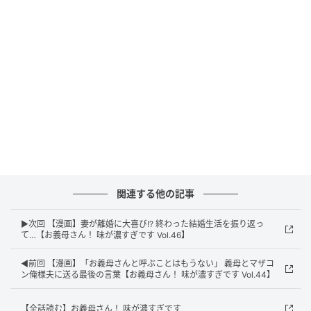
エキサイトニュース
関連する他の記事
▶次回 【漫画】妻が離婚に大喜び!? 終わった結婚生活を振り返っ
て…【お義母さん！ 味が濃すぎです Vol.46】
◀前回 【漫画】「お義母さんと呼ぶことはもうない」 義母とマザコ
ン俺様夫に送る最後の言葉【お義母さん！ 味が濃すぎです Vol.44】
エキサイトニュース
【全話読む】お義母さん！ 味が濃すぎです