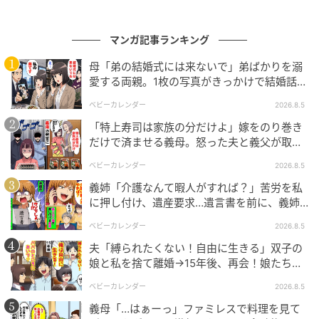
マンガ記事ランキング
母「弟の結婚式には来ないで」弟ばかりを溺
愛する両親。1枚の写真がきっかけで結婚話が
なくなったワケ
ベビーカレンダー
2026.8.5
「特上寿司は家族の分だけよ」嫁をのり巻き
だけで済ませる義母。怒った夫と義父が取っ
た行動とは
ベビーカレンダー
2026.8.5
義姉「介護なんて暇人がすれば？」苦労を私
に押し付け、遺産要求…遺言書を前に、義姉
が顔面蒼白のワケ
ベビーカレンダー
2026.8.5
夫「縛られたくない！自由に生きる」双子の
娘と私を捨て離婚→15年後、再会！娘たち
「あんた誰？」論破された元夫は
ベビーカレンダー
2026.8.5
エキサイトニュース
義母「…はぁーっ」ファミレスで料理を見て