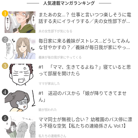
人気連載マンガランキング
またあの女…？ 仕事と言いつつ楽しそうに電
話する夫にイライラする／夫の女性部下が気
になる（1）【夫婦の危機 まんが】
夫の女性部下が気になる
毎日家に来る義妹がストレス…どうしてみん
な甘やかすの？／義妹が毎日我が家にやって
くる（1）【義父母がシンドイんです！ まん
義妹が毎日我が家にやってくる
が】
#1 「ママ、生きてるよね？」寝ていると思
って部屋を開けたら
ママが家出した
#1 送迎のバスから「娘が降りてきてませ
ん」
娘が拐われた
エキサイトニュース
ママ同士が無視し合い？ 幼稚園のバス停に漂
う不穏な空気【私たちの連絡係さん Vol.1】
栄美は引き留めるのか…？
私たちの連絡係さん