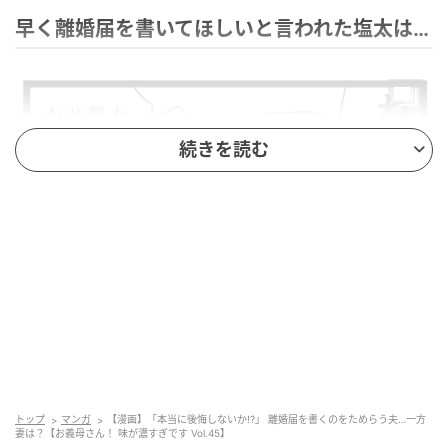
早く離婚届を書いてほしいと言われた塩太は…
続きを読む
トップ
マンガ
【漫画】「本当に後悔しないか!?」 離婚届を書くのをためらう夫…一方
妻は？【お義母さん！ 味が濃すぎです Vol.45】