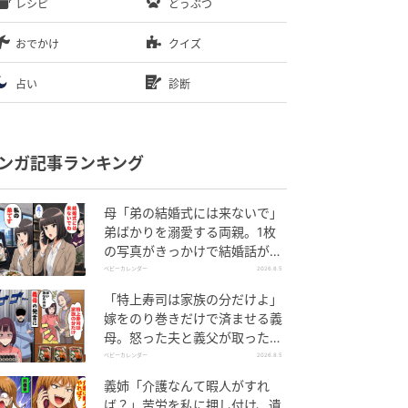
レシピ
どうぶつ
おでかけ
クイズ
占い
診断
ンガ記事ランキング
母「弟の結婚式には来ないで」
弟ばかりを溺愛する両親。1枚
の写真がきっかけで結婚話がな
くなったワケ
ベビーカレンダー
2026.8.5
「特上寿司は家族の分だけよ」
嫁をのり巻きだけで済ませる義
母。怒った夫と義父が取った行
動とは
ベビーカレンダー
2026.8.5
義姉「介護なんて暇人がすれ
ば？」苦労を私に押し付け、遺