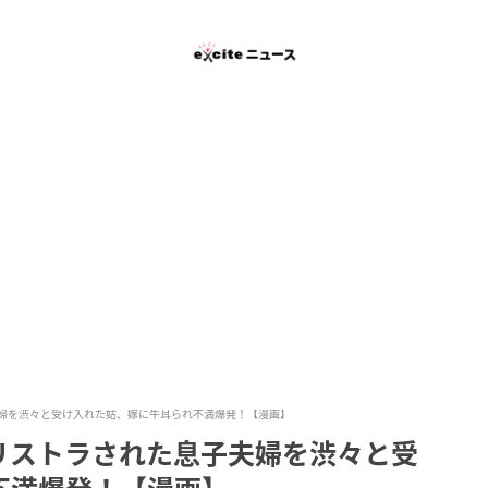
婦を渋々と受け入れた姑、嫁に牛耳られ不満爆発！【漫画】
リストラされた息子夫婦を渋々と受