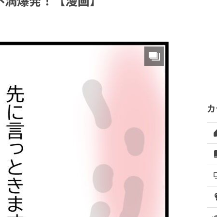
不満爆発！【漫画】
カ