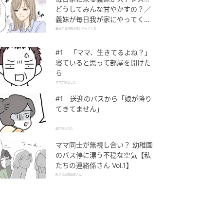
どうしてみんな甘やかすの？／
義妹が毎日我が家にやってくる
（1）【義父母がシンドイんで
義妹が毎日我が家にやってくる
す！ まんが】
#1 「ママ、生きてるよね？」
寝ていると思って部屋を開けた
ら
ママが家出した
#1 送迎のバスから「娘が降り
てきてません」
娘が拐われた
ママ同士が無視し合い？ 幼稚園
のバス停に漂う不穏な空気【私
たちの連絡係さん Vol.1】
私たちの連絡係さん