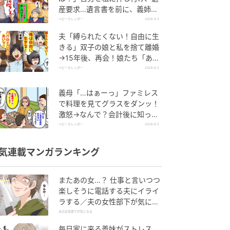
産要求…遺言書を前に、義姉が
顔面蒼白のワケ
ベビーカレンダー
2026.8.5
夫「縛られたくない！自由に生
きる」双子の娘と私を捨て離婚
→15年後、再会！娘たち「あん
た誰？」論破された元夫は
ベビーカレンダー
2026.8.5
義母「…はぁーっ」ファミレス
で料理を見てグラスをダンッ！
激怒→なんで？会計後に知った
暗黙のルール
ベビーカレンダー
2026.8.5
気連載マンガランキング
またあの女…？ 仕事と言いつつ
楽しそうに電話する夫にイライ
ラする／夫の女性部下が気にな
る（1）【夫婦の危機 まんが】
夫の女性部下が気になる
毎日家に来る義妹がストレス…