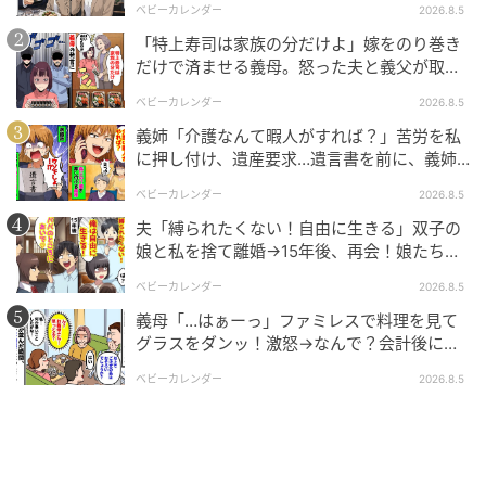
ベビーカレンダー
2026.8.5
「特上寿司は家族の分だけよ」嫁をのり巻き
だけで済ませる義母。怒った夫と義父が取っ
た行動とは
ベビーカレンダー
2026.8.5
義姉「介護なんて暇人がすれば？」苦労を私
に押し付け、遺産要求…遺言書を前に、義姉
が顔面蒼白のワケ
ベビーカレンダー
2026.8.5
夫「縛られたくない！自由に生きる」双子の
娘と私を捨て離婚→15年後、再会！娘たち
「あんた誰？」論破された元夫は
ベビーカレンダー
2026.8.5
義母「…はぁーっ」ファミレスで料理を見て
グラスをダンッ！激怒→なんで？会計後に知
った暗黙のルール
ベビーカレンダー
2026.8.5
ママ広場
「嫌よ！恥ずかしい！」ってキレてきた。だったらど