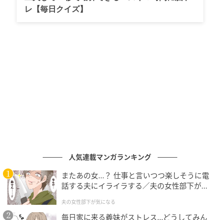
出てきたのは、まさかの母が昔来ていたであろうバブ
レ【毎日クイズ】
リーな服。肩幅どうなってんのよ？しかも以前、友達
の結婚式に行く時は、「わかってる？あなたは黒子に
徹するのよ。お相手の親族の皆さんに、お嫁さんのお
友達に変な人がいるなんて印象を与えることがあって
はダメ。慎重には慎重を！」と話していたんです。本
当に同一人物か疑いたくなるぐらいの代物を持って登
場した母。もちろん、即断ったところ。
人気連載マンガランキング
またあの女…？ 仕事と言いつつ楽しそうに電
話する夫にイライラする／夫の女性部下が気
になる（1）【夫婦の危機 まんが】
夫の女性部下が気になる
毎日家に来る義妹がストレス…どうしてみん