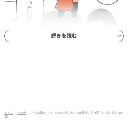
続きを読む
ママ広場
ある日、友達の結婚式に着ていく洋服を確認。昔の服
を引っ張り出してみるも、自分の年齢も上がった
し・・・ちょっと違うかな～という感じ。買わないと
いけないかな～なんて悩んでいると、母が「えー、も
ったいない！」と言い出し、何やら探し物を始めまし
た。
トップ
マンガ
７５歳母のもったいないと恥ずかしいの矛盾に振り回される娘【うちの
母】