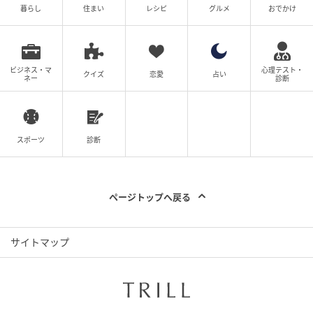
暮らし
住まい
レシピ
グルメ
おでかけ
ビジネス・マ
心理テスト・
ママ広場
クイズ
恋愛
占い
ネー
診断
誰も着ないんだし、処分したら？と提案するも「嫌
よ！もったいない！」いや・・・誰が？誰が着るの
よ。その洋服。箪笥の肥やしじゃん。でもそれを言う
スポーツ
診断
と「あなたが着ればいいじゃん」ってなるので黙って
おきました。あぁ、面倒な母。
ページトップへ戻る
この「もったいない」と「恥ずかしい」の矛盾。７５
歳お母さんの「自分は着たくないけれど、人にあげて
サイトマップ
罪悪感なく手放したい（でも捨てたくはない）」とい
うマイルールに付き合うのは、なかなかに骨が折れそ
うですね。私も着こなせる自信はありません。