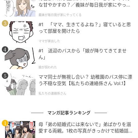
な甘やかすの？／義妹が毎日我が家にやって
くる（1）【義父母がシンドイんです！ まん
義妹が毎日我が家にやってくる
が】
#1 「ママ、生きてるよね？」寝ていると思
って部屋を開けたら
ママが家出した
#1 送迎のバスから「娘が降りてきてませ
ん」
ママ広場
娘が拐われた
ママ同士が無視し合い？ 幼稚園のバス停に漂
「どうして！まだ着れるじゃない！」と言い出してく
う不穏な空気【私たちの連絡係さん Vol.1】
るんです。いや、着れるとは？サイズは確かに合うか
もしれないけれど、私は着たくないよ？その意味わか
私たちの連絡係さん
ってる？？と思いながら「だったらお母さん着ればい
じゃん！」と言い返したところ・・・
マンガ記事ランキング
母「弟の結婚式には来ないで」弟ばかりを溺
愛する両親。1枚の写真がきっかけで結婚話が
なくなったワケ