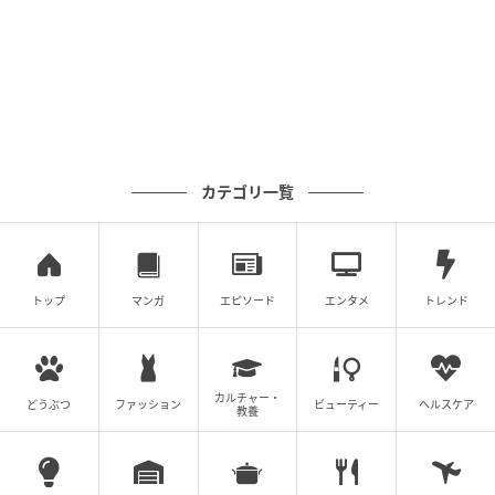
うして私に渡そうとするのか・・・謎すぎる。という
か、まぁ、母の体型的に着れなくはなっている。う
ん。もう着れなくなった自分の思い出の服なだけだよ
ね。
カテゴリ一覧
トップ
マンガ
エピソード
エンタメ
トレンド
カルチャー・
どうぶつ
ファッション
ビューティー
ヘルスケア
教養