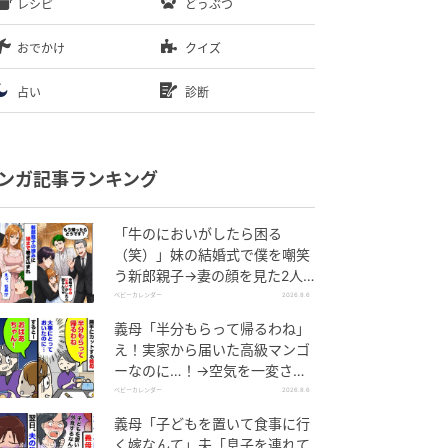
レシピ
どうぶつ
おでかけ
クイズ
占い
診断
ンガ記事ランキング
「牛のにおいがしたら困る
（笑）」妹の結婚式で僕を嘲笑
う新郎親子→妻の顔を見た2人
が絶句したワケ
ベビーカレンダー
2026.8.6
義母「半分もらって帰るわね」
え！実家から届いた高級マンゴ
ーなのに…！→空気を一変させ
た4歳娘の痛快な一言とは
ベビーカレンダー
2026.8.6
義母「子どもを置いて食事に行
く嫁なんて」夫「息子を連れて