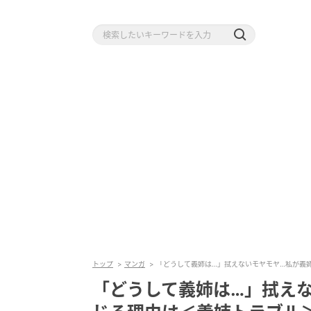
トップ
マンガ
「どうして義姉は…」拭えないモヤモヤ…私が義
「どうして義姉は…」拭え