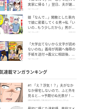
実家に帰る！」翌日、夫が謝罪
してきたワケ
ベビーカレンダー
2026.8.6
娘「なんで…」閑散とした車内
で娘に密着してくる男→私「い
いの…もう少しだから」男が血
相を変え逃げたワケ
ベビーカレンダー
2026.8.6
「大学出てないから文字が読め
ないのね」義母が両親へ侮辱の
手紙を送付→義父に相談後、訪
れた末路とは
ベビーカレンダー
2026.8.6
気連載マンガランキング
#1 「え？浮気！？」夫がなか
なか帰宅しないので、ふと外を
見ると…→予期せぬ光景が！｜
旦那の不倫が発覚して頭に来た
旦那の不倫が発覚して頭に来たのでメチャクチャにしてやった
のでメチャクチャにしてやった
最初に感じた違和感…普段マメ