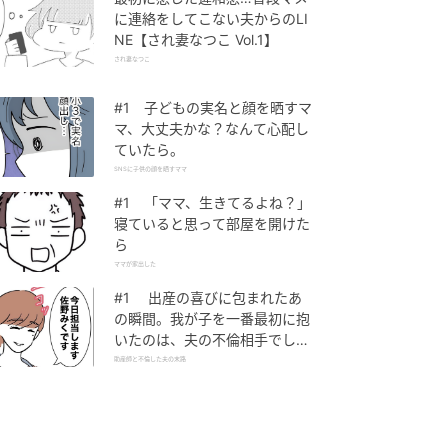
に連絡をしてこない夫からのLI
NE【され妻なつこ Vol.1】
され妻なつこ
#1 子どもの実名と顔を晒すマ
マ、大丈夫かな？なんて心配し
ていたら。
SNSに子供の顔を晒すママ
#1 「ママ、生きてるよね？」
寝ていると思って部屋を開けた
ら
ママが家出した
#1 出産の喜びに包まれたあ
の瞬間。我が子を一番最初に抱
いたのは、夫の不倫相手でし
た。
助産師と不倫した夫の末路