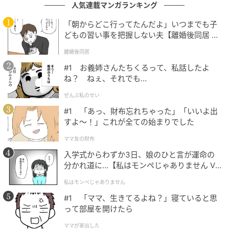
人気連載マンガランキング
「朝からどこ行ってたんだよ」いつまでも子
どもの習い事を把握しない夫【離婚後同居 Vo
l.1】
離婚後同居
エキサイトニュース
#1 お義姉さんたちくるって、私話したよ
ね？ ねぇ、それでも…
ぜんぶ私のせい
#1 「あっ、財布忘れちゃった」「いいよ出
すよ〜！」これが全ての始まりでした
ママ友の財布
入学式からわずか3日、娘のひと言が運命の
分かれ道に…【私はモンペじゃありません Vo
l.1】
私はモンペじゃありません
#1 「ママ、生きてるよね？」寝ていると思
って部屋を開けたら
エキサイトニュース
ママが家出した