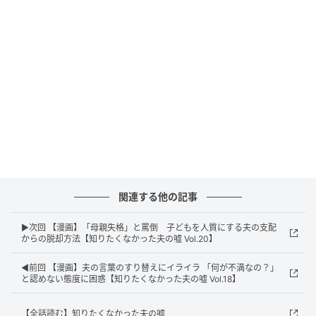
エキサイトニュース
関連する他の記事
▶次回 【漫画】「母親失格」と罵倒 子どもを人質にする夫の支配
からの脱却方法【知りたくなかった夫の嘘 Vol.20】
◀前回 【漫画】夫の言葉のすり替えにイライラ 「何が不満なの？」
と認めない態度に困惑【知りたくなかった夫の嘘 Vol.18】
エキサイトニュース
【全話読む】知りたくなかった夫の嘘