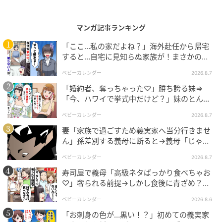
マンガ記事ランキング
「ここ…私の家だよね？」海外赴任から帰宅
すると…自宅に見知らぬ家族が！まさかの真
相とは！？
ベビーカレンダー
2026.8.7
「婚約者、奪っちゃった♡」勝ち誇る妹⇒
「今、ハワイで挙式中だけど？」妹のとんで
もない勘違いとは
ベビーカレンダー
2026.8.7
妻「家族で過ごすため義実家へ当分行きませ
エキサイトニュース
ん」孫差別する義母に断ると→義母「じゃ
あ、私は…」妻絶句＜こどおじ義兄＞
ベビーカレンダー
2026.8.7
寿司屋で義母「高級ネタばっかり食べちゃお
♡」奢られる前提→しかし食後に青ざめ？通
報され警察沙汰！
ベビーカレンダー
2026.8.6
「お刺身の色が…黒い！？」初めての義実家