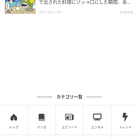
で出された料理にゾッ→口にした瞬間、あ
然！刺身の正体は
ベビーカレンダー
2026.8.6
エキサイトニュース
カテゴリ一覧
エキサイトニュース
トップ
マンガ
エピソード
エンタメ
トレンド