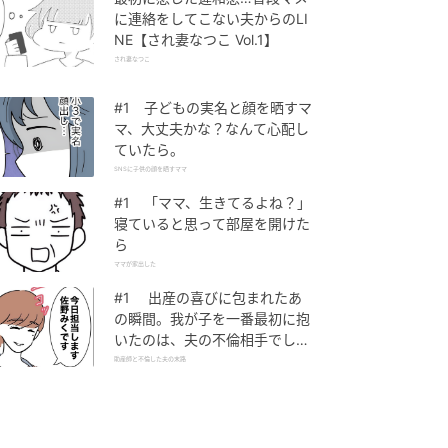
に連絡をしてこない夫からのLI
NE【され妻なつこ Vol.1】
され妻なつこ
#1 子どもの実名と顔を晒すマ
マ、大丈夫かな？なんて心配し
ていたら。
SNSに子供の顔を晒すママ
#1 「ママ、生きてるよね？」
寝ていると思って部屋を開けた
ら
ママが家出した
#1 出産の喜びに包まれたあ
の瞬間。我が子を一番最初に抱
いたのは、夫の不倫相手でし
た。
助産師と不倫した夫の末路