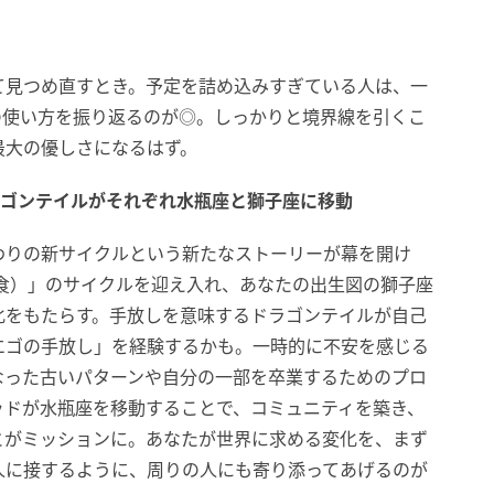
て見つめ直すとき。予定を詰め込みすぎている人は、一
の使い方を振り返るのが◎。しっかりと境界線を引くこ
最大の優しさになるはず。
ラゴンテイルがそれぞれ水瓶座と獅子座に移動
わりの新サイクルという新たなストーリーが幕を開け
食）」のサイクルを迎え入れ、あなたの出生図の獅子座
化をもたらす。手放しを意味するドラゴンテイルが自己
エゴの手放し」を経験するかも。一時的に不安を感じる
なった古いパターンや自分の一部を卒業するためのプロ
ッドが水瓶座を移動することで、コミュニティを築き、
とがミッションに。あなたが世界に求める変化を、まず
人に接するように、周りの人にも寄り添ってあげるのが