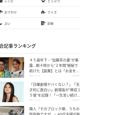
レシピ
どうぶつ
おでかけ
クイズ
占い
診断
合記事ランキング
４５歳年下・“加藤茶の妻”が暴
露…朝４時から“２年間”極秘で
続けた【副業】とは「お金を稼
ぐのって大変」
TRILL ニュース
2026.8.6
「日曜劇場ヤバくない？」「天
才的に面白い」劇場版が“興収１
５億”を記録！「一生言い続け
る」放送後も続く“切望の声”
TRILL ニュース
2026.8.5
隣人「そのブロック塀、うちの
所有物ですが…」40代夫婦が新