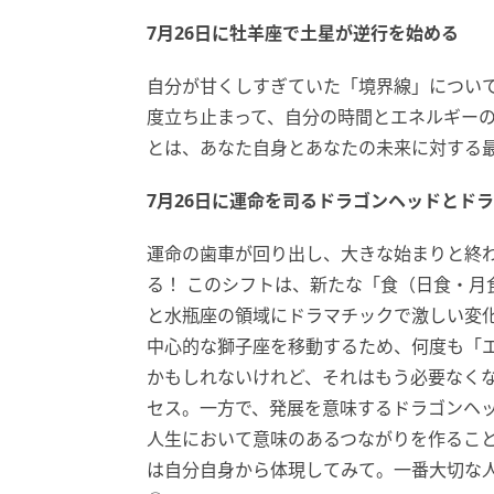
7月26日に牡羊座で土星が逆行を始める
自分が甘くしすぎていた「境界線」につい
度立ち止まって、自分の時間とエネルギー
とは、あなた自身とあなたの未来に対する
7月26日に運命を司るドラゴンヘッドとド
運命の歯車が回り出し、大きな始まりと終
る！ このシフトは、新たな「食（日食・月
と水瓶座の領域にドラマチックで激しい変
中心的な獅子座を移動するため、何度も「
かもしれないけれど、それはもう必要なく
セス。一方で、発展を意味するドラゴンヘ
人生において意味のあるつながりを作るこ
は自分自身から体現してみて。一番大切な