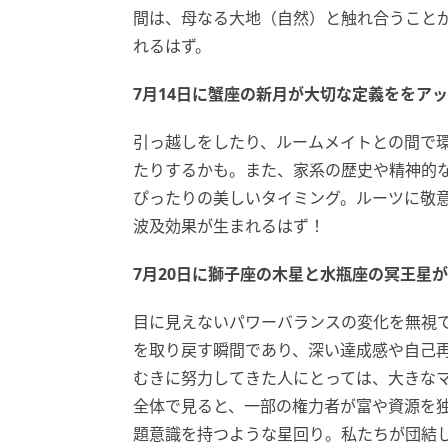
間は、母なる大地（自然）と触れ合うこと
れるはず。
7月14日に蟹座の新月が大切な定義ををア
引っ越しをしたり、ルームメイトとの間で
たりするかも。また、家系の歴史や精神的
ぴったりの美しいタイミング。ルーツに敬
波及効果が生まれるはず！
7月20日に獅子座の木星と水瓶座の冥王星
目に見えないパワーバランスの変化を無視
を取り戻す瞬間であり、深い達成感や自己
むきに努力してきた人にとっては、大きなマ
全体で見ると、一部の権力者が富や資源を
題意識を持つような星回り。私たちが団結