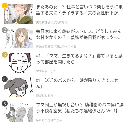
伸ばして。うるおいたっぷりの肌になって、つやつや
またあの女…？ 仕事と言いつつ楽しそうに電
に。どんなときもいきいきとした印象に見られるでし
話する夫にイライラする／夫の女性部下が気
ょう。
になる（1）【夫婦の危機 まんが】
夫の女性部下が気になる
毎日家に来る義妹がストレス…どうしてみん
蟹座の2026年下半期の《人間関係》は？
な甘やかすの？／義妹が毎日我が家にやって
くる（1）【義父母がシンドイんです！ まん
全体的な運気と同様、人との関わりも穏やかに。これ
義妹が毎日我が家にやってくる
が】
まで、一緒にいて気疲れしてしまう相手ともつき合う
#1 「ママ、生きてるよね？」寝ていると思
必要があったかもしれませんが、自然と距離を置ける
って部屋を開けたら
ようになっていきます。一方で、教養にあふれ、話し
ママが家出した
ていると時間を忘れるくらい楽しくなる人とは距離が
#1 送迎のバスから「娘が降りてきてませ
近づいていくでしょう。
ん」
娘が拐われた
おいしい食事は、人間関係を豊かなものにしてくれま
ママ同士が無視し合い？ 幼稚園のバス停に漂
す。家族はもちろん、親しくなりたい人とは夕食をと
う不穏な空気【私たちの連絡係さん Vol.1】
もにするようにしてみて。また、新しく知り合った人
の中に、好物が同じ人がいたらラッキーパーソン。強
私たちの連絡係さん