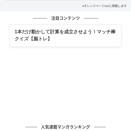
自分はこう働きたいという決意をもって挑めば、周囲
※オレンジページnetに移動します
も一目置いてくれるようになるでしょう。
注目コンテンツ
蟹座の2026年下半期の《健康運》は？
1本だけ動かして計算を成立させよう！マッチ棒
大きな不調に見舞われる心配はなく、ばつぐんのスタ
クイズ【脳トレ】
ミナで精力的に行動できるときです。それだけに小さ
な不調を重くとらえず、気づいたら全身が凝っていて
首を回すのも大変、なんて状態になってしまうかも。
とくにデスクワークの場合は、1～2時間働いたら腕の
つけ根から肩をぐるぐる回し、血流が滞らないように
気をつけて。乾燥で喉がガサガサにならないように、
部屋の加湿もしっかりと。定期的にマッサージへ通う
など、元気でいるための出費は惜しまずに。
先手を打つケアが元気をキープする秘訣です。
美容面では、フェイスクリームを首もとまでしっかり
人気連載マンガランキング