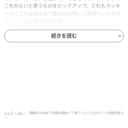
これがよいと思うものをピックアップ。どれもラッキ
ーなことではあるので選ぶのは惜しい気持ちにもなり
ますが、選ぶ勇気が運を開きます。
土星と海王星は、蟹座にとって「達成」を表す位置で
続きを読む
重なっています。ここでも選別の大切さが暗示されて
いて、本気でかなえたいことは何か、自問自答して納
得のいくものを選び取るとよいでしょう。
あれもこれもと欲張るより、「とっておきの一つ」を
大事にしてください。7月初旬にはリスタートのタイミ
ングが。何をつかみ、何を手放すか、この時期に決め
ると選択しやすいでしょう。12月末は、家だけでな
く、頭の中も大掃除を。来年の目標を具体的な計画に
落とし込めば、いち早く開運の兆しを感じられそうで
トップ
占い
【蟹座の2026年下半期の運勢は？】鏡リュウジさんが占う！12星座別星占
す。
い