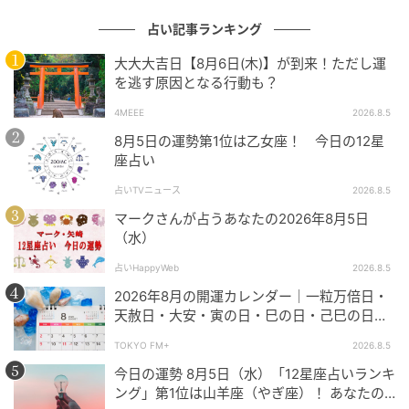
い縁で結ばれ、これからさまざまな時間を一緒に過ご
すことになりそうです。
占い記事ランキング
大大大吉日【8月6日(木)】が到来！ただし運
蟹座の2026年下半期の《金運》は？
を逃す原因となる行動も？
運気好調。幸運の星がお金を司る位置に入って、いろ
4MEEE
2026.8.5
いろな場面でラッキーだと感じるようになるでしょ
8月5日の運勢第1位は乙女座！ 今日の12星
う。ただ、何もせず棚ぼた的にお金が降ってくるわけ
座占い
ではなさそう。あなたがお金とどうつき合っていく
占いTVニュース
2026.8.5
か、何が欲しくて、何がなくてもよいのか見極めるこ
マークさんが占うあなたの2026年8月5日
とがより運気を高めます。お金だけに限らず、時間の
（水）
使い方、何かを手に入れるためにどれだけの労力をか
占いHappyWeb
2026.8.5
けるのか。できるだけ具体的に考えるほど視野が広が
2026年8月の開運カレンダー｜一粒万倍日・
り、金運を高められるでしょう。
天赦日・大安・寅の日・巳の日・己巳の日…8
月の吉日・開運日はいつ？ やったほうが良い
TOKYO FM+
2026.8.5
これまでためてきたお金を種銭として資産形成に力を
こと、NG行動などを解説
入れるなど、堅実なマネープランを立てるにもよいと
今日の運勢 8月5日（水）「12星座占いランキ
ング」第1位は山羊座（やぎ座）！ あなたの
きです。評判のよい金融商品であっても、自分の目と