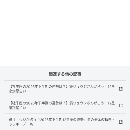
蟹座の2026年下半期の《仕事運》は？
仕事観に変化が。自分にとって理想の働き方を思い描
くようになったり、もっとこうしたいという欲が芽生
えたりすることも。その気持ちに後押しされ、転職や
起業が視野に入ってくるかもしれません。今まで考え
たことがなかった場合、自分でもそんな変化に驚いて
しまいそう。情報不足だと思いが空回りしやすいの
で、下調べは入念に。転職願望なども、具体的なビジ
ョンが見えてくるまでは口外しないほうがよいでしょ
関連する他の記事
う。
【牡羊座の2026年下半期の運勢は？】鏡リュウジさんが占う！12星
座別星占い
今の職場で頑張る場合は、能動的な働き方を意識し
て。上司の顔色をうかがったり、頼まれた仕事ばかり
【牡牛座の2026年下半期の運勢は？】鏡リュウジさんが占う！12星
積み重なって自分の仕事が後回しになったりすると、
座別星占い
意欲をそがれます。
鏡リュウジが占う『2026年下半期12星座の運勢』星の全体の動き・
ラッキーデーも