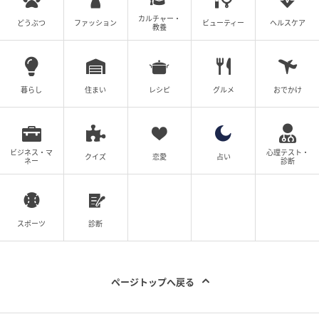
カルチャー・
どうぶつ
ファッション
ビューティー
ヘルスケア
の記事をもっとみる
教養
暮らし
住まい
レシピ
グルメ
おでかけ
ビジネス・マ
心理テスト・
クイズ
恋愛
占い
ネー
診断
スポーツ
診断
ページトップへ戻る