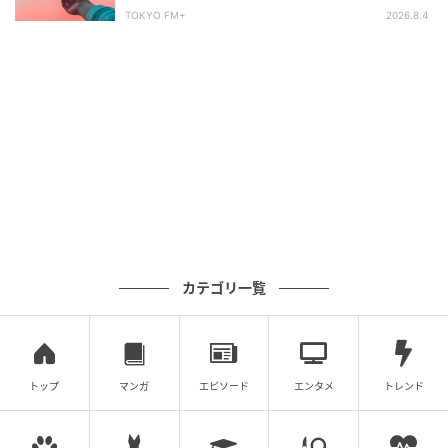
星座は何位？
頭でチェックし、納得がいくものだけを選んで。
TOKYO FM+
2026.8.4
教えてくれたのは…
鏡リュウジ
心理占星術研究家 翻訳家。英国占星術協会会員。心理
学的側面からアプローチした心理占星術を日本に紹介
し、従来の占いのイメージを一新させた。現在、雑
誌、テレビ、WEBなど幅広いメディアで活躍中。『食
の魔法』（小社）など著書多数。
カテゴリ一覧
元記事で読む
次の記事
トップ
マンガ
エピソード
エンタメ
トレンド
【獅子座の2026年下半期の運勢は？】鏡リュ
ウジさんが占う！12星座別星占い