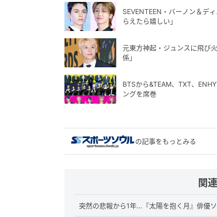
SEVENTEEN・バーノン＆
らえたら嬉しい」
元東方神起・ジュンスに飛び
係」
BTSから&TEAM、TXT、E
ングを席巻
の記事をもっとみる
関
突然の悲報から1年…『太陽を抱く月』俳優