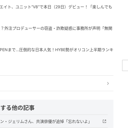
ディエイト、ユニット“V8”で本日（29日）デビュー！「楽しんでも
火？外注プロデューサーの窃盗・詐欺疑惑に事務所が声明「無関
NHYPENまで…圧倒的な日本人気！HYBE勢がオリコン上半期ランキ
連する他の記事
ソン・ジェリムさん、共演俳優が追悼「忘れないよ」