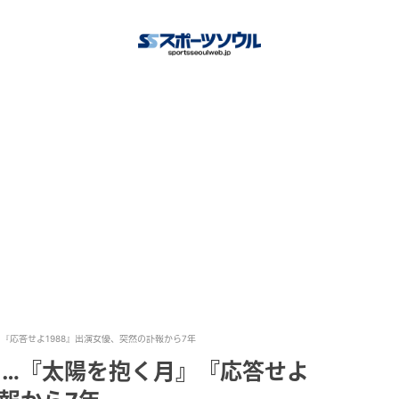
『応答せよ1988』出演女優、突然の訃報から7年
に…『太陽を抱く月』『応答せよ