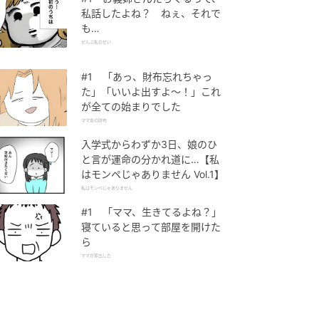
私話したよね？ ねぇ、それで
も…
ぜんぶ私のせい
#1 「あっ、財布忘れちゃっ
た」「いいよ出すよ〜！」これ
が全ての始まりでした
ママ友の財布
入学式からわずか3日、娘のひ
と言が運命の分かれ道に…【私
はモンペじゃありません Vol.1】
私はモンペじゃありません
#1 「ママ、生きてるよね？」
寝ていると思って部屋を開けた
ら
ママが家出した