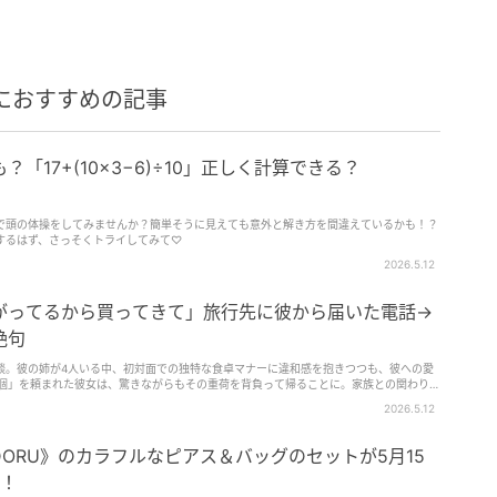
におすすめの記事
「17+(10×3−6)÷10」正しく計算できる？
で頭の体操をしてみませんか？簡単そうに見えても意外と解き方を間違えているかも！？
するはず、さっそくトライしてみて♡
2026.5.12
がってるから買ってきて」旅行先に彼から届いた電話→
絶句
談。彼の姉が4人いる中、初対面での独特な食卓マナーに違和感を抱きつつも、彼への愛
0個」を頼まれた彼女は、驚きながらもその重荷を背負って帰ることに。家族との関わり方
2026.5.12
RODORU》のカラフルなピアス＆バッグのセットが5月15
売！