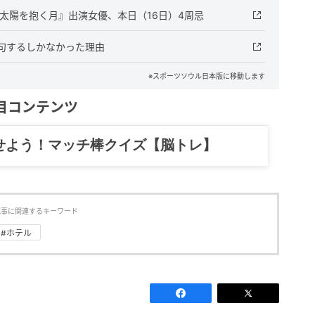
太陽を抱く月』出演女優、本日（16日）4周忌
句するしかなかった理由
※スポーツソウル日本版に移動します
目コンテンツ
記……全部、読めます。
記事に関連するキーワード
#ホテル