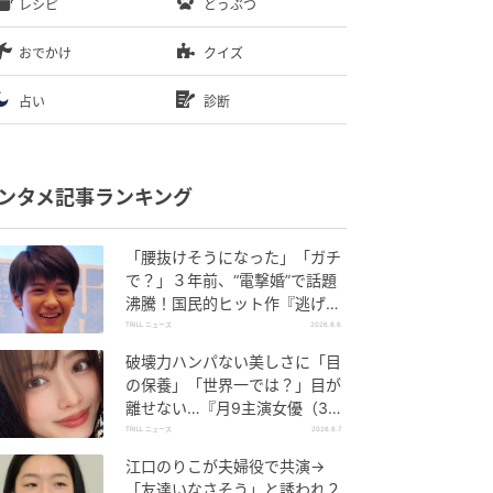
レシピ
どうぶつ
おでかけ
クイズ
占い
診断
ンタメ記事ランキング
「腰抜けそうになった」「ガチ
で？」３年前、“電撃婚”で話題
沸騰！国民的ヒット作『逃げ
恥』で異彩放った【国宝級イケ
TRILL ニュース
2026.8.6
メン】
破壊力ハンパない美しさに「目
の保養」「世界一では？」目が
離せない…『月9主演女優（34
歳）』“極上”美ショットがすご
TRILL ニュース
2026.8.7
い
江口のりこが夫婦役で共演→
「友達いなさそう」と誘われ２