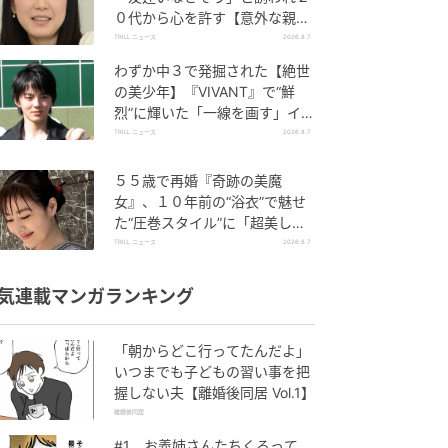
０代から心を許す【意外な親友
芸人】とは？
TRILL ニュース
2026.8.7
わずか中３で発掘された【絶世
の美少年】『VIVANT』で“鮮
烈”に輝いた「一線を画す」イケ
メン俳優
TRILL ニュース
2026.8.7
５５歳で再婚『奇跡の美魔
女』、１０年前の“浴衣”で魅せ
た“圧巻スタイル”に「超美し
い」「うっとり」
TRILL ニュース
2026.8.7
気連載マンガランキング
「朝からどこ行ってたんだよ」
いつまでも子どもの習い事を把
握しない夫【離婚後同居 Vol.1】
離婚後同居
#1 お義姉さんたちくるって、