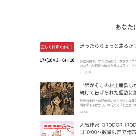
あなた
迷ったらちょっと焦るかも？
通勤時間や、すきま時間に、算数クイズ
わからない問題も解説を読めばスッキリ
andGIRL
「姉がそこのお土産欲し
続けて告げられた個数に
彼氏の家族との距離感に悩む女性の体験
情は深まるばかり。旅行先で「お土産5
に悩む姿に共感が集まります。
GLAM
人気作家《IRODORI I
日10:00〜数量限定で発