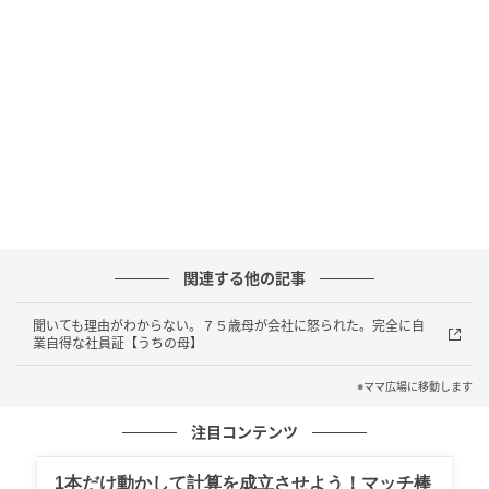
関連する他の記事
聞いても理由がわからない。７５歳母が会社に怒られた。完全に自
業自得な社員証【うちの母】
※ママ広場に移動します
ママ広場
注目コンテンツ
私、アレルギーで食べられない。食べられないって話
1本だけ動かして計算を成立させよう！マッチ棒