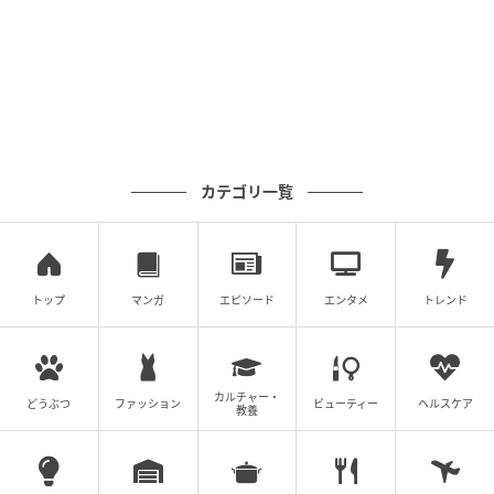
カテゴリ一覧
トップ
マンガ
エピソード
エンタメ
トレンド
ママ広場
カルチャー・
どうぶつ
ファッション
ビューティー
ヘルスケア
教養
そんな話をしても全く聞いてない。「大変だったでし
ょ？あの時」って伝えても、「おいしいから持って帰