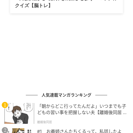
しているのに、「え？美味しいのに？」と驚いてくる
クイズ【脳トレ】
母。いや、そうじゃなくて・・・というか。
人気連載マンガランキング
「朝からどこ行ってたんだよ」いつまでも子
どもの習い事を把握しない夫【離婚後同居 Vo
l.1】
離婚後同居
#1 お義姉さんたちくるって、私話したよ