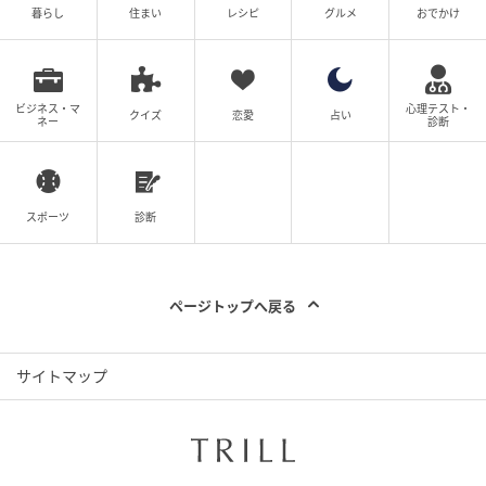
って？お母さんそんなに食べられないから」って。そ
暮らし
住まい
レシピ
グルメ
おでかけ
んな笑顔で言われましても・・・。止まらない美味し
さのお菓子。母は話しながらも、もぐもぐ。「もう１
袋なんてペロリよ～」と、どんどん無くなる。うん、
ビジネス・マ
心理テスト・
クイズ
恋愛
占い
ネー
診断
だったら自分で食べなよ。・・・ってか、私の話聞い
てるのか！？
全然聞いていない感じが笑えますね。昔の記憶はきっ
スポーツ
診断
とあるものの、この目の前にある美味しさを味わって
ほしいという気持ちが全面に出たのでしょう。でも、
食べられないものは食べられませんよね。ただ、その
ページトップへ戻る
止まらないお菓子。なんだか気になって仕方ありませ
ん。
サイトマップ
※ストーリーは実体験を元にフィクションを加えた創
作漫画です。
登場人物や団体名は仮名であり、実在の人物や団体等