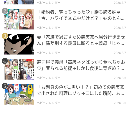
ベビーカレンダー
2026.8.7
「婚約者、奪っちゃった♡」勝ち誇る妹⇒
「今、ハワイで挙式中だけど？」妹のとんで
もない勘違いとは
ベビーカレンダー
2026.8.7
妻「家族で過ごすため義実家へ当分行きませ
ん」孫差別する義母に断ると→義母「じゃ
ママ広場
あ、私は…」妻絶句＜こどおじ義兄＞
ベビーカレンダー
2026.8.7
私が間違って食べてた時、大変だったじゃない。「ご
寿司屋で義母「高級ネタばっかり食べちゃお
♡」奢られる前提→しかし食後に青ざめ？通
めんね。ちゃんとお母さんがみてなかったから。」っ
報され警察沙汰！
てギュって抱きしめて泣いてたよね？覚えてない？？
ベビーカレンダー
2026.8.6
私、あの時本当に苦しかったし、お母さん泣いていた
「お刺身の色が…黒い！？」初めての義実家
からごめんなさいって思って、今も忘れられない記憶
で出された料理にゾッ→口にした瞬間、あ
然！刺身の正体は
なんだけど・・・。
ベビーカレンダー
2026.8.6