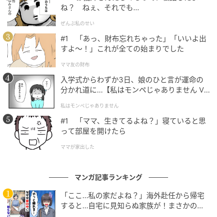
ね？ ねぇ、それでも…
ママ広場
ぜんぶ私のせい
#1 「あっ、財布忘れちゃった」「いいよ出
昔、きつく話してくれてたじゃない。食べると息がで
すよ〜！」これが全ての始まりでした
きなくなるからって。絶対食べちゃダメって。母もす
ママ友の財布
ごく気を使って色々してくれてたじゃない。
入学式からわずか3日、娘のひと言が運命の
分かれ道に…【私はモンペじゃありません Vo
l.1】
私はモンペじゃありません
#1 「ママ、生きてるよね？」寝ていると思
って部屋を開けたら
ママが家出した
マンガ記事ランキング
「ここ…私の家だよね？」海外赴任から帰宅
すると…自宅に見知らぬ家族が！まさかの真
相とは！？