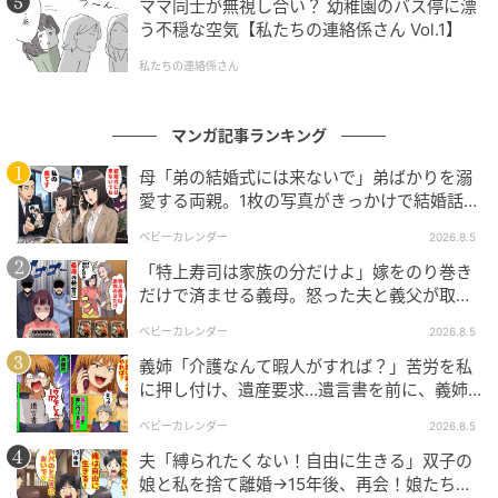
ママ同士が無視し合い？ 幼稚園のバス停に漂
「お前は外で何をしているんだ！」身内から
う不穏な空気【私たちの連絡係さん Vol.1】
の激怒
私たちの連絡係さん
彼女の夫は普段から常識的な人で、妻のSNSでの身勝
手な振る舞いや、お店に対する悪質な嘘の投稿を知り
マンガ記事ランキング
激怒しました。「子どもを放置して店を荒らした挙
母「弟の結婚式には来ないで」弟ばかりを溺
句、嘘をついて営業妨害をするなんて信じられな
愛する両親。1枚の写真がきっかけで結婚話が
い！」ときつく叱ったそうです。さらに、職場でも
なくなったワケ
「あんなモンスタークレーマーだったなんて」と噂が
ベビーカレンダー
2026.8.5
広まり、誰も彼女に寄り付かなくなってしまいまし
「特上寿司は家族の分だけよ」嫁をのり巻き
だけで済ませる義母。怒った夫と義父が取っ
た。嘘で人を罠にはめようとした代償は大きかったの
た行動とは
です。
ベビーカレンダー
2026.8.5
義姉「介護なんて暇人がすれば？」苦労を私
結局、夫にこっぴどく叱られた彼女は、慌てて投稿を
に押し付け、遺産要求…遺言書を前に、義姉
削除しアカウントごと逃亡しました。後日、夫がお店
が顔面蒼白のワケ
ベビーカレンダー
2026.8.5
に直接謝罪に訪れ、丁寧な言葉とともにクリーニング
夫「縛られたくない！自由に生きる」双子の
代などの弁償を申し出てくれました。彼女自身は家庭
娘と私を捨て離婚→15年後、再会！娘たち