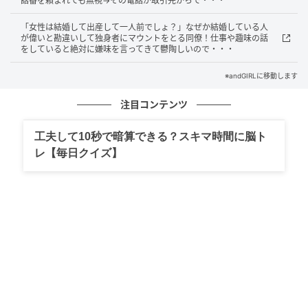
話番を頼まれても無視→その電話が取引先からで・・・
残されたひどい状態を片付けながら、私はやり場のな
「女性は結婚して出産して一人前でしょ？」なぜか結婚している人
が偉いと勘違いして独身者にマウントをとる同僚！仕事や趣味の話
い怒りと悲しみに包まれていました。常連さんたちが
をしていると絶対に嫌味を言ってきて鬱陶しいので・・・
慰めてくれましたが、モヤモヤした気持ちはなかなか
※andGIRLに移動します
晴れませんでした。しかし、本当の悲劇はこれで終わ
りではなかったのです。数日後、友人から「あなたの
注目コンテンツ
お店、SNSで炎上してるよ！」と慌てた連絡が入りま
工夫して10秒で暗算できる？スキマ時間に脳ト
した。確認してみると、あの日の母親が「子連れに冷
レ【毎日クイズ】
たい最低なカフェ！暴言を吐かれた」と嘘の悪評を投
稿していました。
嘘の悪評がまさかの大バズり！お店の評判が
落ちるピンチに
その母親のアカウントにはそこそこのフォロワーがお
り、面白半分で拡散された嘘の投稿はあっという間に
バズってしまいました。「こんな店行かない方がい