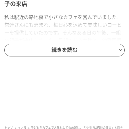
子の来店
私は駅近の路地裏で小さなカフェを営んでいました。
常連さんにも恵まれ、毎日心を込めて美味しいコーヒ
ーを提供していたのです。そんなある日の午後、一組
の親子が来店しました。母親である女性と、幼稚園児
くらいの男の子でした。最初はごく普通の微笑ましい
続きを読む
親子に見えましたが、席に案内した直後から、少しず
つ店内に不穏な空気が漂い始めました。男の子が突
然、靴を履いたままソファの上で飛び跳ね始めたので
す。
子どもが騒いでも、母親は全く注意する素振りを見せ
ませんでした。それどころか、スマホの画面に夢中で
自分の世界に入り込んでいたのです。男の子の行動は
エスカレートし、テーブルの上のシュガーポットを倒
し、床にまでおしぼりや食べこぼしを散乱させていき
トップ
マンガ
子どもがカフェで大暴れしても放置し、「片付けは店員の仕事」と開き