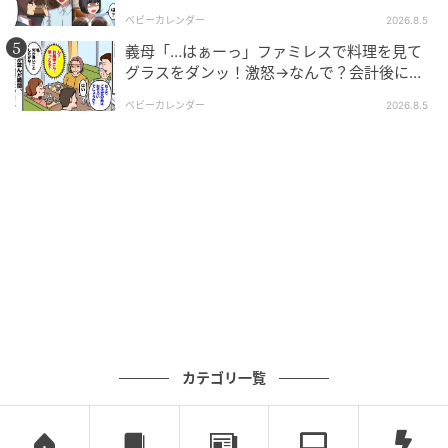
内での信用を失い、職場でも居場所がなくなり、すっ
「あんた誰？」論破された元夫は
ベビーカレンダー
2026.8.5
かり肩身の狭い思いをしているそうです。お店には再
義母「…はぁーっ」ファミレスで料理を見て
び穏やかな日常が戻り、嘘に負けず真面目にやってい
グラスをダンッ！激怒→なんで？会計後に知
れば、必ず誰かが見ていてくれるのだと実感しまし
った暗黙のルール
ベビーカレンダー
2026.8.5
た。
自分の非を棚に上げてSNSで嘘を拡散した結果、自業
自得の結末を迎えたスカッとするエピソードでした
ね。ネット社会では嘘はいつか必ずバレるもの。どん
な時でも、最低限のマナーと常識は忘れないようにし
たいものです。
原案／andGIRL編集部 ※andGIRLが25〜35歳の読者を
対象に行った独自アンケートの実体験をもとに制作し
ています
カテゴリ一覧
元記事で読む