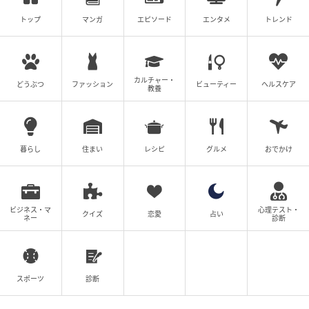
次の記事
トップ
マンガ
エピソード
エンタメ
トレンド
「明日家行くね〜お昼はテキトーに作って」
新築の我が家に毎週末きて大暴れする親子！
カルチャー・
どうぶつ
ファッション
ビューティー
ヘルスケア
教養
の記事をもっとみる
暮らし
住まい
レシピ
グルメ
おでかけ
ビジネス・マ
心理テスト・
クイズ
恋愛
占い
ネー
診断
スポーツ
診断