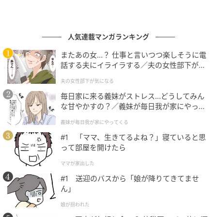
い」「ひどい店員だ」という心無いコメントが次々と
寄せられ、私は目の前が真っ暗になりました。反論し
人気連載マンガランキング
ようかとも考えましたが、ネット上で言い争うのは火
に油を注ぐだけかもしれないと思い、ただ嵐が過ぎ去
またあの女…？ 仕事と言いつつ楽しそうに電
るのをじっと耐えて待つしかありませんでした。
話する夫にイライラする／夫の女性部下が気
になる（1）【夫婦の危機 まんが】
夫の女性部下が気になる
連日続く通知に心を痛めていた数日後、事態は急展開
毎日家に来る義妹がストレス…どうしてみん
を迎えました。彼女の投稿があまりにも拡散されすぎ
な甘やかすの？／義妹が毎日我が家にやって
た結果、なんとその母親の「身内」や「関係者」の目
くる（1）【義父母がシンドイんです！ まん
義妹が毎日我が家にやってくる
にまで留まってしまったのです。実は彼女のアカウン
が】
#1 「ママ、生きてるよね？」寝ていると思
トは、過去の投稿内容や写真から、職場の同僚たちに
って部屋を開けたら
はすでに特定されていました。そして今回の大炎上騒
動で、同僚を通じて彼女の夫の耳にも、妻がネットで
ママが家出した
大暴れしているという事実が伝わってしまったので
#1 送迎のバスから「娘が降りてきてませ
ん」
す。
娘が拐われた