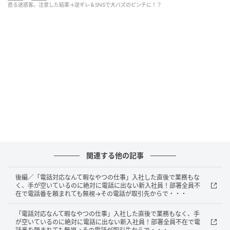
ました。他のお客様も眉をひそめて迷惑そうにしてお
直る迷惑客。注意した結果→逆ギレ＆SNSで大バズのピンチに！？
り、せっかくのくつろげる空間が、まるで無法地帯の
ようになってしまいました。私は意を決して声をかけ
ました。
「片付けは店員さんの仕事でしょ？」信じら
れない逆ギレ発言
「申し訳ありませんが、他のお客様のご迷惑になりま
すので・・・」と私がやんわりと注意を促すと、母親
は面倒くさそうに顔を上げました。そして謝るどころ
関連する他の記事
か、「は？子どもが遊んでるだけなのに神経質すぎな
い？だいたい、汚れたテーブルの片付けは店員さんの
後編／「電話対応なんて暇なやつの仕事」入社した直後で業務もな
仕事でしょ？」と堂々と言い放ったのです。そのまま
く、手が空いているのに絶対に電話に出ない新入社員！部署全員不
在で電話番を頼まれても無視→その電話が取引先からで・・・
悪びれる様子もなく、お会計を済ませると、ぐちゃぐ
ちゃに散らかった席を放置したまま店を出て行ってし
「電話対応なんて暇なやつの仕事」入社した直後で業務もなく、手
が空いているのに絶対に電話に出ない新入社員！部署全員不在で電
まいました。