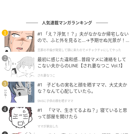
義父の話によれば、この女は数年前にも「患者」とし
て来院し、金銭目的でターゲットの男性を当院へ連れ
人気連載マンガランキング
込み、同様の騒動を起こしていた常習犯でした。カル
テにはその時の記録が克明に残っており、偽装工作の
#1 「え？浮気！？」夫がなかなか帰宅しない
手口まで周知されていたのです。まさか自分が適当に
ので、ふと外を見ると…→予期せぬ光景が！
｜旦那の不倫が発覚して頭に来たのでメチャ
選んだターゲットの親族が経営する病院に来るとは夢
旦那の不倫が発覚して頭に来たのでメチャクチャにしてやった
クチャにしてやった
にも思わなかった女は、あまりにも不運な偶然に絶望
最初に感じた違和感…普段マメに連絡をして
し、その場でガタガタと震え始めました。
こない夫からのLINE【され妻なつこ Vol.1】
され妻なつこ
逃げ場を失った女の末路
#1 子どもの実名と顔を晒すママ、大丈夫か
な？なんて心配していたら。
正体が完全にバレた女は、逆上して診察室から逃げ出
SNSに子供の顔を晒すママ
そうとしましたが、義父はすでに警察へ通報を済ませ
#1 「ママ、生きてるよね？」寝ていると思
ていました。待ち受けていた警官たちに対し、女は狂
って部屋を開けたら
ったように叫び散らして抵抗しましたが、これまでの
ママが家出した
余罪も考慮され、その場で連行されることになりまし