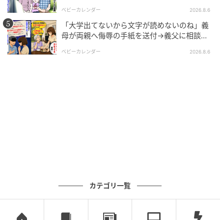
が血相を変え逃げたワケ
さいね。
ベビーカレンダー
2026.8.6
「大学出てないから文字が読めないのね」義
原案／andGIRL編集部 ※andGIRLが25〜35歳の読者を
母が両親へ侮辱の手紙を送付→義父に相談
対象に行った独自アンケートの実体験をもとに制作し
後、訪れた末路とは
ベビーカレンダー
2026.8.6
ています
元記事で読む
次の記事
「並ぶなんてありえない！」混雑カフェで暴
れる迷惑客！私がレジを代わった瞬間に青ざ
めて逃げた理由とは・・・
の記事をもっとみる
カテゴリ一覧