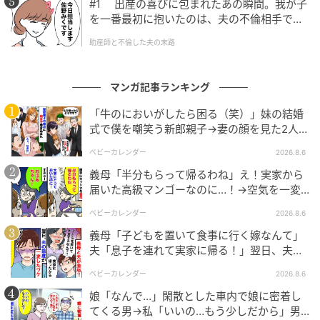
#1 出産の喜びに包まれたあの瞬間。我が子
た。夫は呆然として立ち尽くしていましたが、義父は
を一番最初に抱いたのは、夫の不倫相手でし
「身内を巻き込むような面倒を抱え込むな」と息子を
た。
助産師と不倫した夫の末路
一喝し、ようやくその場に静寂が戻りました。
その後、女の背景が詳しく調べられ、金銭目的の詐欺
マンガ記事ランキング
未遂であることが確定しました。夫が不倫をしていな
「牛のにおいがしたら困る（笑）」妹の結婚
いことも証明されましたが、私は隙を見せた夫を許す
式で僕を嘲笑う新郎親子→妻の顔を見た2人が
ことはできず、二度と怪しい人物に関わらないよう厳
絶句したワケ
ベビーカレンダー
2026.8.6
重な注意を言い渡しました。義父の助けがなければ、
義母「半分もらって帰るわね」え！実家から
もっと泥沼になっていたかもしれません。今ではこの
届いた高級マンゴーなのに…！→空気を一変
出来事も笑い話にできるようになりましたが、あの日
させた4歳娘の痛快な一言とは
ベビーカレンダー
2026.8.6
のインターホンの音は今も耳に残っています。
義母「子どもを置いて食事に行く嫁なんて」
嘘の妊娠で家庭を壊そうとした女が、偶然にも義父の
夫「息子を連れて実家に帰る！」翌日、夫が
謝罪してきたワケ
病院で正体を暴かれるという、事実は小説よりも奇な
ベビーカレンダー
2026.8.6
りな結末でした。皆さんも、突然のトラブルには冷静
娘「なんで…」閑散とした車内で娘に密着し
に対処し、確かな証拠を突きつける強さを持ってくだ
てくる男→私「いいの…もう少しだから」男