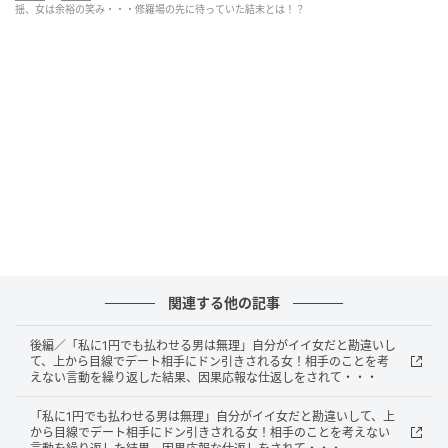
案に応じました。こうして私たちは真実を確かめるべ
揺、女は余裕の笑み・・・修羅場の先に待っていた結末とは！？
く、三人で産婦人科へ向かうことになったのです。
たどり着いた先は夫の実家
車を走らせて私が向かったのは、少し離れた場所にあ
る地域でも評判の産婦人科でした。実は、その病院の
院長は夫の父親、つまり私の義父だったのです。女は
何も知らずに待合室で余裕のある笑みを浮かべていま
したが、夫は「親父のところか・・・」とすべてを察
した様子でした。身内に診断を任せることで、いかな
関連する他の記事
る工作も許さない環境を整え、私たちは静まり返った
待合室で、運命の診察の順番を待つことにしました。
後編／「私に1円でも払わせる男は無理」自分がイイ女だと勘違いし
て、上から目線でデート相手にドン引きされる女！相手のことを考
えない言動を繰り返した結果、因果応報な仕返しをされて・・・
ついに女の名前が呼ばれ、義父がいる診察室へと案内
されました。女は被害者を装いながら、仰々しくお腹
「私に1円でも払わせる男は無理」自分がイイ女だと勘違いして、上
から目線でデート相手にドン引きされる女！相手のことを考えない
をさすって診察台へと向かいました。義父は厳しい表