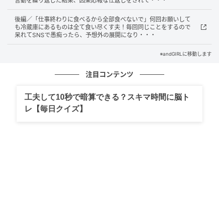
言動を繰り返した結果、因果応報な仕返しをされて・・・
情で私と夫に軽く目を向けてくれましたが、プロの医
後編／「仕事終わりに食べるから全部食べないで」何回お願いして
師として冷静に診察を始めました。私たちはこれから
も冷蔵庫にあるものは全て食い尽くす夫！毎回同じことをするので
明かされる真実を前に、息を呑んで沈黙を守っていま
呆れてSNSで愚痴ったら、予想外の展開になり・・・
した。義父の口から、どんな言葉が飛び出すのか不安
※andGIRLに移動します
でなりませんでした。
注目コンテンツ
医師から告げられた衝撃の診断
工夫して10秒で暗算できる？スキマ時間に脳ト
レ【毎日クイズ】
診察を終えて出てきた義父は、非常に険しい表情をし
ていました。そして私たち三人の前で、はっきりとこ
う告げたのです。「彼女は妊娠などしていない。それ
どころか、以前も同じ嘘をついていたよ」と。その瞬
間、女の顔から血の気が引き、勝ち誇っていた態度は
一変しました。動かぬ医学的証拠の前に、女がこれま
でついてきた真っ赤な虚言が、白日の下にさらされた
のです。