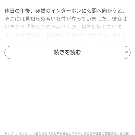
休日の午後、突然のインターホンに玄関へ向かうと、
そこには見知らぬ若い女性が立っていました。彼女は
いきなり「あなたの旦那さんの子供を妊娠していま
す」と泣き叫び、家の中に無理やり上がり込もうとし
たのです。隣で固まる夫は「覚えがない」と青ざめて
いましたが、女はスマホの履歴を証拠だと突きつけ、
続きを読む
私たちの幸せな日常は一瞬で崩れ去りました。不安と
疑いでいっぱいの中、私は最悪の事態を覚悟しまし
た。
女は激しく夫を責め立て、慰謝料と認知を要求し続け
ました。私は怒りに震えながらも、冷静に「それなら
今すぐ病院へ行きましょう」と提案しました。本当に
妊娠しているのなら、医師の診断書が一番の証拠にな
ると思ったからです。女は一瞬少し怖がったように見
えましたが、後に引けなくなったのか、渋々と私の提
トップ
マンガ
「あなたの旦那の子を妊娠してます」謎の女が休日に突撃訪問。夫は動