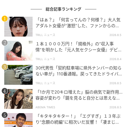
総合記事ランキング
「はぁ？」「何言ってんの？何様？」大人気
アダルト女優が“激怒”した、ファンからの
【質問】とは
TRILL ニュース
2026.8.5
１本１０００万円！「規格外」の“収入事
情”を明かした『元人気セクシー女優』デビュ
ー作が“１０万本”を記録した逸材
TRILL ニュース
2026.8.4
30代男性「契約駐車場に県外ナンバーの知ら
ない車が」110番通報。戻ってきたドライバー
の“言い分”に「口論になった」
TRILL ニュース
2026.8.5
「1か月で20キロ増えた」脳の病気で副作用…
容姿が変わり「鏡を見ると自分とは思えなか
った」壮絶な闘病生活明かす
出典：and ST
ABEMA TIMES
2026.8.5
【グローバルワーク】「サラサラアゼニットベスト」
「キタキタキター！」「エグすぎ」１３年ぶ
り“念願の続編”に相次いだ反響！「凄まじく
¥2,393（税込・セール価格）