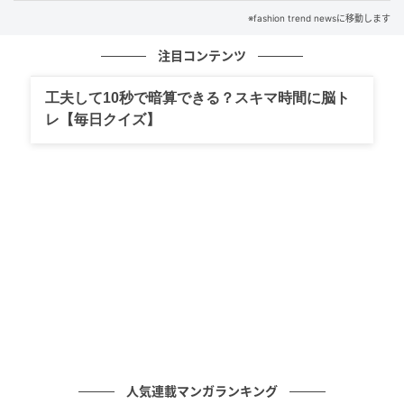
※fashion trend newsに移動します
注目コンテンツ
工夫して10秒で暗算できる？スキマ時間に脳ト
レ【毎日クイズ】
出典：and ST
【グローバルワーク】「お手入れラクラクセットアッ
プ / ジレ」¥5,990（税込）
近年人気のTシャツ × ワイドパンツのスタイルにジレ
を重ねた着こなし。切り替えや、サイドからバックに
人気連載マンガランキング