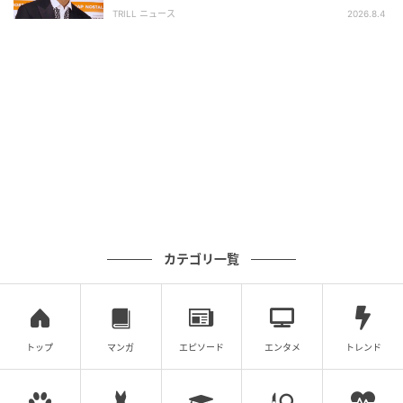
面白い」“賞 総なめ”『伝説級ドラマ』
TRILL ニュース
2026.8.4
ボーダーTにネイビーのベストを重ねた、きれいめカジ
ュアルコーデ。ボーダーは横に膨張して見えないかが
気になるところですが、ベストで縦ラインを加えるこ
とで、すっきりとした印象へ導いてくれそうです。さら
に、首元のスカーフをアクセントに加えることで、シ
ンプルな重ね着がぐっと洗練された雰囲気に。淡いワ
イドパンツとの配色も爽やかな、夏らしい軽やかコー
デです。
カテゴリ一覧
ペプラムビスチェで華やかさをプラス
トップ
マンガ
エピソード
エンタメ
トレンド