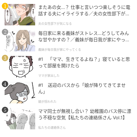
かけてのギャザーがさりげない立体感を演出。長めの
またあの女…？ 仕事と言いつつ楽しそうに電
着丈が腰まわりを自然にカバーしてくれます。前を開
話する夫にイライラする／夫の女性部下が気
けてさらっと羽織ることで抜け感が出て、シンプルなT
になる（1）【夫婦の危機 まんが】
夫の女性部下が気になる
シャツコーデを大人っぽくアップデートできそうで
毎日家に来る義妹がストレス…どうしてみん
す。
な甘やかすの？／義妹が毎日我が家にやって
くる（1）【義父母がシンドイんです！ まん
義妹が毎日我が家にやってくる
が】
#1 「ママ、生きてるよね？」寝ていると思
ベストとスカーフで上品見え
って部屋を開けたら
ママが家出した
#1 送迎のバスから「娘が降りてきてませ
ん」
娘が拐われた
ママ同士が無視し合い？ 幼稚園のバス停に漂
う不穏な空気【私たちの連絡係さん Vol.1】
私たちの連絡係さん