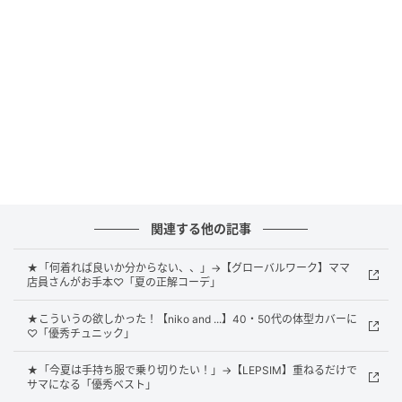
な組み合わせも、黒のビスチェを加えることでメリハ
リが生まれ、コーデ全体が引き締まった印象に。
ジレでTシャツコーデを格上げ
関連する他の記事
★「何着れば良いか分からない、、」→【グローバルワーク】ママ
店員さんがお手本♡「夏の正解コーデ」
★こういうの欲しかった！【niko and ...】40・50代の体型カバーに
♡「優秀チュニック」
★「今夏は手持ち服で乗り切りたい！」→【LEPSIM】重ねるだけで
サマになる「優秀ベスト」