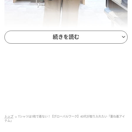
続きを読む
出典：and ST
【グローバルワーク】「クロシェレースビスチェ」
¥2,990（税込）
Tシャツに重ねるだけでトレンド感がプラスできるビス
トップ
Tシャツは1枚で着ない！【グローバルワーク】40代が取り入れたい「重ね着アイ
チェ。繊細な編み柄が大人っぽく、Vネックですっきり
テム」
見えそうです。白Tシャツとベージュパンツのシンプル