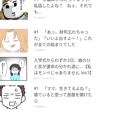
私話したよね？ ねぇ、それで
も…
ぜんぶ私のせい
#1 「あっ、財布忘れちゃっ
た」「いいよ出すよ〜！」これ
が全ての始まりでした
ママ友の財布
入学式からわずか3日、娘のひ
と言が運命の分かれ道に…【私
はモンペじゃありません Vol.1】
私はモンペじゃありません
#1 「ママ、生きてるよね？」
寝ていると思って部屋を開けた
ら
ママが家出した