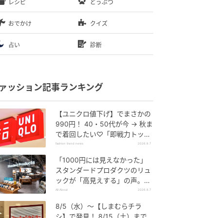
レシピ
どうぶつ
おでかけ
クイズ
占い
診断
ァッション記事ランキング
【ユニクロ値下げ】でまさかの
990円！ 40・50代が今 → 秋ま
で着回したい♡「即戦力トップ
ス」
fashion trend news
2026.8.7
「1000円には見えなかった」
スタンダードプロダクツのリュ
ックが「高見えする」の声。2
個購入する人も
All About
2026.8.7
8/5（水）〜【しまむらチラ
シ】で発見！ 8/15（土）まで