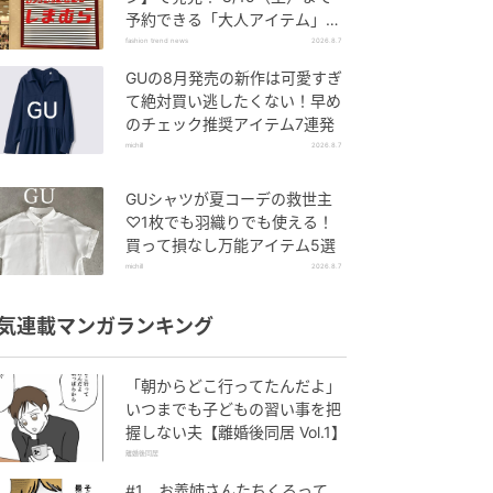
予約できる「大人アイテム」っ
て？
fashion trend news
2026.8.7
GUの8月発売の新作は可愛すぎ
て絶対買い逃したくない！早め
のチェック推奨アイテム7連発
michill
2026.8.7
GUシャツが夏コーデの救世主
♡1枚でも羽織りでも使える！
買って損なし万能アイテム5選
michill
2026.8.7
気連載マンガランキング
「朝からどこ行ってたんだよ」
いつまでも子どもの習い事を把
握しない夫【離婚後同居 Vol.1】
離婚後同居
#1 お義姉さんたちくるって、