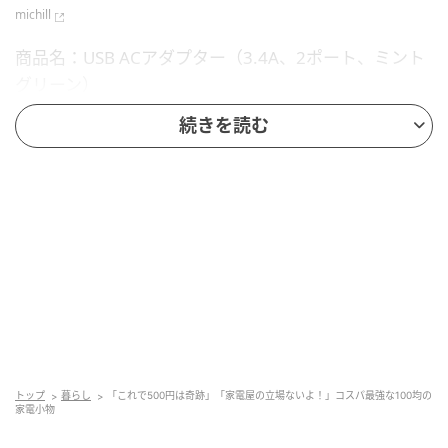
michill
商品名：USB ACアダプター（3.4A、2ポート、ミント
グリーン）
続きを読む
価格：￥550（税込）
対応機種：iPhone／iPad／Androidスマートフォン、
タブレット
販売ショップ：ダイソー
JANコード：4550480722276
トップ
暮らし
「これで500円は奇跡」「家電屋の立場ないよ！」コスパ最強な100均の
家電小物