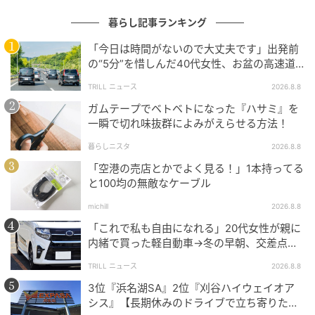
暮らし記事ランキング
「今日は時間がないので大丈夫です」出発前
の“5分”を惜しんだ40代女性、お盆の高速道
路で家族旅行の予定が崩れたワケ
TRILL ニュース
2026.8.8
ガムテープでベトベトになった『ハサミ』を
一瞬で切れ味抜群によみがえらせる方法！
暮らしニスタ
2026.8.8
michill
「空港の売店とかでよく見る！」1本持ってる
と100均の無敵なケーブル
ダイソーの『センサー付きLEDヘッドライト』は、手
をセンサーにかざすだけでオン・オフが切り替えられ
michill
2026.8.8
る本格的なアイテムです。
「これで私も自由になれる」20代女性が親に
内緒で買った軽自動車→冬の早朝、交差点で
ヘッドバンドで頭に固定ができるので、両手を使いた
迎えた“残酷な結末”
TRILL ニュース
2026.8.8
いアウトドア先での夜間時の作業や、災害時の避難な
3位『浜名湖SA』2位『刈谷ハイウェイオア
ど、さまざまなシーンで活躍してくれます。
シス』【長期休みのドライブで立ち寄りたい