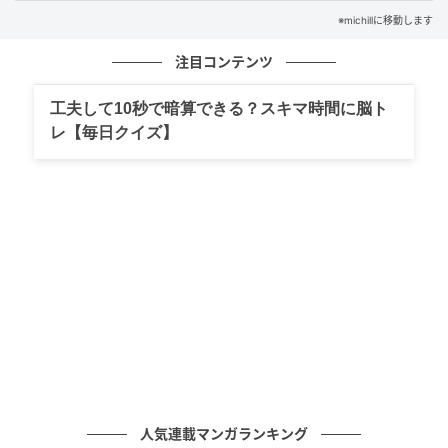
どを一緒に充電できますよ。
※michillに移動します
プラグ部分は折り畳めませんが、コンパクトサイズな
注目コンテンツ
ので持ち運べるサイズ感。ひとつ持っていると便利な
アイテムです。
工夫して10秒で暗算できる？スキマ時間に脳ト
レ【毎日クイズ】
手をかざすだけでオンオフができる！両手が
開くヘッドライト
人気連載マンガランキング