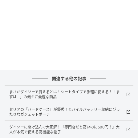
michill
ダイソーの『USB ACアダプター（3.4A、2ポート、ミ
ントグリーン）』の最大の特徴は、このスケルトンデ
関連する他の記事
ザイン！
まさかダイソーで買えるとは！シートタイプで手軽に使える！「ま
ずは…」の備えに最適な商品
さわやかなミントグリーンが目を惹き、デスク上を華
やかにしてくれます。
セリアの『ハードケース』が優秀！モバイルバッテリー収納にぴっ
たりなガジェットポーチ
USBポートが2つ搭載されていて、合計出力3.4A。二台
ダイソーに駆け込んで大正解！「専門店だと高いのに500円！」大
同時充電が可能なので、スマホとBluetoothイヤホンな
人が本気で使える高機能な帽子