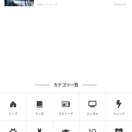
SA・PA】300名が選ぶ1位に「グルメが充
明るさは強・弱の2モード。照らせる範囲は多くありま
TRILL ニュース
2026.8.8
実」
せんが、手元や足元などをしっかりと照らしてくれま
すよ！
角度調整も可能で、夜釣りやキャンプ、防災用として
も頼れる相棒です。
ズームインとズームアウトができる！電池残量
が分かる液晶付きのライト
カテゴリ一覧
トップ
マンガ
エピソード
エンタメ
トレンド