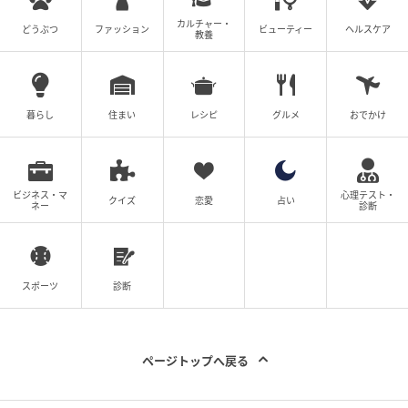
カルチャー・
どうぶつ
ファッション
ビューティー
ヘルスケア
教養
michill
暮らし
住まい
レシピ
グルメ
おでかけ
商品名：RECHARGEABLE LED LIGHT
価格：￥550（税込）
ビジネス・マ
心理テスト・
クイズ
恋愛
占い
ネー
診断
サイズ（約）：最大径40×高さ151mm（収縮時）、
175mm（伸長時）
スポーツ
診断
本体質量（約）：95g
販売ショップ：ダイソー
ページトップへ戻る
JANコード：4971275816602