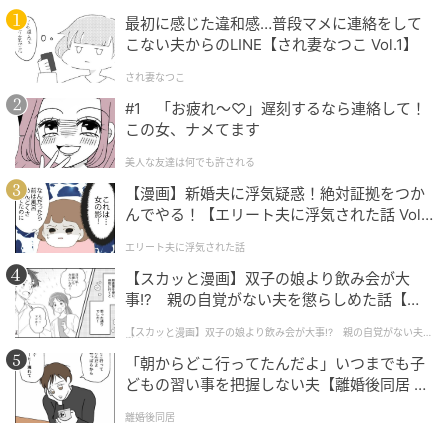
最初に感じた違和感…普段マメに連絡をして
こない夫からのLINE【され妻なつこ Vol.1】
され妻なつこ
michill
#1 「お疲れ〜♡」遅刻するなら連絡して！
商品名：センサー付きLEDヘッドライト
この女、ナメてます
美人な友達は何でも許される
価格：￥550（税込）
【漫画】新婚夫に浮気疑惑！絶対証拠をつか
んでやる！【エリート夫に浮気された話 Vol.
連続点灯時間（約）：強3.5時間、弱5時間、点滅3.5時
1】
間
エリート夫に浮気された話
【スカッと漫画】双子の娘より飲み会が大
販売ショップ：ダイソー
事!? 親の自覚がない夫を懲らしめた話【第1
話】
【スカッと漫画】双子の娘より飲み会が大事!? 親の自覚がない夫を
JANコード：4971275816596
懲らしめた話
「朝からどこ行ってたんだよ」いつまでも子
どもの習い事を把握しない夫【離婚後同居 Vo
l.1】
離婚後同居