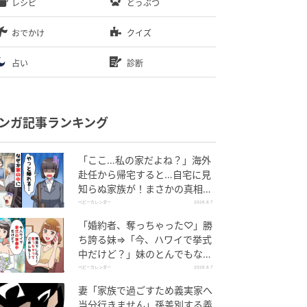
レシピ
どうぶつ
おでかけ
クイズ
占い
診断
ンガ記事ランキング
「ここ…私の家だよね？」海外
赴任から帰宅すると…自宅に見
知らぬ家族が！まさかの真相と
は！？
ベビーカレンダー
2026.8.7
「婚約者、奪っちゃった♡」勝
ち誇る妹⇒「今、ハワイで挙式
中だけど？」妹のとんでもない
勘違いとは
ベビーカレンダー
2026.8.7
妻「家族で過ごすため義実家へ
当分行きません」孫差別する義