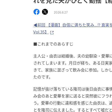
れを見た夫がひどく動揺【結婚
2026.6.27
◀前回 【漫画】自信に満ちた笑み…!? 真
Vol.35】
■これまでのあらすじ
主人公・由衣は結婚後、夫の幼馴染・愛華
されてしまいます。月日が経ち、ある日実
きて、家族に混ざって飲み会に参加。しか
たのです。
記憶が抜け落ちている隆司は後日由衣に事
み会のあと愛華を家に送ると突然彼にフラ
う。愛華の行動に違和感を感じた由衣は、
とを隆司に伝えました。するとすべて嘘だ