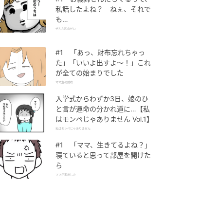
私話したよね？ ねぇ、それで
も…
ぜんぶ私のせい
#1 「あっ、財布忘れちゃっ
た」「いいよ出すよ〜！」これ
が全ての始まりでした
ママ友の財布
入学式からわずか3日、娘のひ
と言が運命の分かれ道に…【私
はモンペじゃありません Vol.1】
私はモンペじゃありません
#1 「ママ、生きてるよね？」
寝ていると思って部屋を開けた
ら
ママが家出した