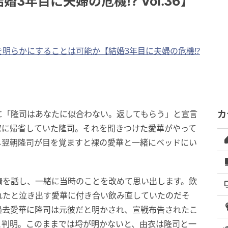
3年目に夫婦の危機!? Vol.36】
実を明らかにすることは可能か【結婚3年目に夫婦の危機!?
に「隆司はあなたに似合わない。返してもらう」と宣言
カ
家に帰省していた隆司。それを聞きつけた愛華がやって
し翌朝隆司が目を覚ますと裸の愛華と一緒にベッドにい
情を話し、一緒に当時のことを改めて思い出します。飲
れたと泣き出す愛華に付き合い飲み直していたのだそ
過去愛華に隆司は元彼だと明かされ、宣戦布告されたこ
と判明。このままでは埒が明かないと、由衣は隆司と一