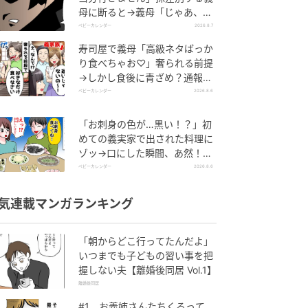
母に断ると→義母「じゃあ、私
は…」妻絶句＜こどおじ義兄＞
ベビーカレンダー
2026.8.7
寿司屋で義母「高級ネタばっか
り食べちゃお♡」奢られる前提
→しかし食後に青ざめ？通報さ
れ警察沙汰！
ベビーカレンダー
2026.8.6
「お刺身の色が…黒い！？」初
めての義実家で出された料理に
ゾッ→口にした瞬間、あ然！刺
身の正体は
ベビーカレンダー
2026.8.6
気連載マンガランキング
「朝からどこ行ってたんだよ」
いつまでも子どもの習い事を把
握しない夫【離婚後同居 Vol.1】
離婚後同居
#1 お義姉さんたちくるって、