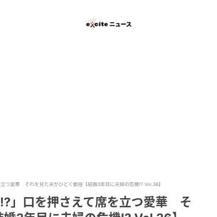
つ愛華 それを見た夫がひどく動揺【結婚3年目に夫婦の危機!? Vol.36】
!?」口を押さえて席を立つ愛華 そ