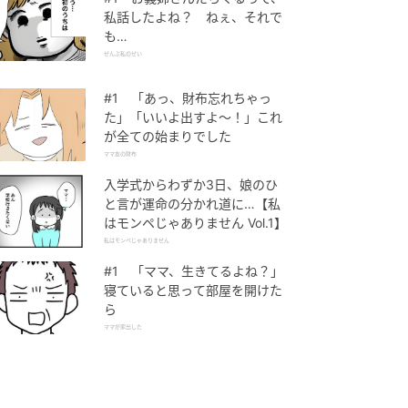
私話したよね？ ねぇ、それで
も…
ぜんぶ私のせい
#1 「あっ、財布忘れちゃっ
た」「いいよ出すよ〜！」これ
が全ての始まりでした
ママ友の財布
入学式からわずか3日、娘のひ
と言が運命の分かれ道に…【私
はモンペじゃありません Vol.1】
私はモンペじゃありません
#1 「ママ、生きてるよね？」
寝ていると思って部屋を開けた
ら
ママが家出した