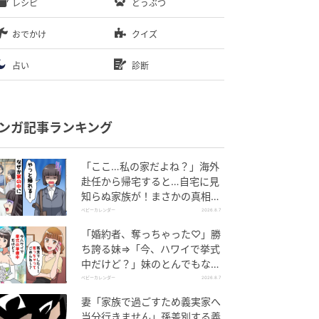
レシピ
どうぶつ
おでかけ
クイズ
占い
診断
ンガ記事ランキング
「ここ…私の家だよね？」海外
赴任から帰宅すると…自宅に見
知らぬ家族が！まさかの真相と
は！？
ベビーカレンダー
2026.8.7
「婚約者、奪っちゃった♡」勝
ち誇る妹⇒「今、ハワイで挙式
中だけど？」妹のとんでもない
勘違いとは
ベビーカレンダー
2026.8.7
妻「家族で過ごすため義実家へ
当分行きません」孫差別する義