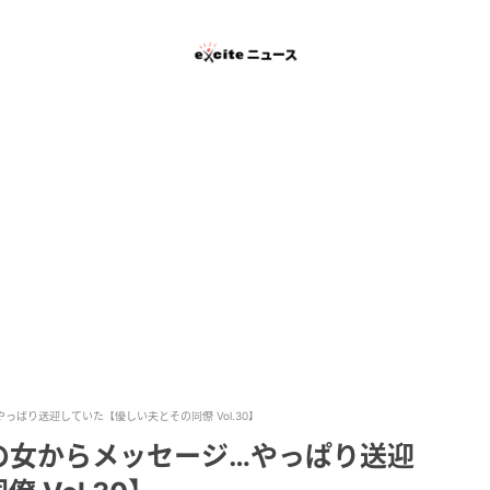
ぱり送迎していた【優しい夫とその同僚 Vol.30】
の女からメッセージ…やっぱり送迎