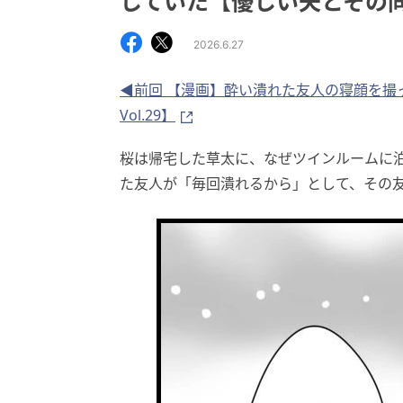
していた【優しい夫とその同僚 
2026.6.27
◀前回 【漫画】酔い潰れた友人の寝顔を撮
Vol.29】
桜は帰宅した草太に、なぜツインルームに
た友人が「毎回潰れるから」として、その