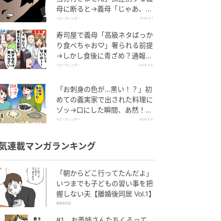
母に断ると→義母「じゃあ、私
は…」妻絶句＜こどおじ義兄＞
ベビーカレンダー
2026.8.7
寿司屋で義母「高級ネタばっか
り食べちゃお♡」奢られる前提
→しかし食後に青ざめ？通報さ
れ警察沙汰！
ベビーカレンダー
2026.8.6
「お刺身の色が…黒い！？」初
めての義実家で出された料理に
ゾッ→口にした瞬間、あ然！刺
身の正体は
ベビーカレンダー
2026.8.6
気連載マンガランキング
「朝からどこ行ってたんだよ」
いつまでも子どもの習い事を把
握しない夫【離婚後同居 Vol.1】
離婚後同居
#1 お義姉さんたちくるって、