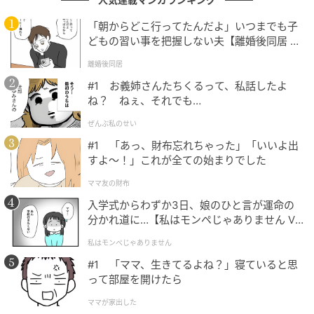
要素」「飯尾さん、実は英語が分かりますとか」と推
察した。SNSでもこの話題に「突然きた」「本物の院
「朝からどこ行ってたんだよ」いつまでも子
どもの習い事を把握しない夫【離婚後同居 Vo
長はこっち？」「斜め上の展開過ぎる」「英語分かる
l.1】
んじゃないの？」「面白い設定」といった予測不能な
離婚後同居
展開を楽しむ声もあがっている。
#1 お義姉さんたちくるって、私話したよ
ね？ ねぇ、それでも…
また、仕事がうまくいかず、体調も悪化しているりん
ぜんぶ私のせい
に対して、「休んだ方がいいのでは」「休職しな」
#1 「あっ、財布忘れちゃった」「いいよ出
「シマケンが立ち直るきっかけをくれる？」といった
すよ〜！」これが全ての始まりでした
心配の声が集まっている。
ママ友の財布
入学式からわずか3日、娘のひと言が運命の
分かれ道に…【私はモンペじゃありません Vo
連続テレビ小説『風、薫る』毎週月曜〜土曜あさ8時放
l.1】
送
私はモンペじゃありません
NHK ONE（新NHKプラス）同時見逃し配信中・過去
#1 「ママ、生きてるよね？」寝ていると思
回はNHKオンデマンドで配信
って部屋を開けたら
ママが家出した
次の記事