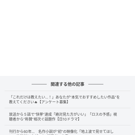
キク（広岡由里子）、丸山に看取られながらこの世を
旅立つ。病院で治療を受けさせる道もあったことを悔
やむ直美は「何もできなかった…」とつぶやいた。
黒川（平埜生成）が直美を呼び出しりんの様子を聞い
ていると、そこにやって来たのは、用務員の万作（飯
尾和樹）。すると黒川は突然英語で「病院の非を認め
ぬため、処分を保留しているだけだ」と伝えた。万作
は院長の多田（筒井道隆）と繋がっているのではない
かという噂が医者の間であるという。
関連する他の記事
詰め所で一人包帯を巻く練習をするりん。練習台にな
る直美だったが、りんの震えは止まらない。団子屋で
「これだけは教えたい…！」あなたが“本気でおすすめしたい作品”を
直美は島田（佐野晶哉）と再会する。
教えてください🔥【アンケート募集】
放送から５話で“快挙”達成「絶対見た方がいい」「ロスの予感」視
聴者から“称賛”相次ぐ話題作【日10ドラマ】
飯尾和樹演じる万作にスパイ説が浮上
刊行から60年… 名作小説が“初”の映像化「地上波で見せてほし