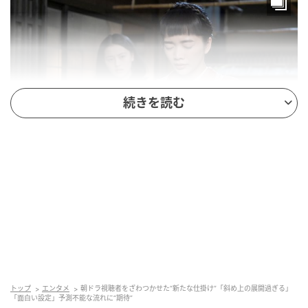
続きを読む
『風、薫る』第15週（C）NHK
夜更けに、りん（見上愛）と直美（上坂樹里）が寝て
いると、丸山（若林時英）が助けを求めてやってく
る。トヨ（松金よね子）の様子がおかしいという。ト
ヨは付き添いのりんを見つめ、「直美ちゃん…いい人
に出会ったねえ…」と言い残し、嘉平（春海四方）や
トップ
エンタメ
朝ドラ視聴者をざわつかせた“新たな仕掛け”「斜め上の展開過ぎる」
「面白い設定」予測不能な流れに“期待”