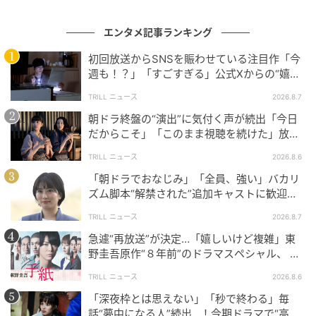
#1 お義姉さんたちくるって、私話したよ
エンタメ記事ランキング
ね？ ねぇ、それでも…
初回放送からSNSを賑わせている注目作「今
週も！？」「すごすぎる」公式Xからの“嬉し
の記事をもっとみる
い報告”に視聴者歓喜【土曜ドラマ】
TRILL ニュース
2026.8.7
朝ドラ終盤の“演出”に気付く声が続出「今日
だからこそ」「このまま視聴を続けた」放送
日に重ねた“意味”
TRILL ニュース
2026.8.6
「朝ドラでおなじみ」「全員、強い」バカリ
ズム脚本“解禁された”追加キャストに歓迎の
声！新【NHK連続テレビ小説】
TRILL ニュース
2026.8.7
急遽“再放送”が決定…「嬉しいけど複雑」東
野圭吾原作“８年前”のドラマスペシャル、 放
送内容“変更”に反響
TRILL ニュース
2026.8.6
「深夜枠とは思えない」「秒で終わる」毎
話“夢中になる人”続出…！今期ドラマで“高評