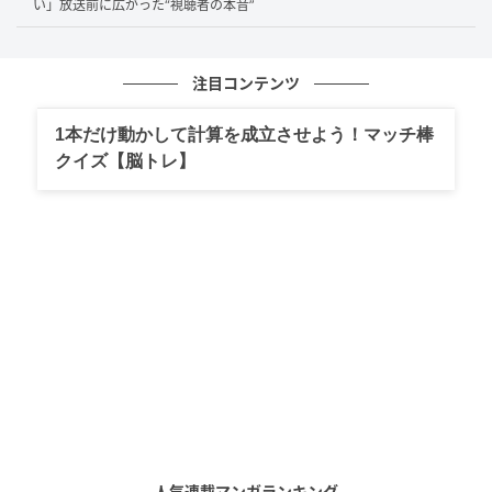
い」放送前に広がった“視聴者の本音”
注目コンテンツ
1本だけ動かして計算を成立させよう！マッチ棒
クイズ【脳トレ】
『風、薫る』第15週（C）NHK
“朝ドラ受け”で知られる『あさイチ』では、博多華丸
が飯尾和樹の演じる万作が院長と繋がっていることに
触れ、「ということは飯尾さんがスパイということで
すかね」と確認し、博多大吉も「まさかのミステリー
人気連載マンガランキング