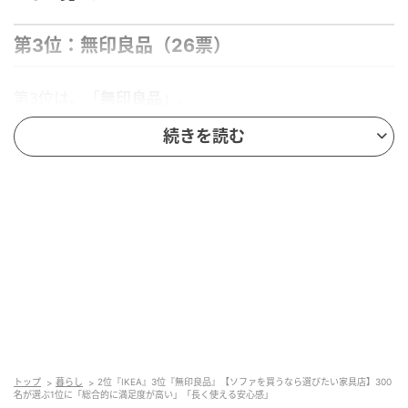
第3位：無印良品（26票）
第3位は、「
無印良品
」。
続きを読む
無印良品のソファは安定した品質とシンプルなデザイ
ンが特徴で、どんな部屋にも溶け込みやすい点が多く
の方に支持されています。また、引越しの多い方や統
一感のあるインテリアを目指す方にも選ばれている印
象です。飽きのこないデザインと、ナチュラルなカラ
ー展開、サイズや素材のバリエーションの豊富さもポ
イントとして挙げられています。
品質が安定していてかつシンプルなソファがあるからです。ま
たどんな部屋のデザインにも合うため、引越し等が多い私にと
トップ
暮らし
2位『IKEA』3位『無印良品』【ソファを買うなら選びたい家具店】300
名が選ぶ1位に「総合的に満足度が高い」「長く使える安心感」
っては欠かせません。（32歳/男性）