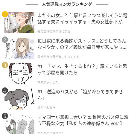
デザインがお洒落で種類も豊富です。また価格もお手頃なの
人気連載マンガランキング
で、自分の部屋に合うソファを選びやすいと思ったからです。
またあの女…？ 仕事と言いつつ楽しそうに電
（24歳/女性）
話する夫にイライラする／夫の女性部下が気
になる（1）【夫婦の危機 まんが】
夫の女性部下が気になる
毎日家に来る義妹がストレス…どうしてみん
スタイリッシュで座り心地のよいソファが低価格で買えるから
な甘やかすの？／義妹が毎日我が家にやって
です。店内が広く、商品数も多いのでじっくり選べることや、
くる（1）【義父母がシンドイんです！ まん
実際に部屋に置いてあるイメージがしやすい商品展示をしてい
義妹が毎日我が家にやってくる
が】
るのもポイントです。（33歳/女性）
#1 「ママ、生きてるよね？」寝ていると思
って部屋を開けたら
ママが家出した
第1位：ニトリ（170票）
#1 送迎のバスから「娘が降りてきてませ
ん」
そして第1位は、「
ニトリ
」でした。
娘が拐われた
ママ同士が無視し合い？ 幼稚園のバス停に漂
ニトリは圧倒的な得票数でトップに選ばれています。
う不穏な空気【私たちの連絡係さん Vol.1】
その理由は、価格の手頃さとデザインバリエーション
私たちの連絡係さん