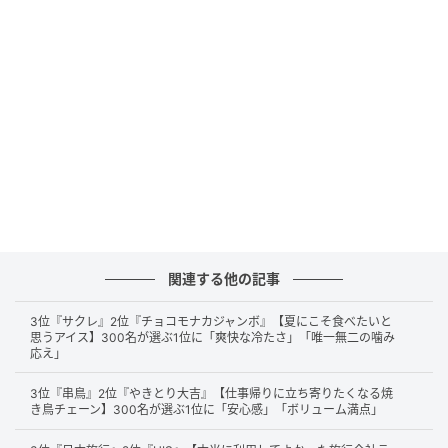
もう型落ちして販売終了したソファを使っていますが、今でも
ちゃんとサイズを合わせたカバーの販売に対応してくれるので
うれしいです。（35歳/女性）
シンプルで部屋になじみやすいデザインが多く、座り心地や品
質にも安心感があります。サイズや素材の種類も豊富なので、
自分の部屋や好みに合わせて選びやすいからです。（33歳/女
関連する他の記事
性）
3位『サクレ』2位『チョコモナカジャンボ』【夏にこそ食べたいと
思うアイス】300名が選ぶ1位に「爽快な冷たさ」「唯一無二の噛み
応え」
第2位：IKEA（47票）
3位『串鳥』2位『やきとり大吉』【仕事帰りに立ち寄りたくなる焼
き鳥チェーン】300名が選ぶ1位に「安心感」「ボリューム満点」
第2位は、「
IKEA
」。