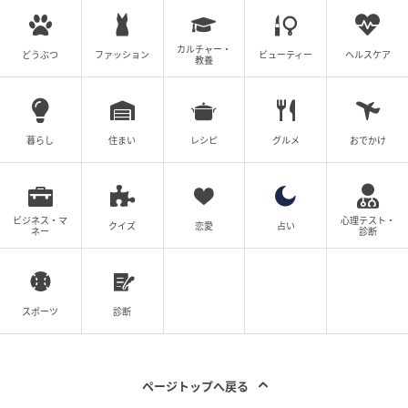
の声を参考にして、極上の座り心地と最高のデザイン
を兼ね備えたお気に入りの相棒ソファを探しに、足を
カルチャー・
どうぶつ
ファッション
ビューティー
ヘルスケア
教養
運んでみてくださいね。
※本記事は、自社で募集したアンケートの回答結果
暮らし
住まい
レシピ
グルメ
おでかけ
（300名）に基づき、編集部が作成・編集を行ってい
ます。
※本ランキングは回答者の主観に基づくものであり、
ビジネス・マ
心理テスト・
クイズ
恋愛
占い
特定の家具店の品質や客観的な優劣、あるいは各店舗
ネー
診断
におけるリアルタイムの家具の在庫状況や廃盤商品の
カバー対応可否、特定のカラー・サイズ展開の有無、
および配送料金を客観的に断定・保証するものではあ
スポーツ
診断
りません。
※掲載されているソファの材質（本革・合皮・ファブ
リック等）、スプリング構造、組み立て難易度、およ
ページトップへ戻る
び販売価格は、各モデルや製造年度、配送先エリア