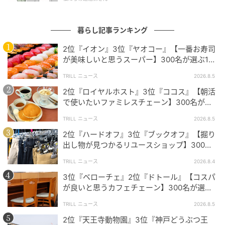
の豊富さ。実際に店舗で座り心地を試せることや、サ
イズ・カラー展開、さらには家族構成やお部屋の大き
さに合わせやすい点など、たくさんの魅力がコメント
暮らし記事ランキング
されています。配送や組み立てなどのサービス面も高
2位『イオン』3位『ヤオコー』【一番お寿司
く評価されており、「お、ねだん以上。」を実感する
が美味しいと思うスーパー】300名が選ぶ1位
に「本格的な美味しさ」「食べ応えがある」
声が多く見られました。
TRILL ニュース
2026.8.5
2位『ロイヤルホスト』3位『ココス』【朝活
で使いたいファミレスチェーン】300名が選
ニトリは価格がお手頃でデザインも豊富なので選びました。品
ぶ1位に「どれも美味しい」「価格も手頃」
TRILL ニュース
2026.8.5
質も良く、実際に店舗で座り心地を試せるのが魅力です。友人
からの評判も良いので安心して購入できます。（36歳/女性）
2位『ハードオフ』3位『ブックオフ』【掘り
出し物が見つかるリユースショップ】300名
が選ぶ1位に「宝探し感覚」「在庫数が非常に
TRILL ニュース
2026.8.4
豊富」
3位『ベローチェ』2位『ドトール』【コスパ
サイズやデザインの展開が多く、部屋に合ったソファを見つけ
が良いと思うカフェチェーン】300名が選ぶ1
やすいです。また、お手頃な価格の商品も多いのも魅力的で
位に「食べ応え抜群」「モーニングで大満
す。（28歳/女性）
TRILL ニュース
2026.8.5
足」
2位『天王寺動物園』3位『神戸どうぶつ王