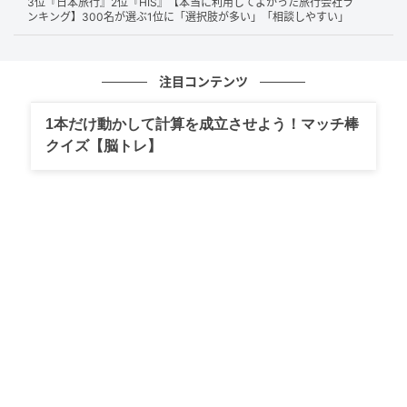
3位『日本旅行』2位『HIS』【本当に利用してよかった旅行会社ラ
ンキング】300名が選ぶ1位に「選択肢が多い」「相談しやすい」
IKEAのソファは、北欧らしい洗練されたデザインとリ
ーズナブルな価格帯が支持されています。カラフルな
ものからベーシックなものまで種類が豊富で、自宅の
注目コンテンツ
雰囲気や用途に合わせて好きなスタイルが選べること
も魅力のひとつ。自分で組み立てる楽しさや、店頭の
1本だけ動かして計算を成立させよう！マッチ棒
豊富な展示スペースでじっくり選べる点、そして海外
クイズ【脳トレ】
らしいデザイン性など、様々な理由から選ばれていま
す。
シンプルなデザインかつオシャレな点が日本にはなく良い点だ
と思います。ソファは部屋の中でインパクトのある大きなアイ
テムなので、機能性よりデザイン性を優先したく、IKEAを選び
ました。（38歳/女性）