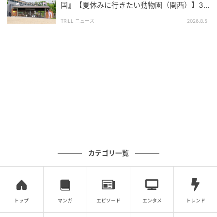
国』【夏休みに行きたい動物園（関西）】30
0名が選ぶ1位に「迫力満点」「飽きずに楽し
価格と品質のバランスが良く、ソファの種類も豊富で選びやす
TRILL ニュース
2026.8.5
める」
い点が気に入っています。座り心地や耐久性がしっかりしてい
て、長く使える安心感があります。サイズ展開やカラーも多
く、部屋の雰囲気に合わせて選べるところが魅力です。配送や
組み立てサービスも丁寧で、総合的に満足度が高い家具店だと
感じています。（50歳/女性）
集まった300名の声を見ると、ソファ選びにおいて「実
際に試せる」「手頃な価格」「デザインやサイズの豊
富さ」が大切なポイントだと感じている方が多いこと
がわかります。それぞれのブランドに特色があり、あ
カテゴリ一覧
なたのライフスタイルや好みに合ったソファがきっと
見つかるはず。
これから引越しやリビングの模様替え、ソファの買い
トップ
マンガ
エピソード
エンタメ
トレンド
替えを検討される際には、ぜひ今回のリアルな愛用者