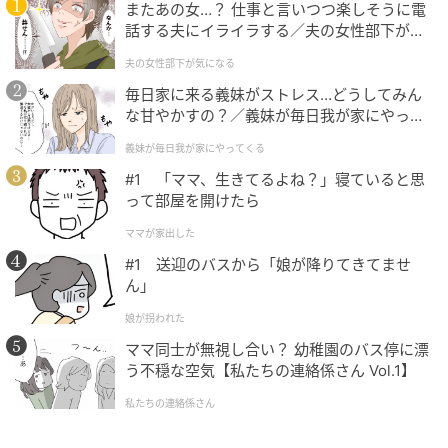
またあの女…？ 仕事と言いつつ楽しそうに電
話する夫にイライラする／夫の女性部下が気
になる（1）【夫婦の危機 まんが】
夫の女性部下が気になる
毎日家に来る義妹がストレス…どうしてみん
な甘やかすの？／義妹が毎日我が家にやって
くる（1）【義父母がシンドイんです！ まん
義妹が毎日我が家にやってくる
が】
#1 「ママ、生きてるよね？」寝ていると思
って部屋を開けたら
ママが家出した
#1 送迎のバスから「娘が降りてきてませ
ん」
娘が拐われた
ママ同士が無視し合い？ 幼稚園のバス停に漂
う不穏な空気【私たちの連絡係さん Vol.1】
私たちの連絡係さん