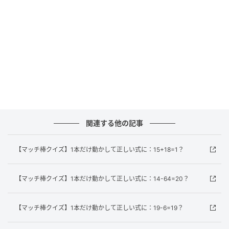
り式は「6-6=0」となり、正しい等式が成立します。他
に1本だけ動かして成立する別解はありません。複数の
数字を同時に変えるという視点が求められる応用的な
問題です。
見事な発想で解けた方はお見事です！次の問題にもぜ
ひ挑戦してみてください。
※複数の正解を持つ場合もございます。あくまでも一
例のご紹介に留まることを、ご了承ください。
関連する他の記事
元記事で読む
【マッチ棒クイズ】1本だけ動かして正しい式に：15+18=1？
次の記事
【マッチ棒クイズ】1本だけ動かして正しい式に：14-64=20？
【マッチ棒クイズ】1本だけ動かして正しい式
に：15+18=1？
【マッチ棒クイズ】1本だけ動かして正しい式に：19-6=19？