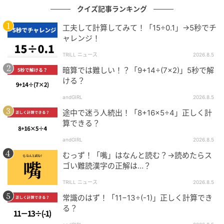
クイズ記事ランキング
工夫して計算してみて！「15÷0.1」→5秒でチ
ャレンジ！
TRILL ニュース
2026.8.5
暗算では難しい！？「9+14÷(7×2)」5秒で解
ける？
andGIRL
2026.8.5
途中で迷う人続出！「8+16×5÷4」正しく計
算できる？
andGIRL
2026.8.5
むっず！「嘴」はなんと読む？→読めたらス
ゴい難読漢字の正解は…？
TRILL ニュース
2026.8.5
常識のはず！「11−13÷(-1)」正しく計算でき
る？