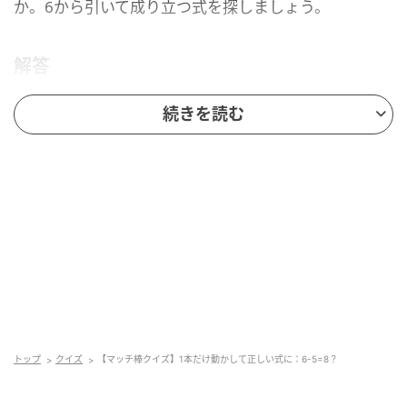
か。6から引いて成り立つ式を探しましょう。
解答
続きを読む
脳トレ日和
トップ
クイズ
【マッチ棒クイズ】1本だけ動かして正しい式に：6-5=8？
答えの「8」からマッチ棒を1本取って「0」にし、そ
のマッチ棒を「5」に加えて「6」にします。これによ