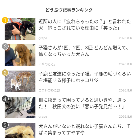
どうぶつ記事ランキング
近所の人に「疲れちゃったの？」と言われた
犬 抱っこされていた理由に「笑った」
grape
2026.8.6
子猫さんが1匹、2匹、3匹 どんどん増えて、
怖くなっちゃった犬さん
いぬのこと。
2026.8.6
子鹿と友達になった子猫。子鹿の毛づくろい
を堪能する様子にホッコリ♡
エウレカねこ部
2026.8.6
柵に挟まって困っていると思いきや、違っ
た！ 秋田犬の姿に「悪い子発見だ～！」
grape
2026.8.6
犬さんがいないと眠れない子猫さんたち、そ
ばに集まってすやすや