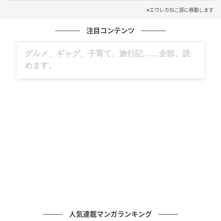
※エウレカねこ部に移動します
注目コンテンツ
グルメ、ギャグ、子育て、旅行記……全部、読
めます。
人気連載マンガランキング