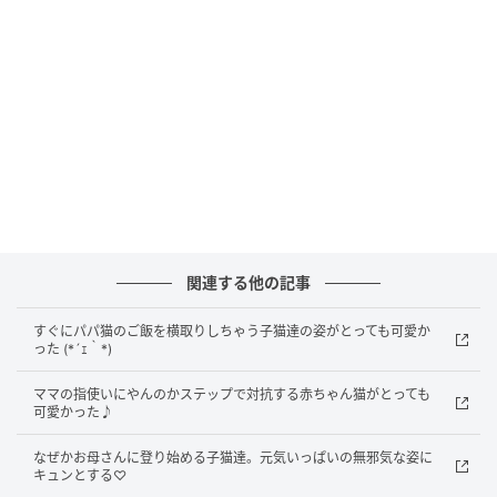
これから徐々に仲良くなっていくことでしょう(*´ω｀*)
元記事で読む
次の記事
関連する他の記事
撫でたらビックリしてひっくり返っちゃった
すぐにパパ猫のご飯を横取りしちゃう子猫達の姿がとっても可愛か
子猫の可愛い姿にキュンとする♡
った (*´ｪ｀*)
ママの指使いにやんのかステップで対抗する赤ちゃん猫がとっても
の記事をもっとみる
可愛かった♪
なぜかお母さんに登り始める子猫達。元気いっぱいの無邪気な姿に
キュンとする♡