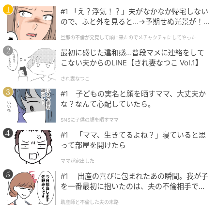
#1 「え？浮気！？」夫がなかなか帰宅しない
ので、ふと外を見ると…→予期せぬ光景が！
｜旦那の不倫が発覚して頭に来たのでメチャ
旦那の不倫が発覚して頭に来たのでメチャクチャにしてやった
クチャにしてやった
最初に感じた違和感…普段マメに連絡をして
こない夫からのLINE【され妻なつこ Vol.1】
され妻なつこ
#1 子どもの実名と顔を晒すママ、大丈夫か
な？なんて心配していたら。
SNSに子供の顔を晒すママ
#1 「ママ、生きてるよね？」寝ていると思
って部屋を開けたら
ママが家出した
#1 出産の喜びに包まれたあの瞬間。我が子
を一番最初に抱いたのは、夫の不倫相手でし
た。
助産師と不倫した夫の末路