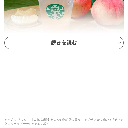
続きを読む
SWEETWEB.JP
チラックス ソーダ ピーチ ＜テイクアウト＞Tall ￥579
／Grande ￥624／Venti® ￥668 ＜イートイン＞Tall
￥590／Grande ￥635／Venti® ￥680
改めて今回取り上げるのは、こちら。みずみずしいピ
ーチ果肉ソースとソーダに、スターバックスオリジナ
トップ
グルメ
【スタバ新作】あの人気作が“強炭酸水”にアプデ♡ 爽快感MAX「チラッ
ルのグリーンシトラスフレーバーシロップを合わせた
クス ソーダ ピーチ」を徹底レポ！