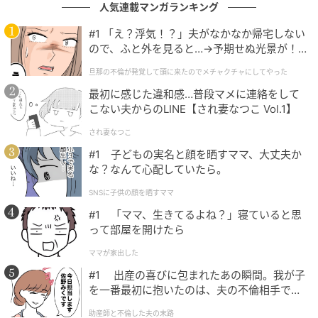
人気連載マンガランキング
#1 「え？浮気！？」夫がなかなか帰宅しない
SWEETWEB.JP
ので、ふと外を見ると…→予期せぬ光景が！
まずは、今回のピーチシリーズに共通して入っている
｜旦那の不倫が発覚して頭に来たのでメチャ
旦那の不倫が発覚して頭に来たのでメチャクチャにしてやった
クチャにしてやった
ピーチ果肉ソース。完熟ピーチの果肉感をイメージし
最初に感じた違和感…普段マメに連絡をして
た、芳醇な香りと”とろっとした”食感が特長です。
こない夫からのLINE【され妻なつこ Vol.1】
され妻なつこ
#1 子どもの実名と顔を晒すママ、大丈夫か
な？なんて心配していたら。
SNSに子供の顔を晒すママ
#1 「ママ、生きてるよね？」寝ていると思
って部屋を開けたら
ママが家出した
#1 出産の喜びに包まれたあの瞬間。我が子
を一番最初に抱いたのは、夫の不倫相手でし
た。
助産師と不倫した夫の末路