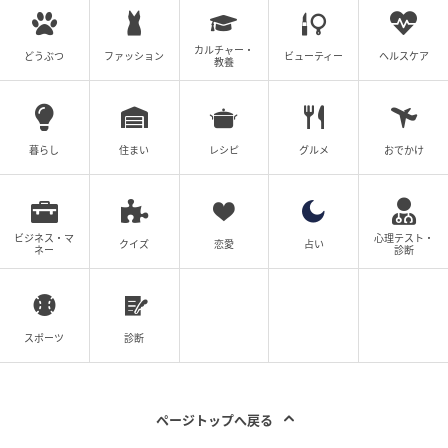
カルチャー・
どうぶつ
ファッション
ビューティー
ヘルスケア
教養
SWEETWEB.JP
さらにトッピングには、セミドライレモンスライスを
暮らし
住まい
レシピ
グルメ
おでかけ
あしらって。まるでお月様みたいにぷっかり浮かんで
います。瑞々しさとクリア感のある見た目は、夏っぽ
さ満載♡ 齧りながらドリンクを楽しめば、より一層、
ビジネス・マ
心理テスト・
フルーティーさが加速します！
クイズ
恋愛
占い
ネー
診断
アレンジの幅が広すぎる！試してみたいおす
すめカスタマイズ♡
スポーツ
診断
ページトップへ戻る