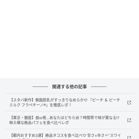
ビバレッジ！
昨年登場し、大人気を博したこの1杯が、待望の復活を
遂げました♡ 味わいはもちろん、サイズ展開もアップ
デートされているみたい。
■味わい：今年は、強炭酸水に♡ より爽快感がUP！
■サイズ：Venti®まで登場しているので、ゴクゴクた
っぷり楽しめる！暑い夏の味方♪
まさに、気分を切り替えたいときに寄り添ってくれる1
杯♡ 華やかな香りと心地よい炭酸に包まれて、チルで
関連する他の記事
リラックスなひと時が過ごせそうな予感です。
【スタバ新作】無脂肪乳がすっきりなめらか♡ 「ピーチ ＆ ピーチ
ミルク フラペチーノ®」を徹底レポ！
ひと息つきたい夏のシーンに◎！構成要素をチ
【東京・銀座】昼or夜…あなたはどちら派？時間帯で味が異なる⁉
ェック
映え確な絶品パフェを食べ比べレポ
【都内おすすめ3選】絶品タコスを食べ比べ♡ 甘さ×辛さ＝“スワイ