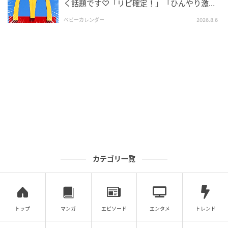
く話題です♡「リピ確定！」「ひんやり激う
いったシトラスに、梨・ハーブなど10種類以上の香り
ま」
ベビーカレンダー
2026.8.6
をブレンドしているそう。シュワッと弾ける炭酸と共
鳴するように、爽快感が駆け抜けます。
カテゴリ一覧
トップ
マンガ
エピソード
エンタメ
トレンド