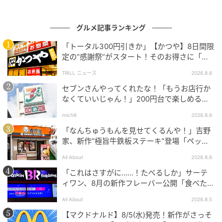
グルメ記事ランキング
「トータル300円引きか」【かつや】8日間限
定の“感謝祭”がスタート！そのお得さに「何
日連続で通えるかなぁ」「激アツ！」の声
TRILL ニュース
2026.8.6
SWEETWEB.JP
セブンさんやってくれたな！「もうお店行か
なくていいじゃん！」200円台で楽しめる本
底に沈むジューシーなピーチの甘みと重なって、軽や
格グルメ
かな飲み心地♡ ピンクとイエローっぽい色合いが、夕
michill
2026.8.6
暮れを思わせるような美しいグラデーションを生み出
「なんちゅうもんを見せてくるんや！」吉野
家、新作“極旨牛鉄板ステーキ”登場「ペッパ
しています。炭酸水らしい泡も、光を含んでキラキラ
ーランチを潰しに来たぞ……」
輝いていました！
All About
2026.8.6
「これはさすがに……！たべるしか」サーテ
その上には、強炭酸のソーダと「チラックスソーダ」
ィワン、8月の新作フレーバー公開「食べた方
のために開発したグリーンシトラスフレーバーシロッ
が良いですよスイカサマーは」
All About
2026.8.5
プを組み合わせて。このグリーンシトラスフレーバー
【マクドナルド】8/5(水)発売！新作がさっそ
シロップには、レモン・ライム・グレープフルーツと