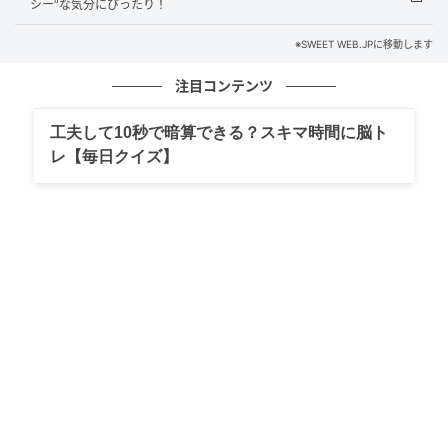
それでは、「チラックス ソーダ ピーチ」を構成する要
シー”な気分にぴったり！
素をじっくり深掘り。
※SWEET WEB.JPに移動します
注目コンテンツ
工夫して10秒で暗算できる？スキマ時間に脳ト
レ【毎日クイズ】