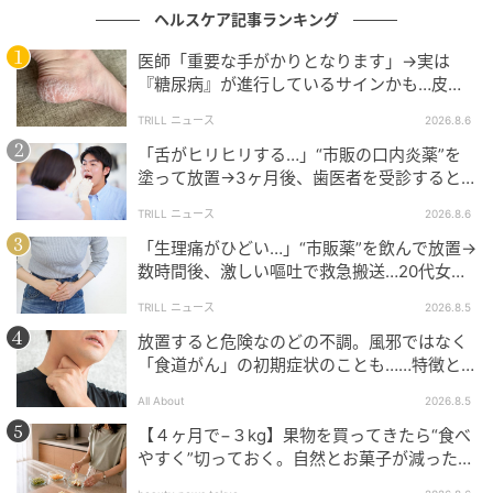
ヘルスケア記事ランキング
遮光率、UVカット率共に100％
医師「重要な手がかりとなります」→実は
『糖尿病』が進行しているサインかも…皮膚
に現れる“3つの危険な変化”
TRILL ニュース
2026.8.6
「舌がヒリヒリする…」“市販の口内炎薬”を
塗って放置→3ヶ月後、歯医者を受診すると…
50代男性に告げられた“恐ろしい診断”
TRILL ニュース
2026.8.6
「生理痛がひどい…」“市販薬”を飲んで放置→
数時間後、激しい嘔吐で救急搬送…20代女性
を待ち受けていた“恐ろしい病名”とは？
TRILL ニュース
2026.8.5
放置すると危険なのどの不調。風邪ではなく
「食道がん」の初期症状のことも……特徴と
チェックポイント
All About
2026.8.5
生地は「完全遮光（遮光率100％）」を達成しており、
【４ヶ月で−３kg】果物を買ってきたら“食べ
太陽光を一切通しません。
やすく”切っておく。自然とお菓子が減った新
習慣