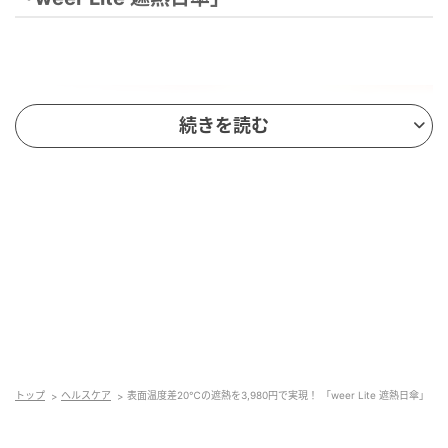
続きを読む
名称：weer Lite 遮熱日傘
価格：3,980円（税込）
素材：ポリエステル100％
トップ
ヘルスケア
表面温度差20℃の遮熱を3,980円で実現！ 「weer Lite 遮熱日傘」
親骨サイズ：55cm（開いた時の直径97cm）
折りたたみ時の長さ：約28cm