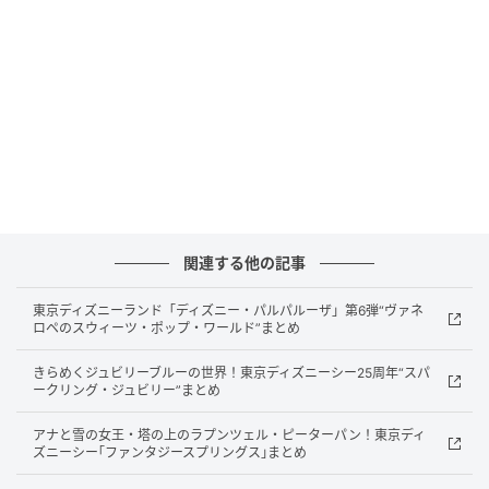
重量：約261g
カラー：全3色（ホワイト、ベージュ、ライトブル
ー）
先行予約開始日：2026年6月24日（水）
正式発売日：2026年7月1日（水）
発送予定：2026年7月上旬より順次発送
関連する他の記事
「weer Lite」は、ブランド「weer」の思想を手に取
りやすい価格で体感できるエントリーモデルです。
東京ディズニーランド「ディズニー・パルパルーザ」第6弾“ヴァネ
ロペのスウィーツ・ポップ・ワールド”まとめ
丸十コーポレーションは1911年（明治44年）に大阪で
きらめくジュビリーブルーの世界！東京ディズニーシー25周年“スパ
創業した老舗レイングッズメーカーで、傘の累計販売
ークリング・ジュビリー”まとめ
は1,000万本を超えます。
アナと雪の女王・塔の上のラプンツェル・ピーターパン！東京ディ
ズニーシー｢ファンタジースプリングス｣まとめ
近年の夏は気温上昇が過酷さを増しており、日傘に求