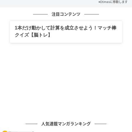
められる機能はUVカットだけでなく「いかに涼しく移
※Dtimesに移動します
動できるか」という遮熱性へと広がっています。
注目コンテンツ
「weer Lite 遮熱日傘」はその需要に応えるべく、高遮
1本だけ動かして計算を成立させよう！マッチ棒
熱性生地を採用した晴雨兼用の折りたたみ傘として開
クイズ【脳トレ】
発されました。
遮熱性最高ランク「S65+」を証明
人気連載マンガランキング