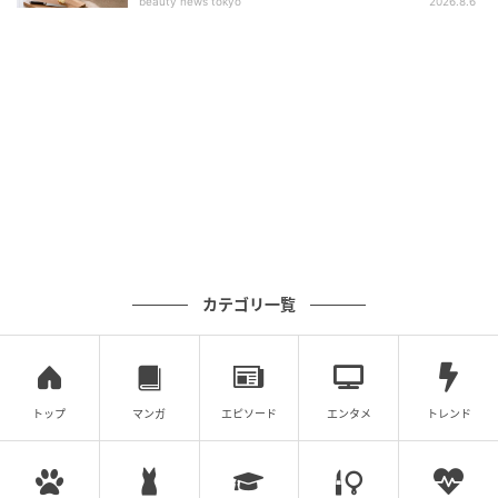
beauty news tokyo
2026.8.6
紫外線遮蔽率（UVカット率）も100％（UPF50+）で、
真夏の強い日差しから肌や目を徹底的に守ります。
遮熱・遮光・UVカットの3機能がひとつの傘に揃って
います。
急な雨にも安心「撥水度4級」の晴雨兼用仕様
カテゴリ一覧
「撥水度試験4級」をクリアした優れた水弾き性能があ
り、夏の変わりやすい天気にも1本で対応できる晴雨兼
用仕様です。
トップ
マンガ
エピソード
エンタメ
トレンド
骨組みは丈夫な6本骨構造で、急な雨や風にも強く設計
されています。