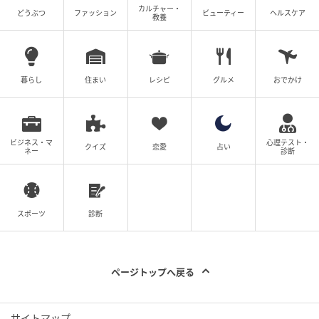
カルチャー・
どうぶつ
ファッション
ビューティー
ヘルスケア
教養
日差しが強い日も突然の雨も、これ1本で乗り越えられ
ます。
暮らし
住まい
レシピ
グルメ
おでかけ
全3色のカラーバリエーション
ビジネス・マ
心理テスト・
クイズ
恋愛
占い
ネー
診断
スポーツ
診断
ページトップへ戻る
サイトマップ