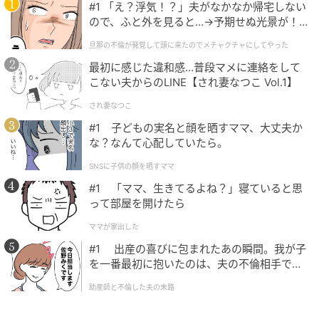
#1 「え？浮気！？」夫がなかなか帰宅しない
ので、ふと外を見ると…→予期せぬ光景が！
｜旦那の不倫が発覚して頭に来たのでメチャ
旦那の不倫が発覚して頭に来たのでメチャクチャにしてやった
クチャにしてやった
最初に感じた違和感…普段マメに連絡をして
こない夫からのLINE【され妻なつこ Vol.1】
「weer Lite 遮熱日傘」が採用する高遮熱性生地は、国
され妻なつこ
内の検査機関による試験において遮熱性最高ランク
#1 子どもの実名と顔を晒すママ、大丈夫か
「S65+」を達成しています。
な？なんて心配していたら。
光を照射して30分経過後、遮るものがない状態（ブラ
SNSに子供の顔を晒すママ
ンク）と比較した表面温度差は最大20℃という結果が
#1 「ママ、生きてるよね？」寝ていると思
実証されており、ジリジリとした真夏の熱線を傘1本で
って部屋を開けたら
強力にシャットアウトできます。
ママが家出した
#1 出産の喜びに包まれたあの瞬間。我が子
真夏の炎天下でも木陰の中にいるような涼しさを体感
を一番最初に抱いたのは、夫の不倫相手でし
できるのが、この遮熱性能の実力です。
た。
助産師と不倫した夫の末路