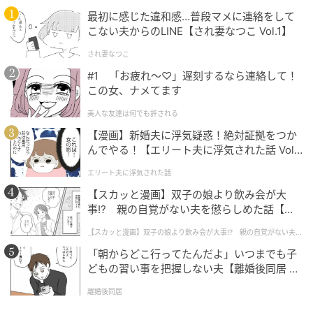
最初に感じた違和感…普段マメに連絡をして
こない夫からのLINE【され妻なつこ Vol.1】
され妻なつこ
#1 「お疲れ〜♡」遅刻するなら連絡して！
この女、ナメてます
美人な友達は何でも許される
【漫画】新婚夫に浮気疑惑！絶対証拠をつか
んでやる！【エリート夫に浮気された話 Vol.
1】
エリート夫に浮気された話
【スカッと漫画】双子の娘より飲み会が大
事!? 親の自覚がない夫を懲らしめた話【第1
BikeJIN WEB
話】
【スカッと漫画】双子の娘より飲み会が大事!? 親の自覚がない夫を
懲らしめた話
25年は、35歳のアレイシ・エスパルガロ（写真右）が
「朝からどこ行ってたんだよ」いつまでも子
現役を引退してホンダのテストライダーに。一方で20
どもの習い事を把握しない夫【離婚後同居 Vo
歳のペドロ・アコスタ（写真左）がKTMファクトリー
l.1】
離婚後同居
に加入するなど、世代交代も進む