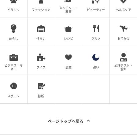
カルチャー・
どうぶつ
ファッション
ビューティー
ヘルスケア
教養
BikeJIN WEB
歴史ある真夏の祭典
暮らし
住まい
レシピ
グルメ
おでかけ
世界耐久選手権の1戦として開催され、コロナ禍の2年
連続中止を除いて78年から毎年続く。市販車ベースの
1000㏄マシンで2 ～ 3名の選手が交替で走り、8時間で
の周回数を競う。25年の決勝は8/3（日）。観戦にも
ビジネス・マ
心理テスト・
クイズ
恋愛
占い
ネー
診断
厳しい猛暑だが、日本のバイク乗りにとっては伝統的
奇祭のようなものなので、一度は体験を!!
スポーツ
診断
ページトップへ戻る