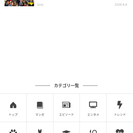
求
https://www.mr-motegi.jp/
Qoly
2026.8.8
【配信・放送】
Hulu、日テレジータス、オンデマンド、日本テレビ、
BS日テレ、日テレジータス
SUZUKA 8時間 耐久レース
カテゴリ一覧
トップ
マンガ
エピソード
エンタメ
トレンド