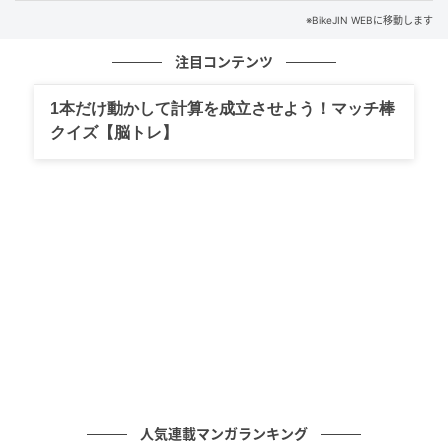
※BikeJIN WEBに移動します
注目コンテンツ
1本だけ動かして計算を成立させよう！マッチ棒
クイズ【脳トレ】
BikeJIN WEB
かつて圧倒的な強さを誇った日本メーカーは、コロナ
禍を境に突如の低迷。来季、ホンダの中上貴晶（写真
上）はテストライダーとして開発に取り組む
人気連載マンガランキング