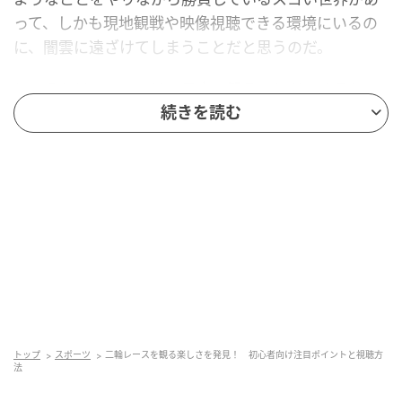
って、しかも現地観戦や映像視聴できる環境にいるの
に、闇雲に遠ざけてしまうことだと思うのだ。
というわけでここでは、日本で観ることができるレー
スや競技の一部を、初めてでも楽しめるような超基本
続きを読む
情報や注目ポイントとともに紹介する。動画配信やTV
放送には、一部無料で視聴可能なものも……。新たなバ
イクエンタメ、一緒に楽しんでみない？
FIM MotoGPの日本ラウンド
トップ
スポーツ
二輪レースを観る楽しさを発見！ 初心者向け注目ポイントと視聴方
法