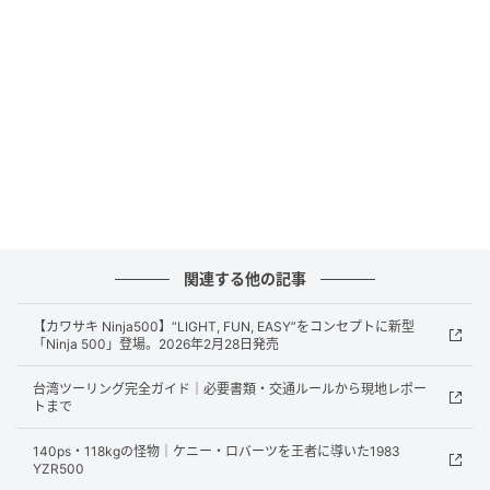
BikeJIN WEB
世界最高峰を決める
ロードレース世界選手権の最高峰がMotoGPクラスで、
選手権も「MotoGP」と呼ばれることが多い。年間20
関連する他の記事
戦以上で競われ、日本GPも開催。来季は小椋藍がアプ
【カワサキ Ninja500】“LIGHT, FUN, EASY”をコンセプトに新型
リリア機で最高峰に昇格するので、ぜひ現地で応援し
「Ninja 500」登場。2026年2月28日発売
たい。ちなみにホルヘ・マルティン（24覇者）、フラ
台湾ツーリング完全ガイド｜必要書類・交通ルールから現地レポー
ンチェスコ・バニャイヤ（22、23王者）、マルク・マ
トまで
ルケス（6度の王座）が3強。速さを求めてテールカウ
140ps・118kgの怪物｜ケニー・ロバーツを王者に導いた1983
ルに恐竜のような背びれまで生やしたマシンの姿は異
YZR500
様で、これも見どころ!?