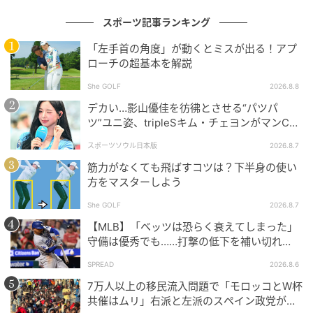
スポーツ記事ランキング
「左手首の角度」が動くとミスが出る！アプ
ローチの超基本を解説
She GOLF
2026.8.8
デカい…影山優佳を彷彿とさせる“パツパ
ツ”ユニ姿、tripleSキム・チェヨンがマンC対
Kリーグ選抜に登場
スポーツソウル日本版
2026.8.7
筋力がなくても飛ばすコツは？下半身の使い
方をマスターしよう
She GOLF
2026.8.7
BikeJIN WEB
【MLB】「ベッツは恐らく衰えてしまった」
守備は優秀でも……打撃の低下を補い切れ
【会場】
ず 地元メディアが議論「未来の遊撃手を探
モビリティ―リゾートもてぎ
SPREAD
2026.8.6
し始めるべき」
栃木県芳賀郡茂木町桧山120-1
7万人以上の移民流入問題で「モロッコとW杯
共催はムリ」右派と左派のスペイン政党が要
TEL0285-64-0001