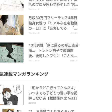
活のプロが思わず絶句した“言い
分”
TRILL ニュース
2026.8.5
月収30万円フリーランス4年目
独身女性の『リアルな在宅勤務
の一日』に「充実してる」「応
援しています」
TRILL ニュース
2026.8.5
40代男性「家に帰るのが正直苦
痛…」トントン拍子で成婚直
後、後悔したワケに「こんなは
ずじゃなかった」
TRILL ニュース
2026.7.28
気連載マンガランキング
「朝からどこ行ってたんだよ」
いつまでも子どもの習い事を把
握しない夫【離婚後同居 Vol.1】
離婚後同居
#1 お義姉さんたちくるって、