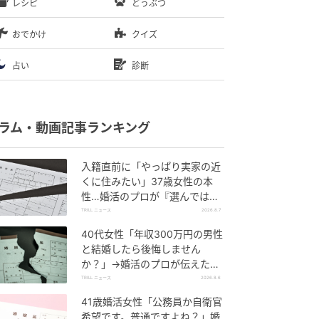
レシピ
どうぶつ
おでかけ
クイズ
占い
診断
ラム・動画記事ランキング
入籍直前に「やっぱり実家の近
くに住みたい」37歳女性の本
性…婚活のプロが『選んではい
けない』と語る相手の特徴は？
TRILL ニュース
2026.8.7
40代女性「年収300万円の男性
と結婚したら後悔しません
か？」→婚活のプロが伝えた正
論
TRILL ニュース
2026.8.6
41歳婚活女性「公務員か自衛官
希望です。普通ですよね？」婚