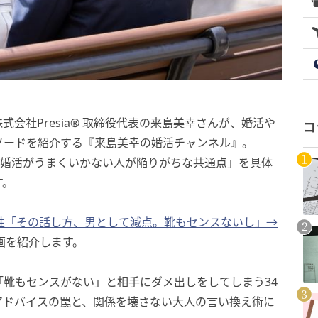
株式会社Presia® 取締役代表の来島美幸さんが、婚活や
コ
ソードを紹介する『来島美幸の婚活チャンネル』。
「婚活がうまくいかない人が陥りがちな共通点」を具体
す。
ん女性「その話し方、男として減点。靴もセンスないし」→
画を紹介します。
靴もセンスがない」と相手にダメ出しをしてしまう34
アドバイスの罠と、関係を壊さない大人の言い換え術に