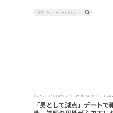
トップ
「男として減点」デートで靴や話し方にダメ出しする34歳女
「男として減点」デートで