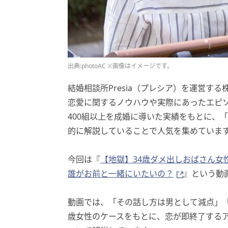
出典:photoAC ※画像はイメージです。
結婚相談所Presia（プレシア）を運営する
恋愛に関するノウハウや実際にあったエピ
400組以上を成婚に導いた実績をもとに、
的に解説していることで人気を集めていま
今回は『
【地獄】34歳ダメ出しおばさ
誰がお前と一緒にいたいの？
』という動
動画では、「その話し方は男として減点」「
歳女性のケースをもとに、恋が即終了する