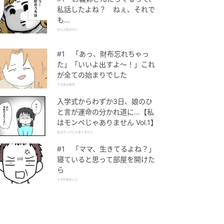
私話したよね？ ねぇ、それで
も…
ぜんぶ私のせい
#1 「あっ、財布忘れちゃっ
た」「いいよ出すよ〜！」これ
が全ての始まりでした
ママ友の財布
入学式からわずか3日、娘のひ
と言が運命の分かれ道に…【私
はモンペじゃありません Vol.1】
私はモンペじゃありません
#1 「ママ、生きてるよね？」
寝ていると思って部屋を開けた
ら
ママが家出した