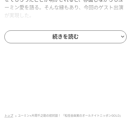
ーミン愛を語る。そんな縁もあり、今回のゲスト出演
が実現した。
2011年、千之助が11歳のときに、夢だったという祖父
続きを読む
で人間国宝の十五代目片岡仁左衛門と戦後初の祖父・
孫での「連獅子」を演じたが、「この時から祖父がめ
ちゃめちゃ怖くなった」という。「いくら子役の仔獅
子という役だとしても、これをやるということは歌舞
伎役者としての覚悟が必要で、それまでは、もちろん
厳しくもあったんですが、なんかどっかしらで、やっ
ぱり“優しいおじいちゃん”っていうのが残ってたのが、
ほぼほぼなくなり…。いわゆる歌舞伎の先輩と後輩の
関係性みたいな感じだったので、最初は稽古で『この
人は誰だろう？』と押しつぶされそうになりました」
と振り返る。
トップ
ユーミン×片岡千之助の初対談！ 『松任谷由実のオールナイトニッポンGOLD』
2017年にはペニンシュラ・パリにて歌舞伎舞踊を披