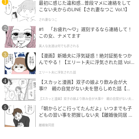
■番組X：@yuming_anng
最初に感じた違和感…普段マメに連絡をして
こない夫からのLINE【され妻なつこ Vol.1】
■番組ハッシュタグ #ユーミンANNG
◆この番組は、radikoのタイムフリー機能で、放送1週
され妻なつこ
間後まで聴くことができる。
#1 「お疲れ〜♡」遅刻するなら連絡して！
⇒
https://radiko.jp/share/?
この女、ナメてます
sid=LFR&t=20260626220000
美人な友達は何でも許される
【漫画】新婚夫に浮気疑惑！絶対証拠をつか
元記事で読む
んでやる！【エリート夫に浮気された話 Vol.
1】
エリート夫に浮気された話
次の記事
【スカッと漫画】双子の娘より飲み会が大
中村美律子も驚いた！“太いきゅうり”が絶品
事!? 親の自覚がない夫を懲らしめた話【第1
の極上「太巻き寿司」に大ハマリ！
話】
【スカッと漫画】双子の娘より飲み会が大事!? 親の自覚がない夫を
懲らしめた話
「朝からどこ行ってたんだよ」いつまでも子
の記事をもっとみる
どもの習い事を把握しない夫【離婚後同居 Vo
l.1】
離婚後同居