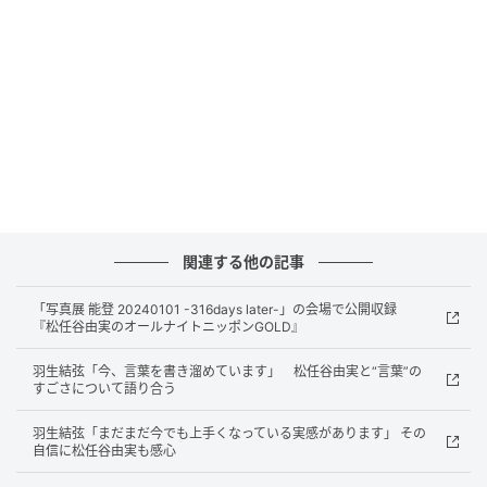
露。「フランスの方々は歌舞伎だったり、日本文化に
興味のある方が多いので、本当にすごく温かい反応で
したし、最後に、トークで『いつか絶対オペラ座での
舞台に立ちたい』と言ったら応援をいただけて…」と
思い出を語る。
2023年には歌舞伎をいったん休業した千之助。休業し
た理由や休業中に印象に残った歌舞伎以外の仕事、祖
父もかつて主演した舞台「ハムレット」に主演した際
関連する他の記事
の役作り、歌舞伎の“血”について、そして今後の夢など
ユーミンの質問にひとつひとつ丁寧に答えていく。さ
「写真展 能登 20240101 -316days later-」の会場で公開収録
『松任谷由実のオールナイトニッポンGOLD』
らに千之助が選ぶユーミンソングもオンエアする。
羽生結弦「今、言葉を書き溜めています」 松任谷由実と“言葉”の
片岡千之助をゲストに迎える『松任谷由実のオールナ
すごさについて語り合う
イトニッポンGOLD』は6月26日（金）22時から放
羽生結弦「まだまだ今でも上手くなっている実感があります」 その
送。
自信に松任谷由実も感心