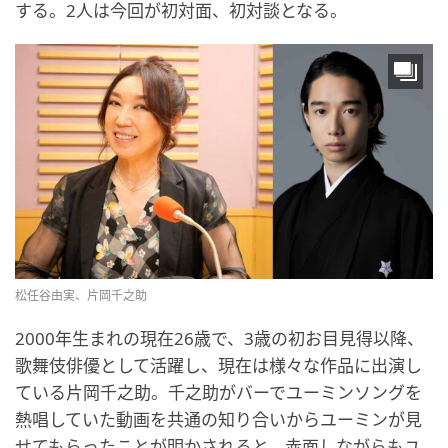
する。2人は今回が初対面、初対談となる。
松任谷由実、片岡千之助
2000年生まれの現在26歳で、3歳の初お目見得以降、
歌舞伎俳優として活躍し、現在は様々な作品に出演し
ている片岡千之助。千之助がバーでユーミンソングを
熱唱していた動画を共通の知り合いからユーミンが見
せてもらったことが明かされると、赤面しながらもユ