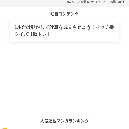
※ニッポン放送 NEWS ONLINEに移動します
注目コンテンツ
1本だけ動かして計算を成立させよう！マッチ棒
クイズ【脳トレ】
【番組概要】
■番組タイトル『松任谷由実のオールナイトニッポン
GOLD』
■放送日時：2026年6月26日（金） 22時～24時
■パーソナリティ：松任谷由実
■ゲスト：片岡千之助
人気連載マンガランキング
■メールアドレス：yuming@allnightnippon.com