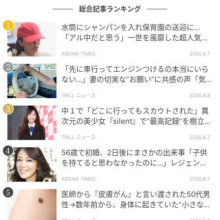
総合記事ランキング
水筒にシャンパンを入れ保育園の送迎に…
「アル中だと思う」一世を風靡した超人気タ
レント、酒漬けだった日々を告白
ABEMA TIMES
2026.8.7
「先に車行ってエンジンつけるの本当にいら
ない…」妻の切実な“お願い”に共感の声「気
づかないんですよね…」
TRILL ニュース
2026.8.8
中１で「どこに行ってもスカウトされた」異
次元の美少女『silent』で“最高記録”を樹立し
た「反則級」の【トップ女優】
TRILL ニュース
2026.8.7
56歳で初婚、2日後にまさかの出来事「子供
を持てると思わなかったのに…」レジェンド
美魔女が当時の心境を告白
ABEMA TIMES
2026.8.7
医師から『皮膚がん』と言い渡された50代男
性→数年前から、身体に起きていた“小さな異
変”に「あのとき受診していれば…」