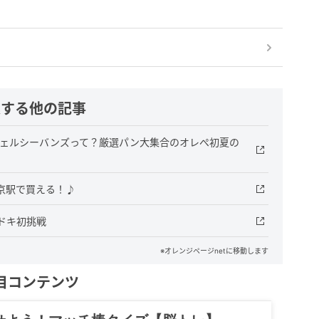
連する他の記事
チェルシーバンズって？厳選パン大集合のオレぺ初夏の
京駅で買える！♪
ドキ初挑戦
※オレンジページnetに移動します
目コンテンツ