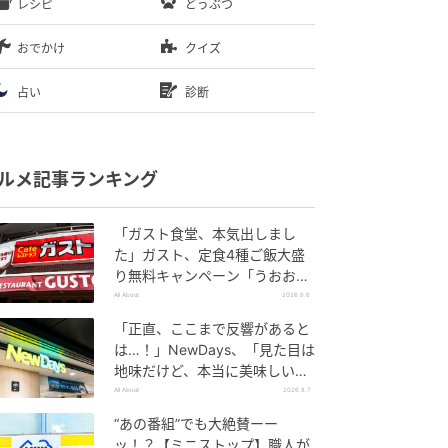
レシピ
どうぶつ
おでかけ
クイズ
占い
診断
ルメ記事ランキング
「ガスト食堂、本気出しまし
た」ガスト、定食4種ご飯大盛
り無料キャンペーン「うおおお
おおうまそう」
All About
2026.8.6
「正直、ここまで反響があると
は…！」NewDays、「見た目は
地味だけど、本当に美味しい」
話題の弁当が再登場
All About
2026.8.7
“あの番組”でも大絶賛ーー
ッ！？【ミニストップ】職人が