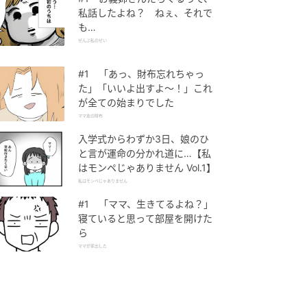
私話したよね？ ねぇ、それで
も…
ぜんぶ私のせい
#1 「あっ、財布忘れちゃっ
た」「いいよ出すよ〜！」これ
が全ての始まりでした
ママ友の財布
入学式からわずか3日、娘のひ
と言が運命の分かれ道に…【私
はモンペじゃありません Vol.1】
私はモンペじゃありません
#1 「ママ、生きてるよね？」
寝ていると思って部屋を開けた
ら
ママが家出した