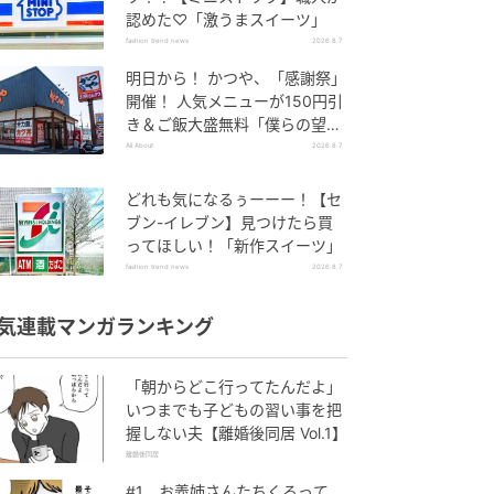
認めた♡「激うまスイーツ」
fashion trend news
2026.8.7
明日から！ かつや、「感謝祭」
開催！ 人気メニューが150円引
き＆ご飯大盛無料「僕らの望ん
だ感謝祭だ」
All About
2026.8.7
どれも気になるぅーーー！【セ
ブン-イレブン】見つけたら買
ってほしい！「新作スイーツ」
fashion trend news
2026.8.7
気連載マンガランキング
「朝からどこ行ってたんだよ」
いつまでも子どもの習い事を把
握しない夫【離婚後同居 Vol.1】
離婚後同居
#1 お義姉さんたちくるって、