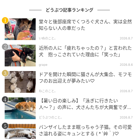
どうぶつ記事ランキング
堂々と後部座席でくつろぐ犬さん、実は全然
知らない人の車だった
いぬのこと。
2026.8.7
近所の人に「疲れちゃったの？」と言われた
犬 抱っこされていた理由に「笑った」
grape
2026.8.6
ドアを開けた瞬間に猫さんが大集合、モフモ
フのお出迎えが夢みたい♡
ねこのこと。
2026.8.7
【暑い日の楽しみ】「泳ぎに行きたい
人〜？」の声に、犬さんたちが大興奮でダッ
シュ！
どうぶつのこと。
2026.8.7
バンザイしたまま眠っちゃう子猫。その可愛
さ溢れる姿にキュンとする ( *´艸｀)♡