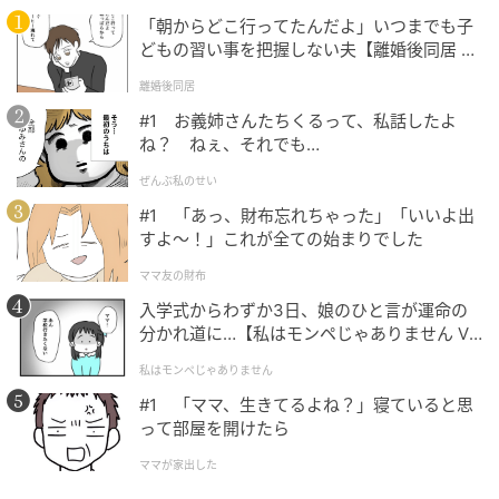
「朝からどこ行ってたんだよ」いつまでも子
どもの習い事を把握しない夫【離婚後同居 Vo
l.1】
離婚後同居
#1 お義姉さんたちくるって、私話したよ
ね？ ねぇ、それでも…
ぜんぶ私のせい
#1 「あっ、財布忘れちゃった」「いいよ出
すよ〜！」これが全ての始まりでした
ママ友の財布
入学式からわずか3日、娘のひと言が運命の
分かれ道に…【私はモンペじゃありません Vo
l.1】
私はモンペじゃありません
#1 「ママ、生きてるよね？」寝ていると思
って部屋を開けたら
ママが家出した