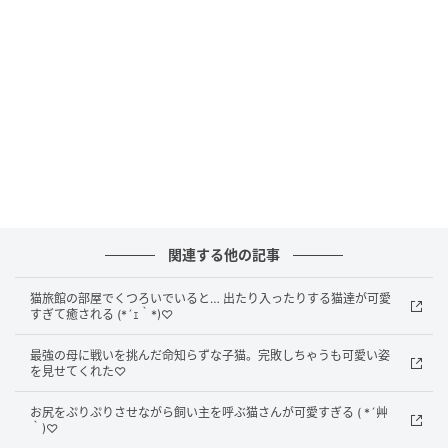
幸せそうな家族の姿に癒されますね♡
元記事で読む
関連する他の記事
次の記事
何度も穴の中にヌルッと入って、ニョキッと
猫旅館の部屋でくつろいでいると… 出たり入ったりする猫達が可愛
すぎて癒される (*´ｪ｀*)♡
出てくる茶白猫さんがとっても可愛かった♪
最強の母に戦いを挑んだ命知らずな子猫。完敗しちゃうも可愛い姿
を見せてくれた♡
の記事をもっとみる
お尻をぷりぷりさせながら飼い主を呼ぶ猫さんが可愛すぎる ( *´艸
｀)♡