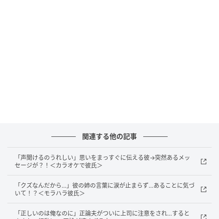
いました（苦笑）。
◇ ◇ ◇ ◇
実際に私が太ってしまったのか、サイズ調整が間違え
ていたのか真相はわかりませんが、なんとか着ること
ができてよかったですし、その後の撮影はメイクさん
やカメラマンさんをはじめ、スタッフの方が盛り上げ
てくれ、楽しく撮影に臨めました。素敵な写真もたく
さん撮影していただけました。多少のハプニングはあ
りましたが、結果として、とても思い出に残る楽しい
関連する他の記事
撮影になりました！
「声聞けるのうれしい」思いをまっすぐに伝える彼→突然あるメッ
著者：荒木友子／30代女性・結婚5年目、共働き夫婦
セージが？！＜カラオケで彼氏＞
の妻。趣味は食べることと、おいしいお店を探すこ
「クズなんだから…」彼の姉の言葉に涙が止まらず…あることに気づ
と。
いて！？＜モラハラ彼氏＞
イラスト：マメ美
「正しいのは俺なのに」正論夫がついに上司に注意をされ…すると