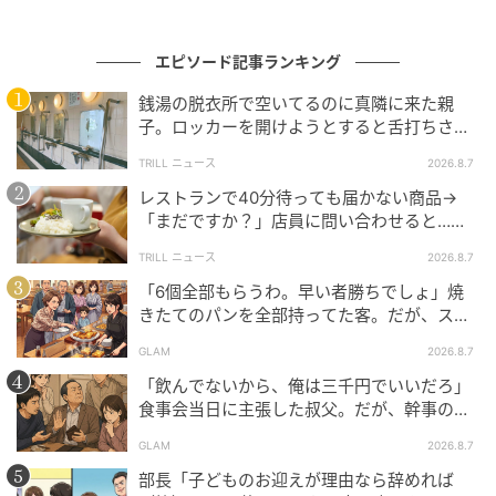
ば……」と思い返すと、今朝準備をしていた際に、結婚
指輪を傷つけたくないという思いから、顔を洗う際に
エピソード記事ランキング
外して洗面台のところに置いたことを思い出しまし
銭湯の脱衣所で空いてるのに真隣に来た親
た。そのまま着けるのを忘れてきてしまったのです。
子。ロッカーを開けようとすると舌打ちさ
れ…→直後、娘の放った“純粋な一言”に「心の
TRILL ニュース
2026.8.7
まさか指輪を忘れるなんて！と焦り、慌てて近くに住
中で拍手」
レストランで40分待っても届かない商品→
んでいてわが家の合鍵を持っていた母に連絡し、届け
「まだですか？」店員に問い合わせると…そ
てもらいました。私が指輪を忘れてしまったせいで撮
の後、“理不尽な対応”に「二度と行っていま
影のスケジュールも組み直しになり、さまざまな方に
TRILL ニュース
2026.8.7
せん」
迷惑をかけてしまいました……。
「6個全部もらうわ。早い者勝ちでしょ」焼
きたてのパンを全部持ってた客。だが、スタ
ッフの一言で状況が一変
◇ ◇ ◇ ◇
GLAM
2026.8.7
「飲んでないから、俺は三千円でいいだろ」
今回のことを通して、「せっかくの指輪が傷ついたら
食事会当日に主張した叔父。だが、幹事のい
嫌」と思っていましたが、「結婚指輪は、着けていれ
とこが告げた一言とは
GLAM
2026.8.7
ばいつか傷つくもの！ 何があっても外さない！ どうし
部長「子どものお迎えが理由なら辞めれば
ても外すなら必ずリングピローに入れる！」と心に強