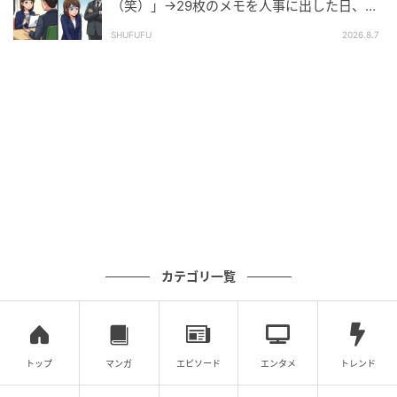
（笑）」→29枚のメモを人事に出した日、部
く決めました。妊娠中はむくみで外れなくなると嫌だ
長の顔が青ざめたワケ
ったので外していましたが、リングピローに入れ、し
SHUFUFU
2026.8.7
っかりと保管してちゃんとあるか毎日確認していまし
た（笑）。
著者：かなやん／30代女性・結婚5年目の女の子のマ
マです。趣味はハンドメイド、読書、料理です。得意
料理はオムライスです。
イラスト：もふたむ
万全に準備をして臨んだつもりでも、予想外のトラブ
ルは起こってしまうものですよね。おふたりともその
カテゴリ一覧
瞬間はヒヤッとしたかと思いますが、スタッフさんの
温かいフォローやご家族の協力もあり、最終的には素
敵なお写真と楽しい思い出が残って本当によかったと
感じました。
トップ
マンガ
エピソード
エンタメ
トレンド