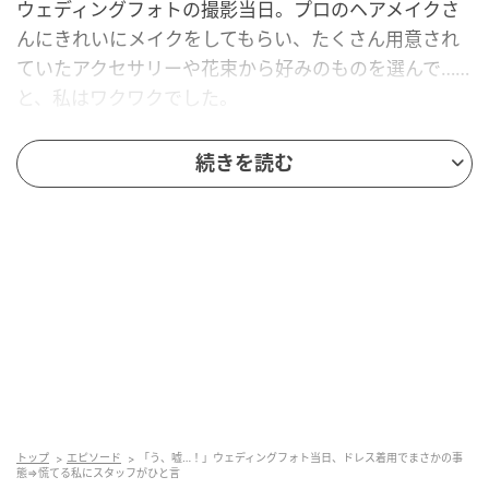
ウェディングフォトの撮影当日。プロのヘアメイクさ
んにきれいにメイクをしてもらい、たくさん用意され
ていたアクセサリーや花束から好みのものを選んで……
と、私はワクワクでした。
そして、いざドレスを着ようとしたときです。なん
続きを読む
と……ドレスのファスナーがしまらず、ドレスを着るの
に大苦戦！ スタッフの方が一生懸命、着せようと頑張
ってくれたものの、どうあがいてもファスナーはしま
りませんでした……。最終的にドレスを調整してもらう
こととなり、なんとか着ることができました。
試着の際は難なく着られたので、まさか当日に着られ
ないとは思っていませんでした。2週間で……太ったっ
てこと！？とショックを受けていると、スタッフの方
が「こちらがドレスの調整をする際に、サイズを間違
トップ
エピソード
「う、嘘…！」ウェディングフォト当日、ドレス着用でまさかの事
えてしまったんだと思います」とフォローしてくださ
態⇒慌てる私にスタッフがひと言