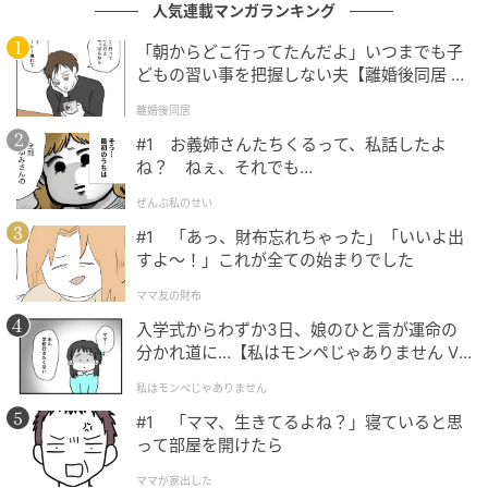
人気連載マンガランキング
ベビーカレンダー
「朝からどこ行ってたんだよ」いつまでも子
どもの習い事を把握しない夫【離婚後同居 Vo
ウェディングフォトの撮影が始まってビックリ
l.1】
離婚後同居
#1 お義姉さんたちくるって、私話したよ
撮影会場に到着後、私と夫は和装に着替え、スタッフ
ね？ ねぇ、それでも…
の方々と、どんな構図で撮影するか、どういったアイ
テムを使うかの確認をしながら楽しく過ごしていまし
ぜんぶ私のせい
た。そしてすべての準備が整い、まずは夫のソロショ
#1 「あっ、財布忘れちゃった」「いいよ出
すよ〜！」これが全ての始まりでした
ットから撮影が始まりました。
ママ友の財布
そして、ついに私の番！となったときのことです。ヨ
入学式からわずか3日、娘のひと言が運命の
リで私の手元の結婚指輪を撮影しようということで左
分かれ道に…【私はモンペじゃありません Vo
手を差し出すと……「あれ、結婚指輪がない！」。
l.1】
私はモンペじゃありません
#1 「ママ、生きてるよね？」寝ていると思
そこにいた全員が驚いてしまいました。私も周囲も、
って部屋を開けたら
指輪をしていないことに一切気づかずここまで進めて
ママが家出した
いたのです。そして自分の左手を見て、「そういえ