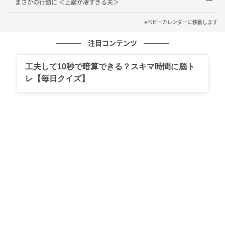
まさかの行動に ＜正論が凄すぎる夫＞
続いてのお話は、ウェディングフォトで「あるもの」
がないことに気が付いて……？
※ベビーカレンダーに移動します
注目コンテンツ
「え、ない！」左手薬指にあるはずの結婚指
輪が！？ウェディングフォト撮影直前。指輪
工夫して10秒で暗算できる？スキマ時間に脳ト
はどこ！？
レ【毎日クイズ】