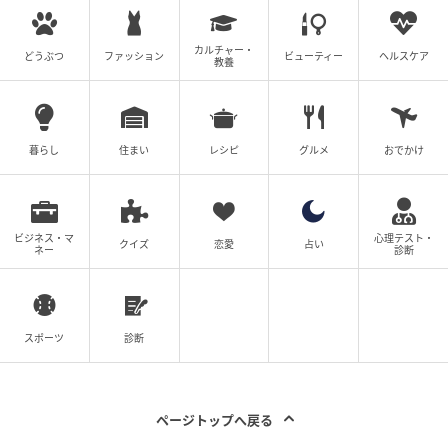
一生に一度の記念撮影は、緊張や慌ただしさから思わ
ぬうっかりミスをしてしまうこともあるので、私も自
カルチャー・
分が撮影に臨むときには、当日の持ち物リストを作っ
どうぶつ
ファッション
ビューティー
ヘルスケア
教養
て出発前に必ず指差し確認を徹底したいと思います！
※ベビーカレンダーが独自に実施したアンケートで集
暮らし
住まい
レシピ
グルメ
おでかけ
めた読者様の体験談をもとに記事化しています
ムーンカレンダー編集室では、女性の体を知って、毎
月をもっとラクに快適に、女性の一生をサポートする
ビジネス・マ
心理テスト・
クイズ
恋愛
占い
ネー
診断
記事を配信しています。すべての女性の毎日がもっと
ラクに楽しくなりますように！
ベビーカレンダー編集部／ムーンカレンダー編集室
スポーツ
診断
元記事で読む
ページトップへ戻る
クリエイター情報