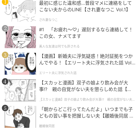
最初に感じた違和感…普段マメに連絡をして
こない夫からのLINE【され妻なつこ Vol.1】
『Kit』で扱っている作家の多くは、その経歴や活動が
され妻なつこ
非常にユニークで、紆余曲折を持った人が多い。表現
#1 「お疲れ〜♡」遅刻するなら連絡して！
のあり方や人生と真正面から向き合い、格闘し、それ
この女、ナメてます
でもいかんともしがたい思いを抱えたところから生ま
れてくる、何かのパーツや断片のようなものたちが、
美人な友達は何でも許される
独特な陳列で小気味よく並べられている。意図的な表
【漫画】新婚夫に浮気疑惑！絶対証拠をつか
んでやる！【エリート夫に浮気された話 Vol.
現の少し手前にある部分、あるいは混線して言語化で
1】
きない部分を、椹木さんは大切にしているのではない
エリート夫に浮気された話
だろうか。彼女自身もまた非常に興味深い経歴の持ち
【スカッと漫画】双子の娘より飲み会が大
主で、その頭の中を覗かせてもらうと、より一層この
事!? 親の自覚がない夫を懲らしめた話【第1
話】
店のことや、到底真似できない個性的な仕事の仕方に
【スカッと漫画】双子の娘より飲み会が大事!? 親の自覚がない夫を
懲らしめた話
驚かされるし、妙に納得する。
「朝からどこ行ってたんだよ」いつまでも子
どもの習い事を把握しない夫【離婚後同居 Vo
l.1】
離婚後同居