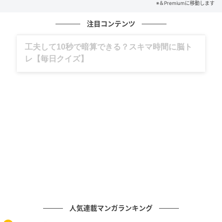
※＆Premiumに移動します
注目コンテンツ
出典
andpremium.jp
グルメ、ギャグ、子育て、旅行記……全部、読
家主の椹木（さわらぎ）知佳子さんは、京都で『Kit』
めます。
という店を十数年営んでいる。私が椹木さんに出会っ
たのは、今から6、7年前のことだ。京都に行くと、仕
事終わりに必ず立ち寄り、その日に得たお金をすべて
そこで使って帰るようなことをしていた。『Kit』に
は、いわゆる器ギャラリーやライフスタイルショップ
にはない独特の雰囲気と、言葉に言い表せない物たち
が並んでいて、いつも隅から隅まで目を皿にして見て
きた。そうして何年か経ち、徐々に会話の機会が増
え、東京でも会うようになったのはここ数年のこと
だ。だんだんとわかってきたことは、椹木さんは完成
された美しい物を、それほど求めていないということ
人気連載マンガランキング
だった。