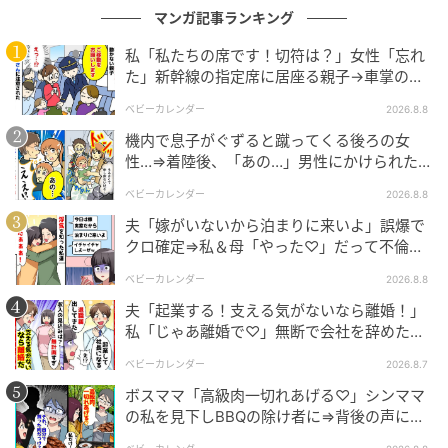
マンガ記事ランキング
私「私たちの席です！切符は？」女性「忘れ
た」新幹線の指定席に居座る親子→車掌の注
意に移動…直後、ゾッとする発言
ベビーカレンダー
2026.8.8
機内で息子がぐずると蹴ってくる後ろの女
性…⇒着陸後、「あの…」男性にかけられた驚
きの言葉とは
ベビーカレンダー
2026.8.8
夫「嫁がいないから泊まりに来いよ」誤爆で
クロ確定⇒私＆母「やった♡」だって不倫相
手の正体は！
ベビーカレンダー
2026.8.8
夫「起業する！支える気がないなら離婚！」
私「じゃあ離婚で♡」無断で会社を辞めた元
夫、お先真っ暗！
ベビーカレンダー
2026.8.7
ボスママ「高級肉一切れあげる♡」シンママ
の私を見下しBBQの除け者に⇒背後の声に突
然青ざめたワケ