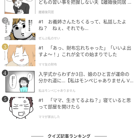
どもの習い事を把握しない夫【離婚後同居 Vo
l.1】
離婚後同居
#1 お義姉さんたちくるって、私話したよ
ね？ ねぇ、それでも…
ぜんぶ私のせい
#1 「あっ、財布忘れちゃった」「いいよ出
すよ〜！」これが全ての始まりでした
ママ友の財布
入学式からわずか3日、娘のひと言が運命の
分かれ道に…【私はモンペじゃありません Vo
l.1】
私はモンペじゃありません
#1 「ママ、生きてるよね？」寝ていると思
って部屋を開けたら
ママが家出した
クイズ記事ランキング