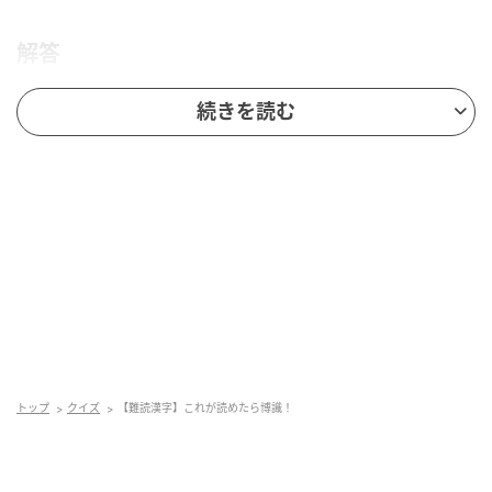
解答
続きを読む
脳トレ日和
トップ
クイズ
【難読漢字】これが読めたら博識！
勅使河原（てしがわら）は、日本の伝統的な苗字の一
つです。「勅使」は天皇の使者を意味する言葉で、
「河原」は川沿いの土地を指します。この苗字は全国