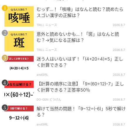
むっず…！「咳唾」はなんと読む？読めたら
スゴい漢字の正解は？
TRILL ニュース
2026.8.7
意外と読めないかも…！「斑」はなんと読
む？→気になる正解は？
TRILL ニュース
2026.8.7
迷う人はいないはず！「(4+20÷4)×5」正し
く計算できる？
andGIRL
2026.8.7
【計算の順序に注意】「9×(60÷12)-7」正し
く計算できる？正答率50％
DO-GEN どうげん
2026.8.7
解けて当然の問題！「9−12÷(-6)」5秒で解け
る？
andGIRL
2026.8.7