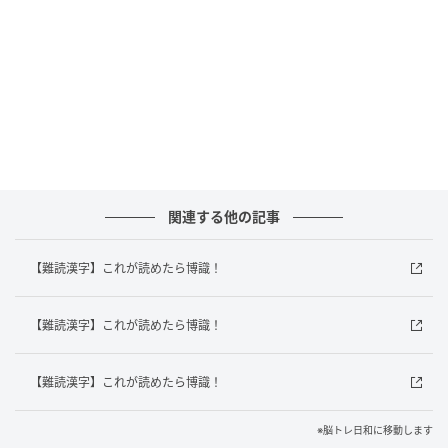
でも珍しく、特に関西地方に分布が見られます。勅使
河原という名前は、歴史的背景を持つ古い苗字であ
り、日本の文化や地理に関心のある人なら知っていて
損はない名前です。現代でも著名な芸術家や文化人の
中にこの苗字を持つ人物がいることで知られていま
す。
日本の苗字には、このような読みにくい難読名が数多
関連する他の記事
く存在します。次回のクイズでも、あなたの知識を試
してみてください。
【難読漢字】これが読めたら博識！
※複数の正解を持つ場合もございます。あくまでも一
例のご紹介に留まることを、ご了承ください。
【難読漢字】これが読めたら博識！
元記事で読む
【難読漢字】これが読めたら博識！
次の記事
※脳トレ日和に移動します