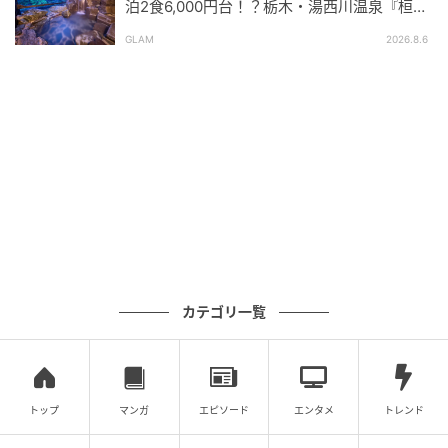
泊2食6,000円台！？栃木・湯西川温泉『桓武
平氏ゆかりの宿 揚羽』で叶う秘境ステイ
GLAM
2026.8.6
カテゴリ一覧
SWEETWEB.JP
トップ
マンガ
エピソード
エンタメ
トレンド
そしてやって来ました、メインホール♡ どこにいても