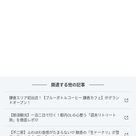
最大天井高8m、約1,500㎡…広大な展示エリ
アをチェック♡
さて「RÊVE DES LUMIÈRES」の大きな魅力は、なんと
いっても圧倒的なスケール感！展示エリアは、最大天
井高8m・約1,500㎡におよぶほど。加えて会場内に
は、106台の高精細プロジェクターと63台のスピーカ
ーまで設置されているんです。空間全体に広がる壮大
な映像×立体的に響き渡る音響の融合に酔いしれて……
♡ まるでアートの中に入り込んだかのような、全身を
包み込む臨場感にご注目！早速、施設を構成するエリ
関連する他の記事
アを見ていきましょう。
鎌倉エリア初出店！【ブルーボトルコーヒー 鎌倉カフェ】がグラン
ドオープン！
①ロビー
【那須観光】一泊二日で行く！都内OLの心整う「週末リトリート
旅」を徹底レポ♡
【不二家】ふわほわ食感がたまらない♡ 魅惑の「生ドーナツ」が登