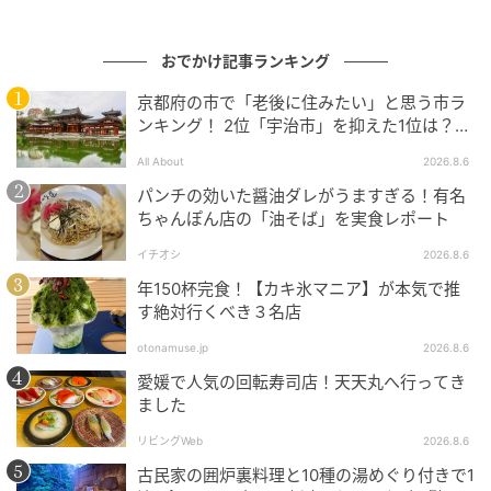
おでかけ記事ランキング
京都府の市で「老後に住みたい」と思う市ラ
ンキング！ 2位「宇治市」を抑えた1位は？
【2026年調査】
All About
2026.8.6
SWEETWEB.JP
パンチの効いた醤油ダレがうますぎる！有名
ちゃんぽん店の「油そば」を実食レポート
ロビーを抜けた先にあるこちらのエリアでは、メイン
ホールで上映されている作品の背景やアーティストの
イチオシ
2026.8.6
人生を、テキストやムービーで知ることができます。
年150杯完食！【カキ氷マニア】が本気で推
す絶対行くべき３名店
これから始まる没入体験への期待感がUPすること間違
いなし！
otonamuse.jp
2026.8.6
愛媛で人気の回転寿司店！天天丸へ行ってき
ました
③メインホール
リビングWeb
2026.8.6
古民家の囲炉裏料理と10種の湯めぐり付きで1