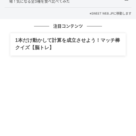
場！気になる全3種を食べ比べてみた
※SWEET WEB.JPに移動します
注目コンテンツ
1本だけ動かして計算を成立させよう！マッチ棒
クイズ【脳トレ】
SWEETWEB.JP
ロビーだからと侮るのは×。展示エリアに足を踏み入れ
る前から、幻想的な演出は既に始まっているんです！