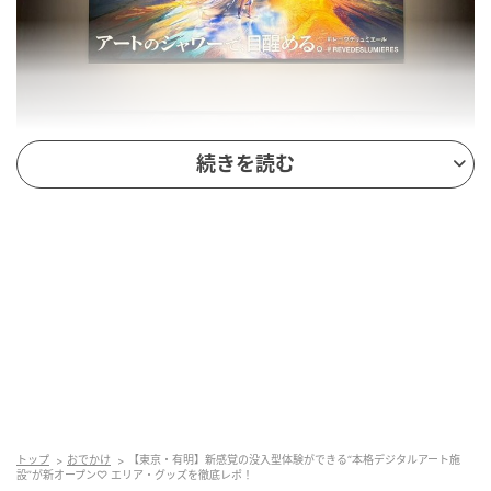
続きを読む
SWEETWEB.JP
改めて今回ご紹介するのは、6月12日（金）より東京
ドリームパークにオープンした、フランス発の没入型
デジタルアート施設「RÊVE DES LUMIÈRES」。ここで
は、光×音の最新デジタル技術が駆使された本格アート
を、五感で味わうことができるそう。“アートのシャワ
ーで、目醒める。”というコンセプトに相応しい、新感
覚の芸術体験を、写真とともにお届けしていきます！
トップ
おでかけ
【東京・有明】新感覚の没入型体験ができる“本格デジタルアート施
設”が新オープン♡ エリア・グッズを徹底レポ！