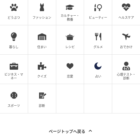
最高品質の映像や音響を浴びることができるのが、こ
のエリアの醍醐味！ソファ席でのんびり作品を鑑賞す
カルチャー・
どうぶつ
ファッション
ビューティー
ヘルスケア
教養
るもよし、歩き回って作品内に入り込むもよし。様々
な視点で芸術を味わえるなんて贅沢すぎます……♡
暮らし
住まい
レシピ
グルメ
おでかけ
ビジネス・マ
心理テスト・
クイズ
恋愛
占い
ネー
診断
スポーツ
診断
ページトップへ戻る