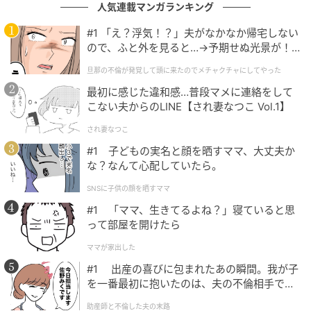
人気連載マンガランキング
プロジェクションによって演出された幻想的な道しる
#1 「え？浮気！？」夫がなかなか帰宅しない
べが、私たちを「光の夢」の世界へ連れていく……♡
ので、ふと外を見ると…→予期せぬ光景が！
非日常的な世界観にワクワクしてしまいました！
｜旦那の不倫が発覚して頭に来たのでメチャ
旦那の不倫が発覚して頭に来たのでメチャクチャにしてやった
クチャにしてやった
最初に感じた違和感…普段マメに連絡をして
②イントロダクション
こない夫からのLINE【され妻なつこ Vol.1】
され妻なつこ
#1 子どもの実名と顔を晒すママ、大丈夫か
な？なんて心配していたら。
SNSに子供の顔を晒すママ
#1 「ママ、生きてるよね？」寝ていると思
って部屋を開けたら
ママが家出した
#1 出産の喜びに包まれたあの瞬間。我が子
を一番最初に抱いたのは、夫の不倫相手でし
た。
助産師と不倫した夫の末路