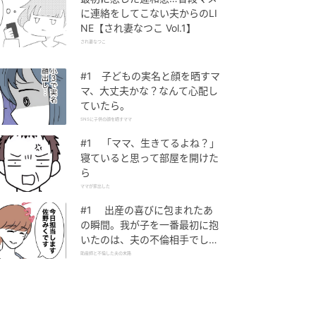
に連絡をしてこない夫からのLI
NE【され妻なつこ Vol.1】
され妻なつこ
#1 子どもの実名と顔を晒すマ
マ、大丈夫かな？なんて心配し
ていたら。
SNSに子供の顔を晒すママ
#1 「ママ、生きてるよね？」
寝ていると思って部屋を開けた
ら
ママが家出した
#1 出産の喜びに包まれたあ
の瞬間。我が子を一番最初に抱
いたのは、夫の不倫相手でし
た。
助産師と不倫した夫の末路