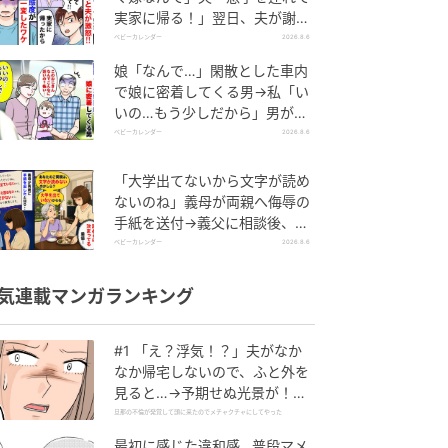
実家に帰る！」翌日、夫が謝罪
してきたワケ
ベビーカレンダー
2026.8.6
娘「なんで…」閑散とした車内
で娘に密着してくる男→私「い
いの…もう少しだから」男が血
相を変え逃げたワケ
ベビーカレンダー
2026.8.6
「大学出てないから文字が読め
ないのね」義母が両親へ侮辱の
手紙を送付→義父に相談後、訪
れた末路とは
ベビーカレンダー
2026.8.6
気連載マンガランキング
#1 「え？浮気！？」夫がなか
なか帰宅しないので、ふと外を
見ると…→予期せぬ光景が！｜
旦那の不倫が発覚して頭に来た
旦那の不倫が発覚して頭に来たのでメチャクチャにしてやった
のでメチャクチャにしてやった
最初に感じた違和感…普段マメ