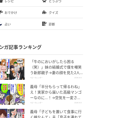
レシピ
どうぶつ
おでかけ
クイズ
占い
診断
ンガ記事ランキング
「牛のにおいがしたら困る
（笑）」妹の結婚式で僕を嘲笑
う新郎親子→妻の顔を見た2人
が絶句したワケ
ベビーカレンダー
2026.8.6
義母「半分もらって帰るわね」
え！実家から届いた高級マンゴ
ーなのに…！→空気を一変させ
た4歳娘の痛快な一言とは
ベビーカレンダー
2026.8.6
義母「子どもを置いて食事に行
く嫁なんて」夫「息子を連れて