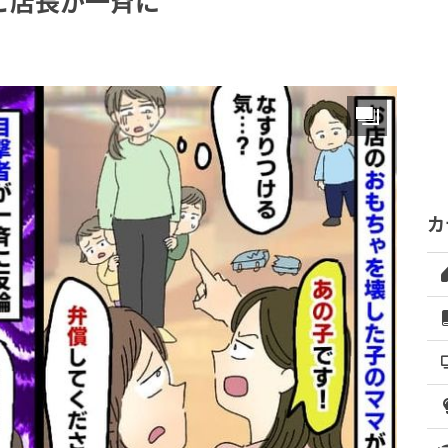
と店長が一斉に
カ