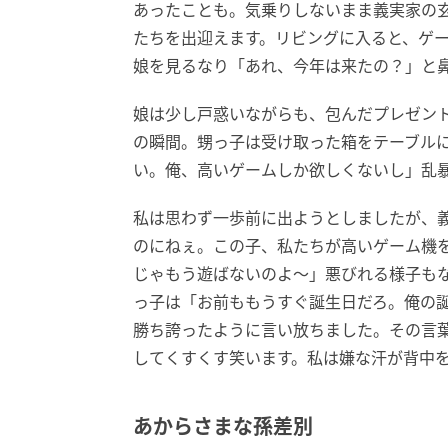
あったことも。気乗りしないまま義実家の
たちを出迎えます。リビングに入ると、ゲ
娘を見るなり「あれ、今年は来たの？」と
娘は少し戸惑いながらも、包んだプレゼン
の瞬間。甥っ子は受け取った箱をテーブルに
い。俺、高いゲームしか欲しくないし」乱
私は思わず一歩前に出ようとしましたが、
のにねぇ。この子、私たちが高いゲーム機
じゃもう遊ばないのよ〜」悪びれる様子も
っ子は「お前ももうすぐ誕生日だろ。俺の
勝ち誇ったように言い放ちました。その言
してくすくす笑います。私は嫌な汗が背中
あからさまな孫差別