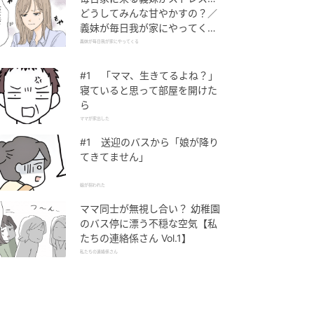
どうしてみんな甘やかすの？／
義妹が毎日我が家にやってくる
（1）【義父母がシンドイんで
義妹が毎日我が家にやってくる
す！ まんが】
#1 「ママ、生きてるよね？」
寝ていると思って部屋を開けた
ら
ママが家出した
#1 送迎のバスから「娘が降り
てきてません」
娘が拐われた
ママ同士が無視し合い？ 幼稚園
のバス停に漂う不穏な空気【私
たちの連絡係さん Vol.1】
私たちの連絡係さん