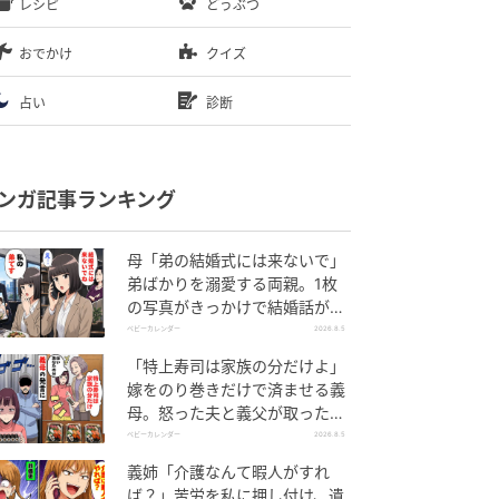
レシピ
どうぶつ
おでかけ
クイズ
占い
診断
ンガ記事ランキング
母「弟の結婚式には来ないで」
弟ばかりを溺愛する両親。1枚
の写真がきっかけで結婚話がな
くなったワケ
ベビーカレンダー
2026.8.5
「特上寿司は家族の分だけよ」
嫁をのり巻きだけで済ませる義
母。怒った夫と義父が取った行
動とは
ベビーカレンダー
2026.8.5
義姉「介護なんて暇人がすれ
ば？」苦労を私に押し付け、遺