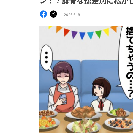
ン！？露骨な孫差別に私が
2026.6.18