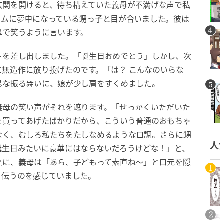
玄関を開けると、待ち構えていた義母が不満げな声で私
ームに夢中になっている甥っ子と目が合いました。彼は
鼻で笑うように言います。
トを差し出しました。「誕生日おめでとう」しかし、次
無造作に放り投げたのです。「は？ こんなのいらな
暴な振る舞いに、娘が少し肩をすくめました。
義母の笑い声がそれを遮ります。「せっかくいただいた
を買ってあげたばかりだから、こういう普通のおもちゃ
なく、むしろ私たちをたしなめるような口調。さらに甥
人
誕生日みたいに豪華にはならないだろうけどな！」と、
葉に、義母は「あら、子どもって素直ね〜」と口元を隠
を伝うのを感じていました。