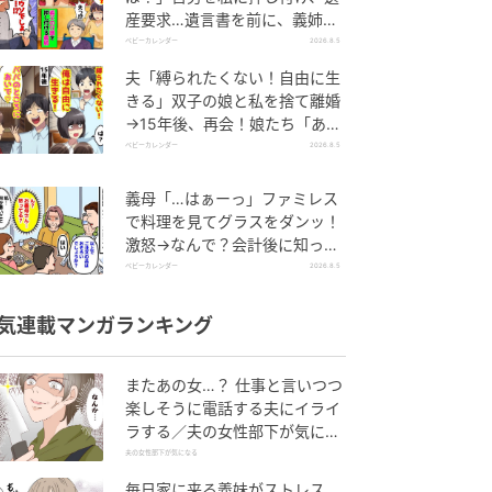
産要求…遺言書を前に、義姉が
顔面蒼白のワケ
ベビーカレンダー
2026.8.5
夫「縛られたくない！自由に生
きる」双子の娘と私を捨て離婚
→15年後、再会！娘たち「あん
た誰？」論破された元夫は
ベビーカレンダー
2026.8.5
義母「…はぁーっ」ファミレス
で料理を見てグラスをダンッ！
激怒→なんで？会計後に知った
暗黙のルール
ベビーカレンダー
2026.8.5
気連載マンガランキング
またあの女…？ 仕事と言いつつ
楽しそうに電話する夫にイライ
ラする／夫の女性部下が気にな
る（1）【夫婦の危機 まんが】
夫の女性部下が気になる
毎日家に来る義妹がストレス…