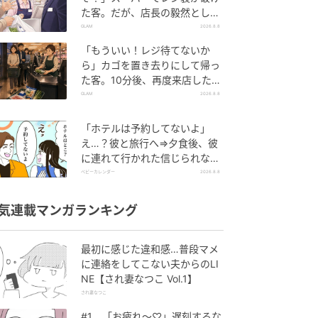
た客。だが、店長の毅然とした
態度に空気が一変
GLAM
2026.8.8
「もういい！レジ待てないか
ら」カゴを置き去りにして帰っ
た客。10分後、再度来店した客
に告げた店員の一言
GLAM
2026.8.8
「ホテルは予約してないよ」
え…？彼と旅行へ⇒夕食後、彼
に連れて行かれた信じられない
場所
ベビーカレンダー
2026.8.8
気連載マンガランキング
最初に感じた違和感…普段マメ
に連絡をしてこない夫からのLI
NE【され妻なつこ Vol.1】
され妻なつこ
#1 「お疲れ〜♡」遅刻するな