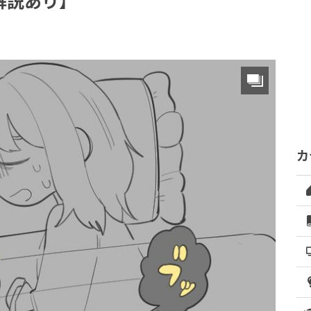
解説あり】
カ