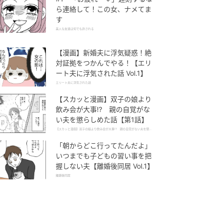
ら連絡して！この女、ナメてま
す
美人な友達は何でも許される
【漫画】新婚夫に浮気疑惑！絶
対証拠をつかんでやる！【エリ
ート夫に浮気された話 Vol.1】
エリート夫に浮気された話
【スカッと漫画】双子の娘より
飲み会が大事!? 親の自覚がな
い夫を懲らしめた話【第1話】
【スカッと漫画】双子の娘より飲み会が大事!? 親の自覚がない夫を懲ら
しめた話
「朝からどこ行ってたんだよ」
いつまでも子どもの習い事を把
握しない夫【離婚後同居 Vol.1】
離婚後同居