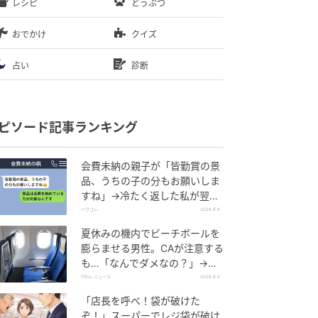
レシピ
どうぶつ
おでかけ
クイズ
占い
診断
ピソード記事ランキング
会費未納の親子が「皆勤賞の景
品、うちの子の分もお願いしま
すね」→冷たく返した私が翌日
謝った理由
ハウコレ
2026.8.8
夏休みの機内でビーチボールを
膨らませる男性。CAが注意する
も…「なんでダメなの？」→直
後、男性を一喝した人物とは？
TRILL ニュース
2026.8.8
「店長を呼べ！袋が破けた
ぞ！」スーパーでレジ袋が破け