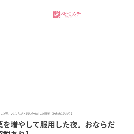
した夜。おならだと思い行動した結果【医師解説あり】
薬を増やして服用した夜。おならだ