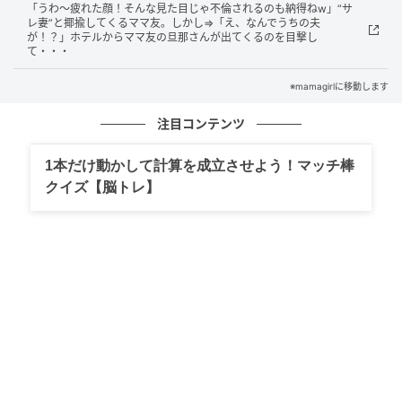
「うわ～疲れた顔！そんな見た目じゃ不倫されるのも納得ねw」“サ
レ妻”と揶揄してくるママ友。しかし⇒「え、なんでうちの夫
が！？」ホテルからママ友の旦那さんが出てくるのを目撃し
て・・・
※mamagirlに移動します
注目コンテンツ
1本だけ動かして計算を成立させよう！マッチ棒
クイズ【脳トレ】
mamagirl
全体運
今までの自分に満足せず、より高い理想を目指したく
なるでしょう。それは成長した証しなのだと、まずは
喜んでください！そして、少しずつ着実に進む計画を
立てるのがポイント。さらに成長や発展ができるとい