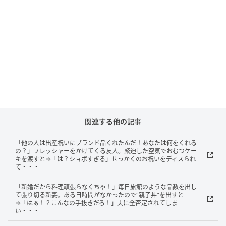
しょう。しかし、サービス精神が旺盛過ぎるおせっか
いには注意。良かれと思ってやったことが裏目に出
て、後悔してしまいそうです。今日は自分のために時
間を使いましょう。
家庭運
今日は、セルフコントロールがテーマ。気をつけない
と、必要のないアイテムを衝動買いしてしまいそう。
のちのち後悔する可能性があるので、欲しいと思った
関連する他の記事
らまずは家にある物をチェックして。ひとつ何かを捨
「他の人は出産祝いにブランド品くれたんだ！あなたは何をくれる
ててから検討しましょう。
の？」プレッシャーをかけてくる友人。緊迫した空気でおむつケー
キを渡すと⇒「は？ショボすぎる」せっかくのお祝いをディスられ
て・・・
【ラッキーアイテム】ピンどめ
「新婚だから料理頑張らなくちゃ！」毎日旅館のような品数を出し
【ラッキープレイス】メガネ屋
て張り切る新妻。ある日時間がなかったので“親子丼”を出すと
⇒「はぁ！？こんなの手抜きだろ！」夫に全否定されてしま
い・・・
【8位】射手座