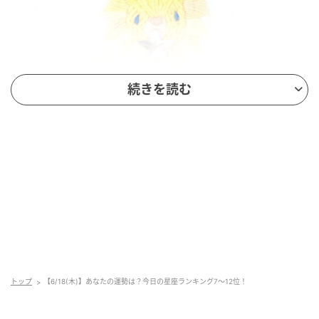
続きを読む
mamagirl
全体運
やると決めたら、とことん全力を出すことができる日
です。まずは笑顔で挨拶をすると、協力してくれる人
も集まってきそう。ただ、今日のうちに結果を出そう
としないことがポイント。長い目で見れば、最高のス
タートになります。
トップ
【6/18(木)】あなたの運勢は？今日の星座ランキング7～12位！
健康運
今日は気分が良く、何事にもやる気が出る1日になるで