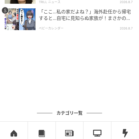
TRILL ニュース
2026.8.7
した1日を過ごせる運気です。ただ、人と足並みを揃え
「ここ…私の家だよね？」海外赴任から帰宅
ようとすると、ストレスが溜まるでしょう。ひとりで
すると…自宅に見知らぬ家族が！まさかの真
できることに集中するのが、満足感を高めるポイント
相とは！？
ベビーカレンダー
2026.8.7
です。
健康運
集中力が高まり、仕事や家事に没頭できるでしょう。
しかし、体力が落ちているのでせっかくの集中力も長
続きしません。区切りの良いところで休憩をはさみ、
ゆっくりとリラックスしてから取り組みましょう。
家庭運
人の子と自分の子を比べてしまいそう。成長の差を感
カテゴリ一覧
じて、モヤモヤしたら要注意。ストレスが溜まってい
る証拠なので、今日は親子でストレッチを楽しんでみ
て。押したり引っ張ったりし合えば、楽しい一日にな