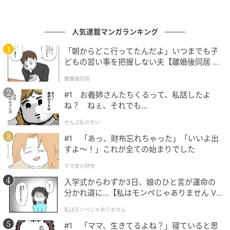
う確信が湧きそうです。
健康運
人気連載マンガランキング
今日は日ごろのストレスを解消できそうな1日。友人や
「朝からどこ行ってたんだよ」いつまでも子
知人を誘い、スポーツやカラオケなど好きなことを思
どもの習い事を把握しない夫【離婚後同居 Vo
いっきりしましょう。じっとしていると逆にストレス
l.1】
離婚後同居
が溜まりそうなので、汗をかくようなスポーツが良い
#1 お義姉さんたちくるって、私話したよ
でしょう。
ね？ ねぇ、それでも…
ぜんぶ私のせい
家庭運
#1 「あっ、財布忘れちゃった」「いいよ出
今日は、図書館に行って気になる本をいくつか借りて
すよ〜！」これが全ての始まりでした
くると満たされそう。子ども向けの絵本だけでなく、
ママ友の財布
たまには自分が読むものも借りてみて。海外の写真集
入学式からわずか3日、娘のひと言が運命の
を眺めれば、良い刺激を受け取れそう。新しい目標が
分かれ道に…【私はモンペじゃありません Vo
見つかるでしょう！
l.1】
私はモンペじゃありません
【ラッキーアイテム】スニーカー
#1 「ママ、生きてるよね？」寝ていると思