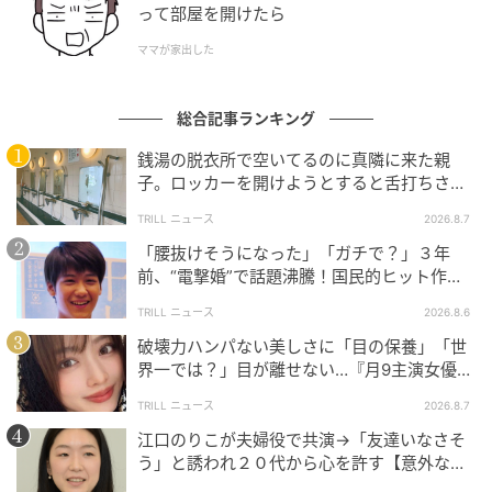
って部屋を開けたら
【ラッキープレイス】図書館
ママが家出した
【9位】山羊座
総合記事ランキング
銭湯の脱衣所で空いてるのに真隣に来た親
子。ロッカーを開けようとすると舌打ちさ
れ…→直後、娘の放った“純粋な一言”に「心の
TRILL ニュース
2026.8.7
中で拍手」
「腰抜けそうになった」「ガチで？」３年
前、“電撃婚”で話題沸騰！国民的ヒット作
『逃げ恥』で異彩放った【国宝級イケメン】
TRILL ニュース
2026.8.6
破壊力ハンパない美しさに「目の保養」「世
界一では？」目が離せない…『月9主演女優
（34歳）』“極上”美ショットがすごい
mamagirl
TRILL ニュース
2026.8.7
江口のりこが夫婦役で共演→「友達いなさそ
全体運
う」と誘われ２０代から心を許す【意外な親
自分のやり方にこだわり、とことん貫いていくと充実
友芸人】とは？