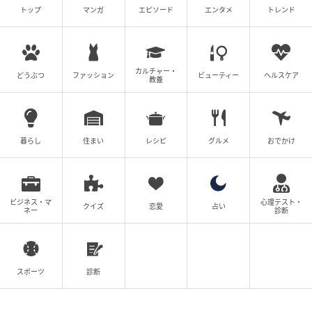
りそうです。
トップ
マンガ
エピソード
エンタメ
トレンド
【ラッキーアイテム】生理用品
【ラッキープレイス】寝室
カルチャー・
どうぶつ
ファッション
ビューティー
ヘルスケア
教養
【10位】魚座
暮らし
住まい
レシピ
グルメ
おでかけ
ビジネス・マ
心理テスト・
クイズ
恋愛
占い
ネー
診断
スポーツ
診断
mamagirl