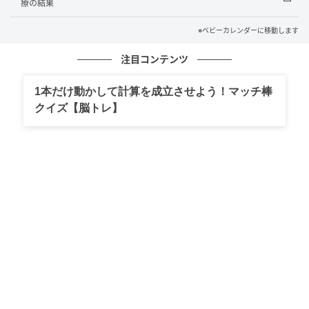
めた読者様の体験談をもとに記事化しています
療の結果
ベビーカレンダー編集部
※ベビーカレンダーに移動します
注目コンテンツ
元記事で読む
1本だけ動かして計算を成立させよう！マッチ棒
クリエイター情報
クイズ【脳トレ】
ベビーカレンダー
ベビーカレンダーは妊娠・出産・育児の情報サイト
です。みんなのクチコミや体験談から産婦人科検
索、おでかけ情報、離乳食レシピまで。月間利用者1
000万人以上。
作品をもっとみる
の記事をもっとみる