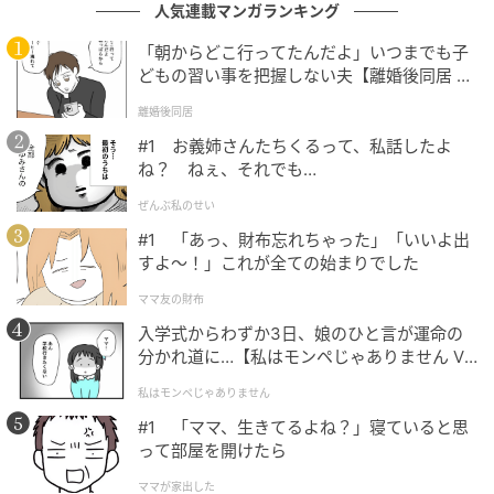
人気連載マンガランキング
「朝からどこ行ってたんだよ」いつまでも子
どもの習い事を把握しない夫【離婚後同居 Vo
l.1】
離婚後同居
#1 お義姉さんたちくるって、私話したよ
ね？ ねぇ、それでも…
ぜんぶ私のせい
#1 「あっ、財布忘れちゃった」「いいよ出
すよ〜！」これが全ての始まりでした
ママ友の財布
入学式からわずか3日、娘のひと言が運命の
分かれ道に…【私はモンペじゃありません Vo
l.1】
私はモンペじゃありません
#1 「ママ、生きてるよね？」寝ていると思
って部屋を開けたら
ママが家出した