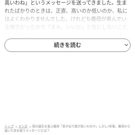
高いわね」というメッセージを送ってきました。生ま
れたばかりのときは、正直、高いのか低いのか、私に
はよくわかりませんでした。けれども義母が喜んでい
る様子だったので「まぁ、いいか」と気にしないこと
にしました。
続きを読む
その後も時々写真を送っていましたが、息子が1歳にな
ったころに送った写真に対して、義母から届いたメッ
セージにショックを受けました。
「うちの息子は鼻が高いのに、◯◯くん（孫）はあま
り似てないのね」
その後も、写真を送るたびに「パパは鼻が高いのにこ
の子は低いのねぇ」などと同じようなことを繰り返し
言うようになりました。
トップ
マンガ
孫の誕生を喜ぶ義母「息子似で鼻が高いわね♡」しかし1年後、義母から
届いた目を疑うメッセージとは？
義母の言葉がストレスだったので、ここ1年ほど写真は