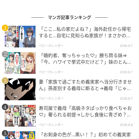
マンガ記事ランキング
「ここ…私の家だよね？」海外赴任から帰宅
すると…自宅に見知らぬ家族が！まさかの真
相とは！？
ベビーカレンダー
2026.8.7
「婚約者、奪っちゃった♡」勝ち誇る妹⇒
「今、ハワイで挙式中だけど？」妹のとんで
もない勘違いとは
ベビーカレンダー
2026.8.7
妻「家族で過ごすため義実家へ当分行きませ
ん」孫差別する義母に断ると→義母「じゃ
あ、私は…」妻絶句＜こどおじ義兄＞
ベビーカレンダー
2026.8.7
寿司屋で義母「高級ネタばっかり食べちゃお
♡」奢られる前提→しかし食後に青ざめ？通
報され警察沙汰！
ベビーカレンダー
2026.8.6
「お刺身の色が…黒い！？」初めての義実家