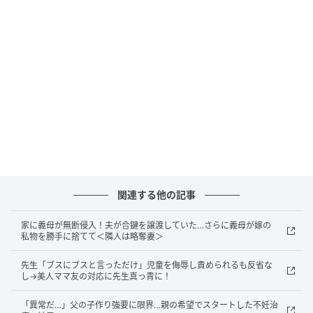
送っていません。夫に伝えると、その後は夫が送るよ
うになりました。
義母にとっては、孫の容姿がとても気になることなの
かもしれません。でも私は、わが子の鼻の高さより
も、笑った顔やふとしたしぐさ、その子らしさを大切
に見ていきたいと思っています。見た目よりも内側に
あるものに目を向ける、そういうまなざしを、私はこ
の子に向けていきたい。義母とのやりとりを通して、
そんな気持ちがはっきりしたように思います。
関連する他の記事
著者：山田果林／40代・女性。2歳児の母。会社員。
家に義母が無断侵入！夫が合鍵を譲渡していた…さらに義母が嫁の
家族は夫婦と子ども1人。
私物を勝手に捨てて＜隣人は略奪妻＞
イラスト：はたこ
先生「ブスにブスと言っただけ」児童を侮辱し責められるも反省な
し→美人ママ友の対応に先生真っ青に！
※ベビーカレンダーが独自に実施したアンケートで集
「異常だ…」父の子作り強要に限界…親の希望でスタートした不妊治