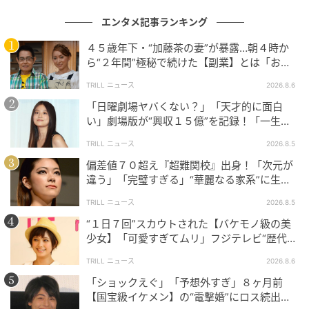
理したとの評価を受け、韓国国内外で“痛快ドラマ”と
して大きな反響を呼んでいる。
エンタメ記事ランキング
４５歳年下・“加藤茶の妻”が暴露…朝４時か
もちろん、「過度な体罰や統制を連想させる」といっ
ら“２年間”極秘で続けた【副業】とは「お金
た批判や、一部シーンに対する賛否の声は依然として
を稼ぐのって大変」
TRILL ニュース
2026.8.6
存在する。しかし、それ以上に作品への関心の高さが
「日曜劇場ヤバくない？」「天才的に面白
際立っている状況だ。
い」劇場版が“興収１５億”を記録！「一生言
い続ける」放送後も続く“切望の声”
『鉄槌教師』でグローバルな存在感を示したキム・ム
TRILL ニュース
2026.8.5
ヨル。フォロワー数の急増と世界的な注目を追い風
偏差値７０超え『超難関校』出身！「次元が
に、今後の活躍にも期待が集まっている。
違う」「完璧すぎる」“華麗なる家系”に生ま
れた【規格外の逸材】
TRILL ニュース
2026.8.5
（記事提供＝OSEN）
“１日７回”スカウトされた【バケモノ級の美
少女】「可愛すぎてムリ」フジテレビ“歴代N
元記事で読む
o.1作”で輝いた『美人女優』
TRILL ニュース
2026.8.6
次の記事
「ショックえぐ」「予想外すぎ」８ヶ月前
【国宝級イケメン】の“電撃婚”にロス続出！
K-POPは認められたのか、“排除”されたの