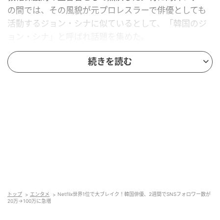
の間では、その風貌が元プロレスラーで俳優としても
活動するジョン・シナに似ているとして、「韓国のジ
ョン・シナ」と呼ばれ話題を集めた。
続きを読む
トップ
エンタメ
Netflix世界1位で大ブレイク！韓国俳優、2週間でSNSフォロワー数が
20万→100万に急増