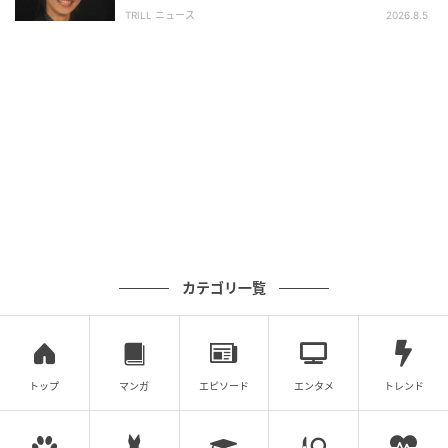
興収“９５億超え”シリーズで輝いた逸材
か グラミー賞「アジアポップ部門」新設に
TRILL ニュース
2026.8.5
韓国が揺れているワケ
の記事をもっとみる
カテゴリ一覧
トップ
マンガ
エピソード
エンタメ
トレンド