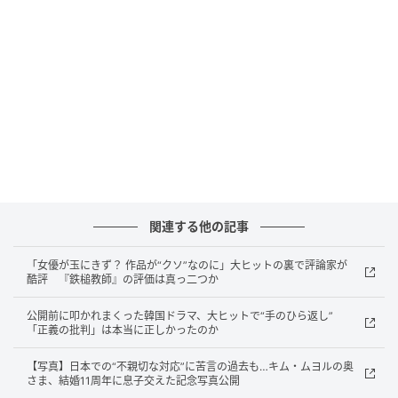
（写真提供＝OSEN）キム・ムヨル
関連する他の記事
これを受け、ジョン・シナ本人も自身のSNSにキム・
ムヨルの写真を投稿。さらにNetflix公式アカウントが
「女優が玉にきず？ 作品が“クソ”なのに」大ヒットの裏で評論家が
酷評 『鉄槌教師』の評価は真っ二つか
2人について「おい、双子じゃないか（Hey twins）」
とコメントし、大きな反響を呼んだ。
公開前に叩かれまくった韓国ドラマ、大ヒットで“手のひら返し”
「正義の批判」は本当に正しかったのか
一方、『鉄槌教師』は制作段階からさまざまな議論を
【写真】日本での“不親切な対応”に苦言の過去も…キム・ムヨルの奥
呼んでいた。同名の原作ウェブトゥーンは、人種差別
さま、結婚11周年に息子交えた記念写真公開