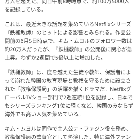
万人を超えた。同日午前8時時点で、約100万5000人
を記録している。
これは、最近大きな話題を集めているNetflixシリーズ
『鉄槌教師』のヒットによる影響とみられる。作品公
開前の6月5日時点で、キム・ムヨルのフォロワー数は
約20万人だったが、『鉄槌教師』の公開後に関心が急
上昇。わずか2週間で5倍以上に増加した。
『鉄槌教師』は、度を越えた生徒や教師、保護者によ
って崩れた韓国の教育現場と教権を守るために設立さ
れた「教権保護局」の活躍を描くドラマだ。Netflixグ
ローバルTVショー部門で2週連続1位を記録し、日本で
もシリーズランキング1位に輝くなど、韓国のみならず
海外でも高い人気を集めている。
キム・ムヨルは同作で主人公ナ・ファジン役を務め、
教権保護局の監督官として熱演した。特に海外ファン