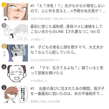
#1 「え？浮気！？」夫がなかなか帰宅しない
ので、ふと外を見ると…→予期せぬ光景が！
｜旦那の不倫が発覚して頭に来たのでメチャ
旦那の不倫が発覚して頭に来たのでメチャクチャにしてやった
クチャにしてやった
最初に感じた違和感…普段マメに連絡をして
こない夫からのLINE【され妻なつこ Vol.1】
され妻なつこ
#1 子どもの実名と顔を晒すママ、大丈夫か
な？なんて心配していたら。
SNSに子供の顔を晒すママ
#1 「ママ、生きてるよね？」寝ていると思
って部屋を開けたら
ママが家出した
#1 出産の喜びに包まれたあの瞬間。我が子
（画像提供＝Netflix）『鉄槌教師』
を一番最初に抱いたのは、夫の不倫相手でし
た。
助産師と不倫した夫の末路
ドラマ公開後は、原作の問題視された要素をうまく整