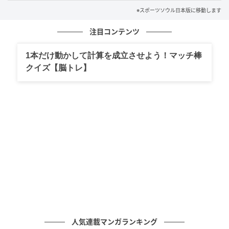
や女性嫌悪、過度な暴力描写などが問題視され、一部
※スポーツソウル日本版に移動します
海外サービスでは連載中止となった経緯がある。
注目コンテンツ
そのため、ドラマ化に反対する声も少なくなかった。
実際、ドラマ制作のニュースが伝えられた際には、韓
1本だけ動かして計算を成立させよう！マッチ棒
国のある教員団体が反対デモを行ったこともあった。
クイズ【脳トレ】
また、主人公ナ・ファジン役には当初、俳優キム・ナ
ムギルが候補に挙がっていた。しかし、作品をめぐる
論争の影響もあり、最終的に出演を辞退。その後、キ
ム・ムヨルがバトンを引き継ぎ、作品を完成させた。
人気連載マンガランキング