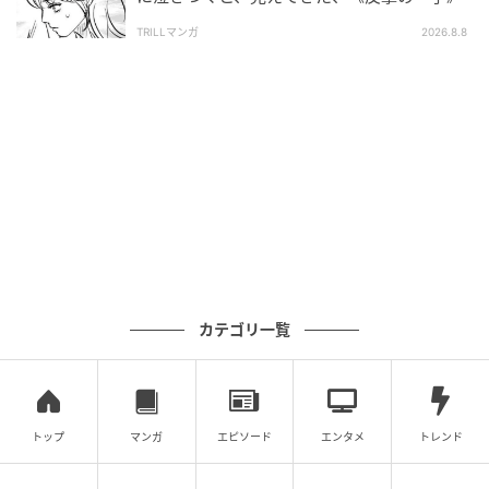
TRILLマンガ
2026.8.8
愛猫と別れ、ぽっかり
夫が育児をなめくさっ
不倫返し
海外宿での盗
空いた穴。そこにやっ
てる件
件。
てきたのは
第1話
第1話
第1話
第1
カテゴリ一覧
トップ
マンガ
エピソード
エンタメ
トレンド