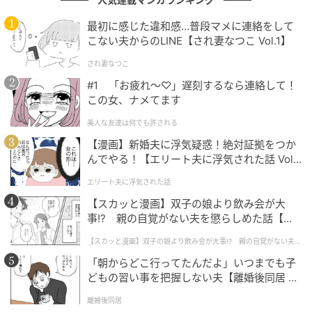
糸くずフィルターにゴミが付いていることを知ったく
最初に感じた違和感…普段マメに連絡をして
まさん。そして同時に、ドラム式洗濯機の時はほとん
こない夫からのLINE【され妻なつこ Vol.1】
ど掃除していなかったことに気付き、ぐっちぃさん夫
され妻なつこ
妻はドラム式洗濯機に申し訳ない気持ちになったので
#1 「お疲れ〜♡」遅刻するなら連絡して！
した…。
この女、ナメてます
やらなければと思いつつも、仕事や家事に追われてつ
美人な友達は何でも許される
い見て見ぬふりをしてしまうこと、ありますよね。皆
【漫画】新婚夫に浮気疑惑！絶対証拠をつか
んでやる！【エリート夫に浮気された話 Vol.
さんは、どのくらいの頻度で洗濯機のお手入れをして
1】
いますか？
エリート夫に浮気された話
【スカッと漫画】双子の娘より飲み会が大
それにしても、こんなふうに家事に参加してくれるく
事!? 親の自覚がない夫を懲らしめた話【第1
まさんは本当に素敵。だからこそ、ドラム式洗濯機へ
話】
【スカッと漫画】双子の娘より飲み会が大事!? 親の自覚がない夫を
の謝罪の気持ちを一緒に抱けたのかもしれません
懲らしめた話
「朝からどこ行ってたんだよ」いつまでも子
ね…。
どもの習い事を把握しない夫【離婚後同居 Vo
l.1】
ブログ：ぐっちぃ（
双子を授かっちゃいましたヨ
）
離婚後同居