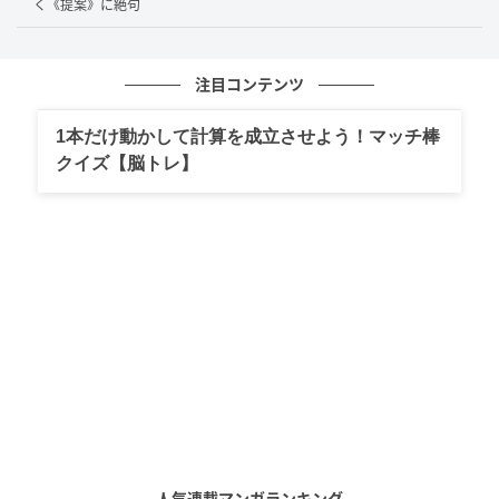
く《提案》に絶句
注目コンテンツ
1本だけ動かして計算を成立させよう！マッチ棒
クイズ【脳トレ】
ブログ：ぐっちぃ（
双子を授かっちゃいましたヨ
）
人気連載マンガランキング