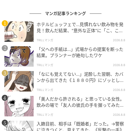
※本記事は過去に配信した内容を再編集して構成して
マンガ記事ランキング
います。
ホテルビュッフェで…見慣れない飲み物を発
見！飲んだ結果、"意外な正体"に「こ、これ
クリエイター情報
は…！」
TRILLマンガ
2026.8.8
ぐっちぃ
「父への手紙は…」式場からの提案を断った
お絵描きの息抜きにお絵描きをする主婦。2009年生
結果。プランナーが絶句したワケ
まれ一卵性双子女子の親ばかほっこり育児絵日記＆
家族の日常漫画を描いています。我が子は何歳にな
TRILLマンガ
2026.8.8
ってもかわいいですね。
「なにも覚えてない…」泥酔した翌朝、カバ
作品をもっとみる
ンから出てきた《１８８０円》にゾッとした
ワケ
TRILLマンガ
2026.8.8
「美人だから許される」と思っている女性。
の記事をもっとみる
飲みの場で「友人の彼氏の手を握ってみた」
結果、“思わぬ反撃”に絶句
TRILLマンガ
2026.8.8
おすすめ連載マンガ
入籍目前、相手は「既婚者」だった。→警察
に泣きつくと、見えてきた、《反撃の一手》