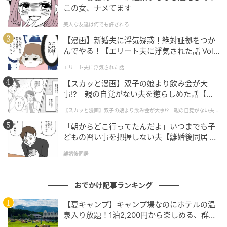
この女、ナメてます
美人な友達は何でも許される
ほんのりとした照明の店内
【漫画】新婚夫に浮気疑惑！絶対証拠をつか
２階のダイニングへ一歩足を踏み入れると、そこには
んでやる！【エリート夫に浮気された話 Vol.
1】
ヨーロッパのお屋敷を訪れたかのような趣深い世界が
エリート夫に浮気された話
広がっています。店内の壁面を彩るのは、繊細な木彫
【スカッと漫画】双子の娘より飲み会が大
りのレリーフ。天井からはクラシカルなシャンデリア
事!? 親の自覚がない夫を懲らしめた話【第1
が下がり、ほんのりと灯る光が琥珀色の空間を演出し
話】
【スカッと漫画】双子の娘より飲み会が大事!? 親の自覚がない夫を
ています。
懲らしめた話
「朝からどこ行ってたんだよ」いつまでも子
どもの習い事を把握しない夫【離婚後同居 Vo
l.1】
離婚後同居
おでかけ記事ランキング
【夏キャンプ】キャンプ場なのにホテルの温
泉入り放題！1泊2,200円から楽しめる、群馬
『サンバードキャンプガーデン』