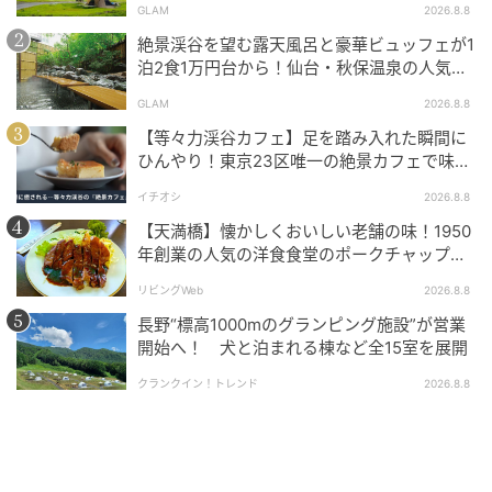
GLAM
2026.8.8
絶景渓谷を望む露天風呂と豪華ビュッフェが1
泊2食1万円台から！仙台・秋保温泉の人気コ
スパ宿『秋保グランドホテル』
GLAM
2026.8.8
ロマンチックな窓辺
【等々力渓谷カフェ】足を踏み入れた瞬間に
ひんやり！東京23区唯一の絶景カフェで味わ
窓から差し込む柔らかな光と、シャンデリアのコント
える本格コーヒー
ラストが美しく、北欧のアンティーク家具や小物は、
イチオシ
2026.8.8
どれも長い年月を経て磨かれた独特の艶を放ちます。
【天満橋】懐かしくおいしい老舗の味！1950
年創業の人気の洋食食堂のポークチャップ！
古き良き横浜の風情を楽しみながら、静かに流れる時
「グリル ABC」
間に身を任せて、海外旅行をしているような気分に浸
リビングWeb
2026.8.8
ることができますよ。
長野“標高1000mのグランピング施設”が営業
開始へ！ 犬と泊まれる棟など全15室を展開
クランクイン！トレンド
2026.8.8
創業当時から愛される北欧のごちそう