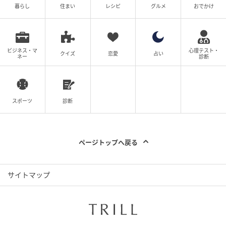
暮らし
住まい
レシピ
グルメ
おでかけ
ビジネス・マ
心理テスト・
クイズ
恋愛
占い
ネー
診断
スポーツ
診断
国旗をモチーフにしたステンドグラス
ページトップへ戻る
中でも名物として名高いのが、にしんの酢漬けです。
北欧で広く親しまれているこの一品を作るには、驚く
サイトマップ
ほどの手間暇がかかっているのだそう。素材の持ち味
を活かしながら、丁寧な手仕事によって生み出される
伝統の味。端正な手仕事が、長きにわたって食通たち
の心を掴んで離さない理由を物語ります。