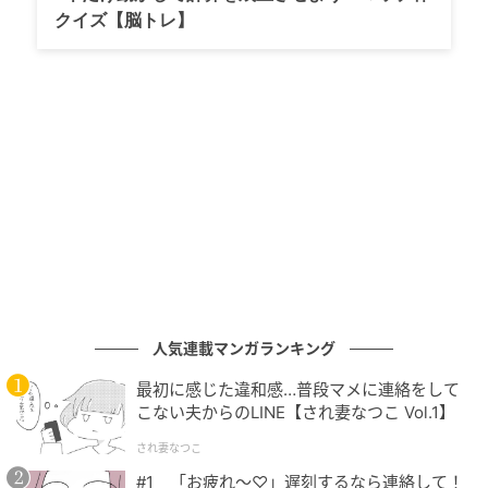
階へ進みます。歴史を重ねた風格がありながらも、ど
クイズ【脳トレ】
こか懐かしさを覚えます。親子三代にわたって通う常
連さんも多く、大切な記念日を祝う場としても人々の
記憶に刻まれてきました。
北欧のアンティークに囲まれた重厚で温かな異
空間
人気連載マンガランキング
最初に感じた違和感…普段マメに連絡をして
こない夫からのLINE【され妻なつこ Vol.1】
され妻なつこ
#1 「お疲れ〜♡」遅刻するなら連絡して！