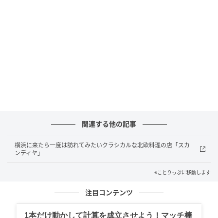
主人とともに、オーナーの濱田八重子さんが開いたこ
のレストランは、今も変わらず港町を訪れる人々を優
しく迎え入れています。
関連する他の記事
横浜に来たら一度は訪れてみたいクラシカルな北欧料理の店「スカ
ンディヤ」
※ことりっぷに移動します
2階へ続く階段
注目コンテンツ
格式高いドアを開け、重厚な内装に導かれるように二
1本だけ動かして計算を成立させよう！マッチ棒