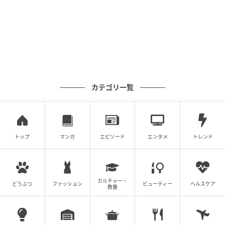
カテゴリ一覧
バーカウンター
トップ
マンガ
エピソード
エンタメ
トレンド
このお店を語る上で欠かせないのが、創業当時からあ
る「スモーガスボード」です。これは北欧の伝統料理
で、前菜からメインまで、多彩な料理を少しずつ大皿
に盛り合わせ、北欧の食文化を一度に堪能できる贅沢
カルチャー・
どうぶつ
ファッション
ビューティー
ヘルスケア
教養
なメニューとして親しまれてきました。