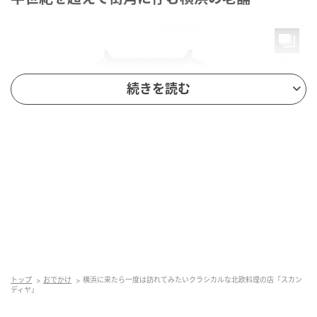
続きを読む
レトロな外観
海岸通りに建つ築100年以上のクラシカルな建物。そ
の一角に、横浜を代表する北欧料理の名店「スカンデ
トップ
おでかけ
横浜に来たら一度は訪れてみたいクラシカルな北欧料理の店「スカン
ディヤ」
ィヤ」があります。創業は1963年。デンマーク人のご