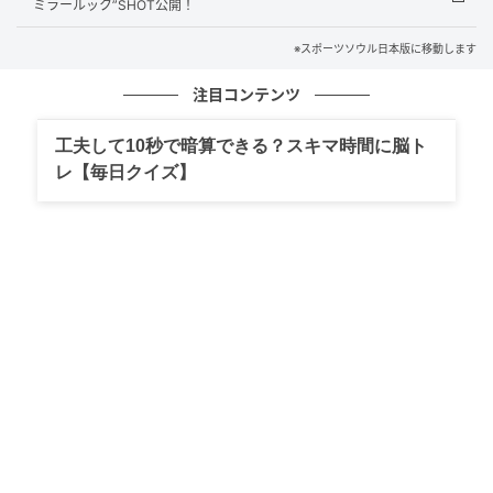
ミラールック”SHOT公開！
カムバック発表に先立ち、6月15日午後11時にはHYBE
LABELS公式YouTubeチャンネルに『CHOI
※スポーツソウル日本版に移動します
YEONJUN』と題した映像が公開された。
注目コンテンツ
映像の中でヨンジュンは、ステージ上で見せる華やか
工夫して10秒で暗算できる？スキマ時間に脳ト
なカリスマ性とは異なる、飾らない自然体の魅力を披
レ【毎日クイズ】
露。朝目覚めて窓を開けたり、歯を磨いたり、一人で
軽食を楽しんだりするなど、日常のひとコマを切り取
ったようなリラックスした雰囲気が印象的だ。
また、今回の映像には、前作『NO LABELS: PART 01』
のMVの最後に流れた短い楽曲がBGMとして使用されて
いることが明らかになった。2作品を有機的に結びつけ
るヨンジュンの緻密な音楽的ストーリーテリングが、
新作への期待をさらに高めている。
今夏の音楽シーンを熱く盛り上げる2ndミニアルバム