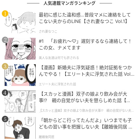
『NO LABELS: PART 02』は、7月10日午後1時にリリ
人気連載マンガランキング
ースされる予定だ。
最初に感じた違和感…普段マメに連絡をして
こない夫からのLINE【され妻なつこ Vol.1】
なお、ヨンジュンが所属するTOMORROW X
され妻なつこ
TOGETHERは現在、日本でデビュー7周年を記念したス
#1 「お疲れ〜♡」遅刻するなら連絡して！
ペシャルコンサート「2026 TXT MOA CON IN
この女、ナメてます
JAPAN」を盛況のうちに開催している。
美人な友達は何でも許される
（記事提供＝OSEN）
【漫画】新婚夫に浮気疑惑！絶対証拠をつか
んでやる！【エリート夫に浮気された話 Vol.
◇YEONJUN（ヨンジュン） プロフィール
1】
エリート夫に浮気された話
【スカッと漫画】双子の娘より飲み会が大
1999年9月13日生まれ。本名チェ・ヨンジュン。2014
事!? 親の自覚がない夫を懲らしめた話【第1
年に他事務所のオーディションに合格し練習生となっ
話】
たが、その後現在の所属事務所Big Hitエンターテイン
【スカッと漫画】双子の娘より飲み会が大事!? 親の自覚がない夫を
懲らしめた話
メント（現HYBE）からスカウトされた。練習生時に実
「朝からどこ行ってたんだよ」いつまでも子
どもの習い事を把握しない夫【離婚後同居 Vo
施される月末テストでは、ダンス、ボーカル、ラップ
l.1】
の部門で常に1位を獲得し、”Big Hit伝説の練習生”とし
離婚後同居