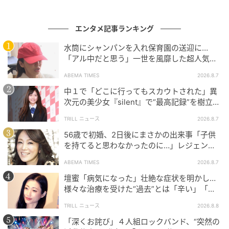
て注目を集めた。2019年3月にTOMORROW X
TOGETHERとしてデビュー。グループ内で最も涙もろ
エンタメ記事ランキング
いメンバーとして知られており、詩を読んで目頭を熱
水筒にシャンパンを入れ保育園の送迎に…
くする場面や、デビューショーケースの舞台裏で涙す
「アル中だと思う」一世を風靡した超人気タ
る姿が話題になった。
レント、酒漬けだった日々を告白
ABEMA TIMES
2026.8.7
元記事で読む
中１で「どこに行ってもスカウトされた」異
次元の美少女『silent』で“最高記録”を樹立し
た「反則級」の【トップ女優】
次の記事
TRILL ニュース
2026.8.7
ついにBlu-ray発売が中止に…“歴史歪曲”論争
56歳で初婚、2日後にまさかの出来事「子供
で炎上の韓国ドラマ、広がる「作品廃棄」の
を持てると思わなかったのに…」レジェンド
動き
美魔女が当時の心境を告白
ABEMA TIMES
2026.8.7
の記事をもっとみる
壇蜜「病気になった」壮絶な症状を明かし…
様々な治療を受けた“過去”とは「辛い」「苦
しい」
TRILL ニュース
2026.8.8
「深くお詫び」４人組ロックバンド、“突然の