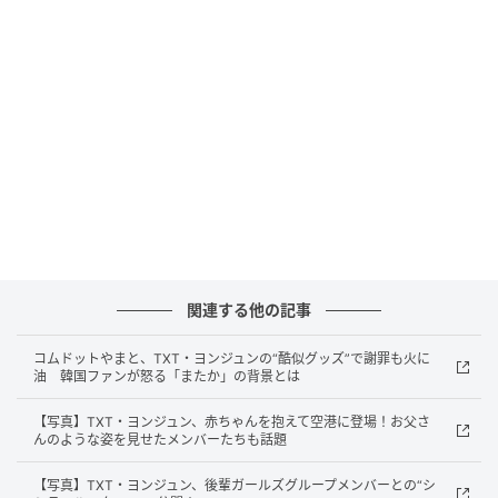
き上げた。
今回の新作では、さらに鮮明になった自身のアイデン
ティティと深まった音楽性を通じて、ソロアーティス
トとしての物語をより確かなものにすることが期待さ
れている。
関連する他の記事
コムドットやまと、TXT・ヨンジュンの“酷似グッズ”で謝罪も火に
油 韓国ファンが怒る「またか」の背景とは
【写真】TXT・ヨンジュン、赤ちゃんを抱えて空港に登場！お父さ
んのような姿を見せたメンバーたちも話題
（写真提供＝BIGHIT MUSIC）ヨンジュン
【写真】TXT・ヨンジュン、後輩ガールズグループメンバーとの“シ