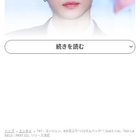
続きを読む
（写真提供＝OSEN）ヨンジュン
ヨンジュンは前作を通じて、どんな肩書きや枠組みに
も縛られない“ヨンジュンそのもの”を証明。作詞・作
曲をはじめ、パフォーマンスなどアルバム制作全般に
トップ
エンタメ
TXT・ヨンジュン、8か月ぶり“ソロカムバック”！2ndミニAL『NO LA
積極的に参加し、唯一無二の“ヨンジュン・コア”を築
BELS：PART 02』リリース決定