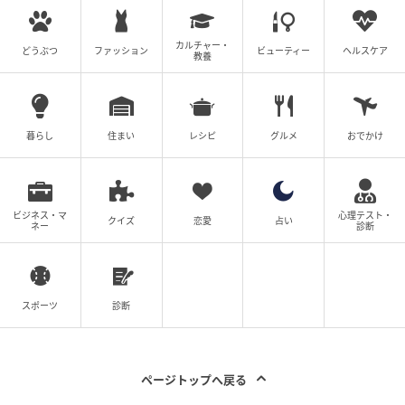
「“儀礼”と“愛”、どちらが大事ですか？」
カルチャー・
どうぶつ
ファッション
ビューティー
ヘルスケア
教養
＜番組概要＞
番組名：Dr.Recella presents 江原啓之 おと語り
暮らし
住まい
レシピ
グルメ
おでかけ
放送日時：TOKYO FM／FM 大阪 毎週日曜 22:00～
22:25、エフエム山陰 毎週土曜 12:30～12:55
ビジネス・マ
心理テスト・
クイズ
恋愛
占い
出演者：江原啓之、奥迫協子
ネー
診断
元記事で読む
スポーツ
診断
次の記事
江原啓之「『感謝も無い人間が愛をもらおう
なんて思うな！』と私は思うんですよ」“命の
ページトップへ戻る
循環”について考える