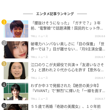
だから、もうそれだったら、仏様に「“儀礼”と“愛”、ど
ちらが大事ですか？」って聞けばいいの。「皆で仲良
エンタメ記事ランキング
く！」ってなると思いますよ。そんなことは、分かる
ことだから心配いりません。
「腰抜けそうになった」「ガチで？」３年
前、“電撃婚”で話題沸騰！国民的ヒット作
だから、これは家族で話し合えばいいんです。お子さ
『逃げ恥』で異彩放った【国宝級イケメン】
TRILL ニュース
2026.8.6
んとかもいれば「“儀礼”と“愛”、どちらが大事です
破壊力ハンパない美しさに「目の保養」「世
か？」って。いつもそうやって考えるようにしたら良
界一では？」目が離せない…『月9主演女優
いと思いますよ。
（34歳）』“極上”美ショットがすごい
TRILL ニュース
2026.8.7
江口のりこが夫婦役で共演→「友達いなさそ
う」と誘われ２０代から心を許す【意外な親
友芸人】とは？
TRILL ニュース
2026.8.7
わずか中３で発掘された【絶世の美少年】
『VIVANT』で“鮮烈”に輝いた「一線を画す」
イケメン俳優
TRILL ニュース
2026.8.7
５５歳で再婚『奇跡の美魔女』、１０年前