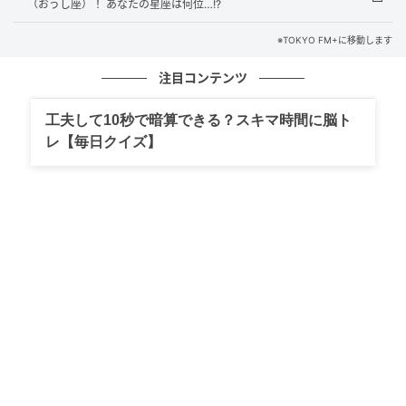
いておけば良いの。苗字が違うとかっていうのは、昔
（おうし座）！ あなたの星座は何位…!?
はよくそういうことを言ったけれど、もう現代は、そ
※TOKYO FM+に移動します
んなことを言ってられないですよ。
注目コンテンツ
だからね、何事もこう思ってください。「“儀
礼”と“愛”、どちらが大事ですか？」ということです。
工夫して10秒で暗算できる？スキマ時間に脳ト
レ【毎日クイズ】
――これに「愛ですね！」と即答する奥迫に、江原は
「そうね！ だから、そういう考え方が大事だと思うん
ですよね」と続け、形式にとらわれすぎる現代人に警
鐘を鳴らしました。
江原：そりゃあ、儀礼ではそういう風に言われること
がありますよね。でも、儀礼と愛はどっちが大事かと
言ったら、愛のほうが大事なんで。「儀礼でそうだか
ら、位牌は捨てましょう」なんて言う？ 言わないです
よ。