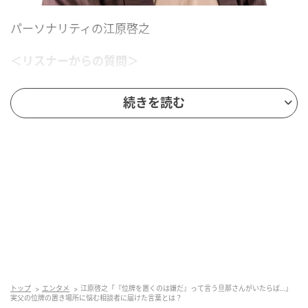
パーソナリティの江原啓之
＜リスナーからの質問＞
江原さんに、お聞きしたいことがあります。私の父の
続きを読む
位牌についてです。
私の父は、一昨年亡くなり、母の家に遺骨と位牌を置
いてありますが、今年、樹木葬に入ることが決まりま
した。
一人暮らしの母は、うつ病で入退院を繰り返し、もし
かすると施設に入るかもしれないので、父の位牌をど
うしたらいいのか悩んでいます。
（結婚して夫と暮らしている）私の家には仏壇がまだ
トップ
エンタメ
江原啓之「『位牌を置くのは嫌だ』って言う旦那さんがいたらば…」
ないのですが、苗字が違う親の位牌を置いていいの
実父の位牌の置き場所に悩む相談者に届けた言葉とは？