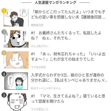
人気連載マンガランキング
で、もし、それを「位牌を置くのは嫌だ」って言う旦
那さんがいたらば、ちょっと興ざめだな。それは無い
「朝からどこ行ってたんだよ」いつまでも子
どもの習い事を把握しない夫【離婚後同居 Vo
と信じたほうが良いんじゃない？ それか、儀礼に洗脳
l.1】
されてしまっている、か。だから、その時言えば良い
離婚後同居
の。「“儀礼”と“愛”、どちらが大事ですか？」って。愛
#1 お義姉さんたちくるって、私話したよ
に勝るものは無いでしょう。
ね？ ねぇ、それでも…
ぜんぶ私のせい
――さらに江原は、古い慣習や周囲の目を気にする必
#1 「あっ、財布忘れちゃった」「いいよ出
要がない理由を、霊的な視点からも分かりやすく解説
すよ〜！」これが全ての始まりでした
します。
ママ友の財布
江原：儀礼って言うけれど、何がいけないの？ 向こう
入学式からわずか3日、娘のひと言が運命の
分かれ道に…【私はモンペじゃありません Vo
の家の人が「嫁の家がやって来た……」とか言って、愚
l.1】
痴を言うわけ？ 昔はそういうこともあったのかもしれ
私はモンペじゃありません
ないけれど、亡くなっていたら、そんなことを言うあ
#1 「ママ、生きてるよね？」寝ていると思
れは無いですよ。
って部屋を開けたら
ママが家出した