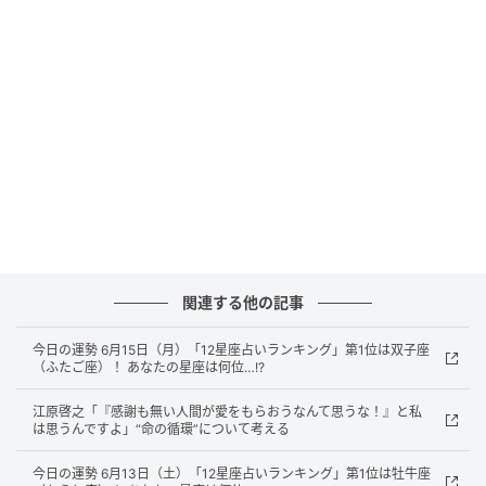
か、わかりません。夫にはまだ伝えていないですが、
位牌を置くのは嫌だと言われたら、どうしようと悩ん
でいます。アドバイスをいただけたらと思います。よ
ろしくお願いいたします。（40代 女性 会社）
＜江原からの回答＞
――この相談に対し、番組パートナーの奥迫が「実は
私も長女で、母の手術をきっかけに父の位牌を預かっ
て自宅の棚に置いています。夫も歓迎してくれまし
た」と自身の経験を明かすと、江原は深くうなずきな
関連する他の記事
がら、現代における供養のあり方について持論を展開
今日の運勢 6月15日（月）「12星座占いランキング」第1位は双子座
しました。
（ふたご座）！ あなたの星座は何位…!?
江原：そうですね。「自分の家が女の子しかいなく
江原啓之「『感謝も無い人間が愛をもらおうなんて思うな！』と私
は思うんですよ」“命の循環”について考える
て、位牌をどうしたら良いか？」なんて心配もあった
りしますけども、そんなのどうでも良いんですよ。置
今日の運勢 6月13日（土）「12星座占いランキング」第1位は牡牛座