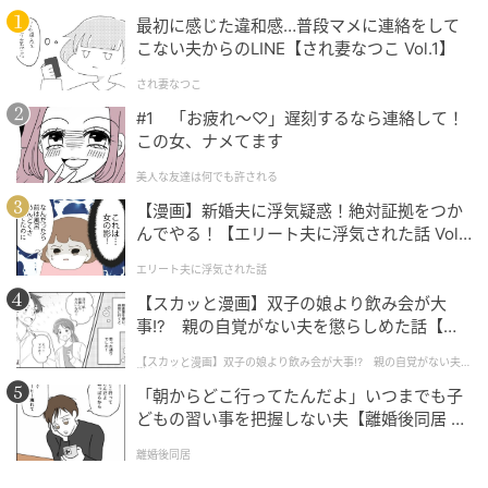
最初に感じた違和感…普段マメに連絡をして
こない夫からのLINE【され妻なつこ Vol.1】
され妻なつこ
#1 「お疲れ〜♡」遅刻するなら連絡して！
この女、ナメてます
美人な友達は何でも許される
【漫画】新婚夫に浮気疑惑！絶対証拠をつか
元記事で読む
んでやる！【エリート夫に浮気された話 Vol.
1】
エリート夫に浮気された話
次の記事
【スカッと漫画】双子の娘より飲み会が大
「ニャルソックもしたい、でも眠い」窓の外
事!? 親の自覚がない夫を懲らしめた話【第1
が気になる子猫さん、強烈な睡魔には勝てな
話】
【スカッと漫画】双子の娘より飲み会が大事!? 親の自覚がない夫を
かった
懲らしめた話
「朝からどこ行ってたんだよ」いつまでも子
どもの習い事を把握しない夫【離婚後同居 Vo
の記事をもっとみる
l.1】
離婚後同居