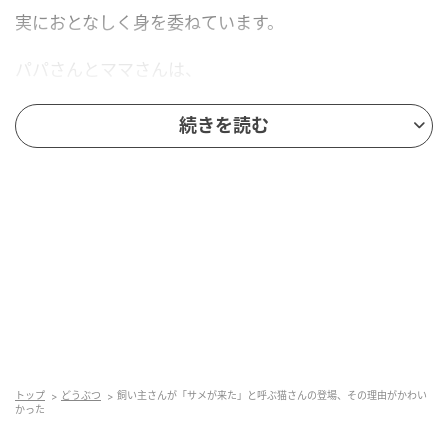
実におとなしく身を委ねています。
パパさんとママさんは、
このおやすみ前の抱っこ移動を
続きを読む
「ベア・シャーク（クマザメ）の配達」と
呼んで楽しんでいる様子。
その理由は、
猫さんの面白い登場の仕方にありました。
飼い主さんの目線からだと、
ぴんと立った尻尾だけが
トップ
どうぶつ
飼い主さんが「サメが来た」と呼ぶ猫さんの登場、その理由がかわい
かった
ゆっくりゆっくり近づいてきて、