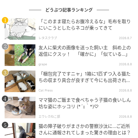
どうぶつ記事ランキング
「このまま寝たらお腹冷えるな」毛布を取り
にいこうとしたらネコが乗ってきて
レタスクラブ
2026.8.7
友人に柴犬の画像を送った飼い主 斜め上の
返信にクスッ！ 「確かに」「似ている…」
grape
2026.8.8
「梱包完了ですニャ」1箱に1匹ずつ入る猫た
ちの収まり具合が良すぎて今にも出荷されそ
う
Cat Press
2026.8.8
ママ猫のご飯まで食べちゃう子猫の食いしん
坊な姿にホッコリ (*´ｪ｀*)♡
エウレカねこ部
2026.8.8
猫の障子破りがまさかの警察沙汰に…ご近所
さんに通報されてしまった驚きの理由とは？