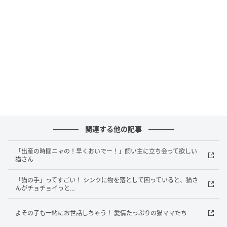
まるであの有名な映画に出てくる
サメの背びれが迫ってくるよう。
でも実際は、まったく怖くない、
飼い主さんと一緒に寝ようと
嬉しそうに近づいてくる猫さんの
関連する他の記事
可愛いかわいい尻尾！
「出産の時間ニャの！早くおいでー！」飼い主に立ち会って欲しい
猫さん
ぴんと伸びた尻尾は、ご機嫌な証拠です。
「猫の手」ってすごい！ シンクに物を落として困っていると、猫さ
サメみたいで、でも甘えん坊。
んがチョチョイっと…
そんな可愛い迫り方をする猫さんを、
よその子も一緒にお世話しちゃう！ 愛情たっぷりの猫ママたち