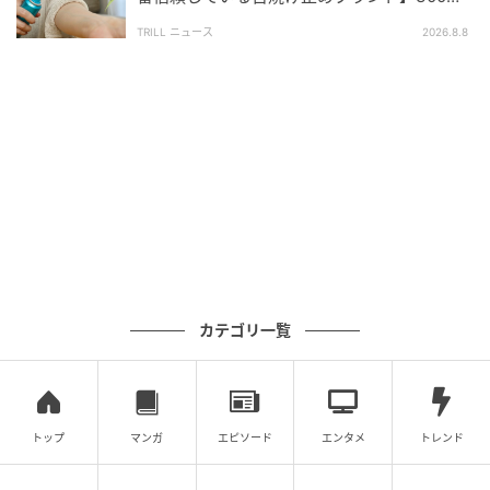
が選ぶ1位に「使いやすい」「海外でも焼けな
利で使いやすいです。（53歳/女性）
TRILL ニュース
2026.8.8
かった」
今回は「お手入れが簡単だと思うビジネススーツ」に
ついて、アンケートに寄せられた声を紹介しました。
ランキングを見ると、どのブランドも“自宅で洗え
る”“シワになりにくい”といった点が支持を集めている
ことが分かります。毎日の仕事だからこそ、少しでも
お手入れが楽なスーツ選びを意識してみてはいかがで
しょうか。
カテゴリ一覧
※ 掲載されているスーツの防シワ性、ストレッチ性、
速乾性、および家庭用洗濯機での丸洗い（ウォッシャ
ブル機能）の可否は、各ブランドが展開する生地の素
材（ポリエステル・ウール等の混紡率）や製品モデル
トップ
マンガ
エピソード
エンタメ
トレンド
により異なります。
※ 本記事は2026年7月1日執筆時点の情報です。各メー