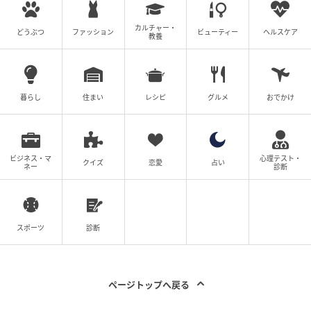
カーによる新作コレクションの発表、新素材（ナノテ
カルチャー・
クノロジー等）の導入、仕様変更、または価格改定等
どうぶつ
ファッション
ビューティー
ヘルスケア
教養
により最新の情報と異なる場合があります。
※ 本ランキングはアンケート回答者300名の主観に基
づくものであり、特定の製品がすべての洗濯環境にお
暮らし
住まい
レシピ
グルメ
おでかけ
いて完全にシワや型崩れを起こさないことを客観的に
保証するものではありません。
※ 4位以下には「洋服の青山」「青山（ザ・スーツカ
ビジネス・マ
心理テスト・
ンパニー等含む）」「コナカ」などがランクインして
クイズ
恋愛
占い
ネー
診断
いました。特定のブランドの優劣を競うものではない
ことをご理解ください。
スポーツ
診断
調査方法：インターネットサービスによる任意回答
（自由回答式）
調査実施日：2026年6月26日
ページトップへ戻る
調査対象：全国10代〜60代の男女