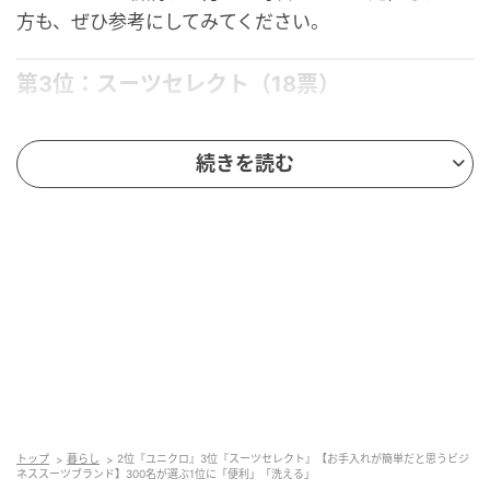
方も、ぜひ参考にしてみてください。
第3位：スーツセレクト（18票）
第3位は、「スーツセレクト」。
続きを読む
スーツセレクトの魅力は、トレンドを意識したスタイ
リッシュなデザインでありながら、自宅の洗濯機で洗
えるスーツがラインナップされている点。汚れや匂い
が気になった時でも、すぐに自分で洗えるため忙しい
ビジネスパーソンからも人気を集めています。クリー
ニングに出す手間や費用を抑えられるとの声も目立ち
ました。シワになりにくい素材を使った製品もあり、
アイロンがけの手間を気にせずに済むと感じているユ
ーザーが多いようです。
トップ
暮らし
2位『ユニクロ』3位『スーツセレクト』【お手入れが簡単だと思うビジ
ネススーツブランド】300名が選ぶ1位に「便利」「洗える」