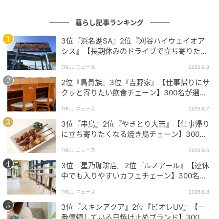
られるとの声が多いのが特徴的です。通気性や速乾性
を重視した素材が豊富にそろっているので、忙しい朝
暮らし記事ランキング
や長時間の着用でも清潔感を保ちやすいと支持を集め
3位『浜名湖SA』2位『刈谷ハイウェイオア
ました。
シス』【長期休みのドライブで立ち寄りたい
SA・PA】300名が選ぶ1位に「グルメが充
TRILL ニュース
2026.8.8
実」
2位『鳥貴族』3位『吉野家』【仕事帰りにサ
ストレッチ性のある自宅の洗濯機で、洗ってもシワになりにく
クッと寄りたい飲食チェーン】300名が選ぶ1
いスーツを販売しているからです。価格帯もお手頃で新調しや
位に「気軽に入りやすい」「お酒も安い」
すいです。（39歳/女性）
TRILL ニュース
2026.8.7
3位『串鳥』2位『やきとり大吉』【仕事帰り
に立ち寄りたくなる焼き鳥チェーン】300名
が選ぶ1位に「安心感」「ボリューム満点」
TRILL ニュース
2026.8.6
埃などが簡単に落ちるからすごく手入れが容易で、生地を傷め
ない作りになっていて素晴らしいと思います。（41歳/男性）
3位『星乃珈琲店』2位『ルノアール』【連休
中でも入りやすいカフェチェーン】300名が
選ぶ1位に「便利」「リーズナブルな価格」
TRILL ニュース
2026.8.8
夏でも涼しくシワにならず、ホームクリーニングが出来る素材
3位『スキンアクア』2位『ビオレUV』【一
番信頼している日焼け止めブランド】300名
のものが豊富にあるのが魅力です。人におすすめするくらい便