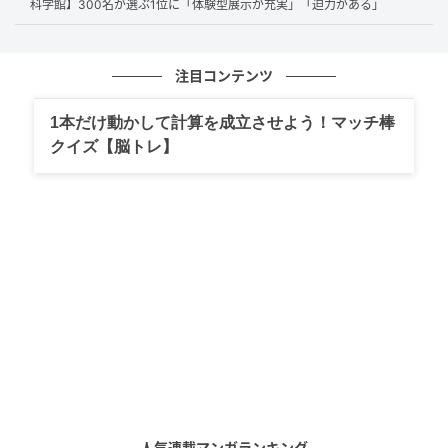
第2位：ユニクロ（25票）
科学館】300名が選ぶ1位に「体験型展示が充実」「迫力がある」
続いて第2位は、「
ユニクロ
」。
注目コンテンツ
ユニクロは、感動ジャケットや感動パンツといったシ
1本だけ動かして計算を成立させよう！マッチ棒
リーズをはじめ、洗濯機で気軽に洗えるアイテムが揃
クイズ【脳トレ】
っているのが魅力です。値段も手頃で、ストレッチが
効いて動きやすいという意見も多数ありました。自宅
で洗えるだけでなく、シワもつきにくい仕様なので、
とにかくお手入れを負担に感じずに着られる点が支持
されています。
感動ジャケットと感動パンツが洗濯機で洗えてシワもつきにく
いので、お手入れが楽です。（34歳/男性）
人気連載マンガランキング