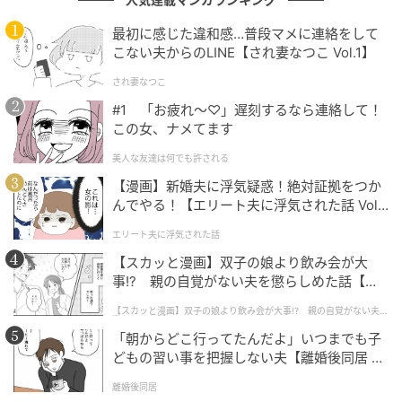
価格が手ごろで家庭でも洗濯できるので衛生的です。ストレッ
チも効いているので動きやすいのも特徴です。（51歳/女性）
最初に感じた違和感…普段マメに連絡をして
こない夫からのLINE【され妻なつこ Vol.1】
され妻なつこ
感動ジャケット、パンツは自宅で洗濯できてお手入れがかなり
#1 「お疲れ〜♡」遅刻するなら連絡して！
この女、ナメてます
楽です。お値段もリーズナブルで、サイズ感をしっかり選べば
ビジネスにもしっかり使えると思います。（43歳/女性）
美人な友達は何でも許される
【漫画】新婚夫に浮気疑惑！絶対証拠をつか
んでやる！【エリート夫に浮気された話 Vol.
1】
第1位：AOKI（150票）
エリート夫に浮気された話
【スカッと漫画】双子の娘より飲み会が大
そして第1位は、「
AOKI
」でした。
事!? 親の自覚がない夫を懲らしめた話【第1
話】
【スカッと漫画】双子の娘より飲み会が大事!? 親の自覚がない夫を
AOKIのスーツはストレッチ性があり、自宅の洗濯機で
懲らしめた話
「朝からどこ行ってたんだよ」いつまでも子
洗ってもシワになりにくいと高く評価されています。
どもの習い事を把握しない夫【離婚後同居 Vo
汗をかいたり突然の雨に遭っても、クリーニングに出
l.1】
離婚後同居
すことなく自宅で丸洗いできるため、毎日安心して着