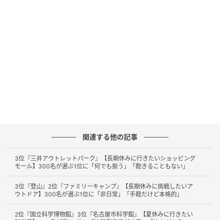
自宅の洗濯機で丸洗いできるウォッシャブル機能があり、干す
だけでシワが伸びてアイロンがけが不要だからです。（32歳/
男性）
スーツセレクトさんのはお手入れのしやすさ（自宅の洗濯機で
ザブザブ洗える、形状記憶など）やデザイン性、機能面もどち
らも文句無しに良いので好きです。（43歳/男性）
関連する他の記事
自宅の洗濯機で丸洗いできるウォッシャブル仕様のスーツが充
実しており、クリーニングに出す手間とコストを大幅に省ける
3位『三井アウトレットパーク』【長期休みに行きたいショッピング
モール】300名が選ぶ1位に「何でも揃う」「飽きることもない」
からです。洗濯後もシワになりにくく、乾きが早いため、日々
の手入れが非常に簡単で重宝しています。（42歳/男性）
3位『登山』2位『ファミリーキャンプ』【長期休みに挑戦したいア
ウトドア】300名が選ぶ1位に「非日常」「手軽だけど本格的」
2位『国立科学博物館』3位『名古屋市科学館』【夏休みに行きたい