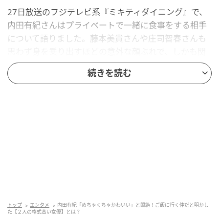
27日放送のフジテレビ系『ミキティダイニング』で、
内田有紀さんはプライベートで一緒に食事をする相手
について語りました。藤本美貴さんや庄司智春さんも
思わず身を乗り出すほどの意外な顔ぶれで、しかも関
係性を聞くほどに温かな空気が伝わってくる内容だっ
続きを読む
たのです。一体、内田有紀さんが親しく交流している
相手とは誰なのでしょうか？
ヒント…
ともに日本を代表する実力派女優
世代の異なる華やかな交流関係
「って思うでしょ？ めちゃくちゃかわいいん
ですよ」
トップ
エンタメ
内田有紀「めちゃくちゃかわいい」と悶絶！ご飯に行く仲だと明かし
た【２人の格式高い女優】とは？