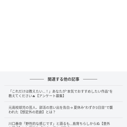
答えは……
天海祐希さん、加賀まりこさん
です。
27日放送のフジテレビ系『ミキティダイニング』で、
内田有紀さんは「どんな人と遊んでる？」と聞かれ、
この2人の名前を挙げました。藤本美貴さんが「ええ
っ！？」「格式高い」と驚くと、内田さんは「って思
うでしょ？ めちゃくちゃかわいいんですよ」と笑顔で
返答。さらに、食事の場では「まりこさんはちょっと
猫舌」「天海さんも“理想の上司”って感じですけど、め
ちゃくちゃ少女です」と、親しい間柄だからこそ見え
関連する他の記事
る素顔も明かしていました。
「これだけは教えたい…！」あなたが“本気でおすすめしたい作品”を
また、内田さんは「私が、本当にどうしようもない時
教えてください🔥【アンケート募集】
間を過ごしている時があったわけですよ。若い頃です
よ。その時とかは、結構、2人がすごい心配して、しょ
元高校球児の芸人、部活の思い出を告白→ 夏休み“わずか3日目”で襲
われた【想定外の悲劇】とは？
っちゅう連絡をくれました」と告白。店選びについて
も、「加賀まりこさんが決めてくれる」と説明し、
川口春奈「野性的な感じです」と語るも…島育ちらしからぬ【意外