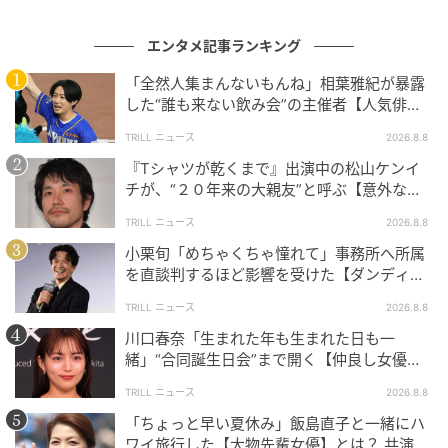
エンタメ記事ランキング
「全然人集まんないもんね」相葉雅紀が暴露
した“誰も来ない飲み会”の主催者【人気俳
優】とは？
TRILL ニュース
2026.8.8
『Tシャツが乾くまで』出演中の松山ケンイ
チが、“２０年来の大親友”と呼ぶ【意外な人
物】とは？
TRILL ニュース
2026.8.8
小栗旬「めちゃくちゃ憧れて」事務所へ所属
を直談判するほど影響を受けた【ダンディ俳
優】とは？
TRILL ニュース
2026.8.8
川口春奈「生まれた年も生まれた日も一
緒」“合同誕生日会”まで開く【仲良し女優】
とは？同じ九州出身
TRILL ニュース
2026.8.8
「ちょっと早い夏休み」飯島直子と一緒にハ
ワイ旅行した【大物先輩女優】とは？ 共演で