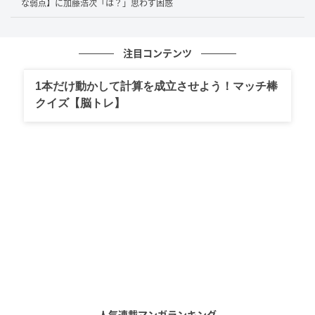
な弱点】に加藤浩次「は？」思わず困惑
「かわいいお店なんですよ」「個室とかにも入らない
んで。高級とか、難しい所にはいかないです」と語っ
ていました。
注目コンテンツ
1本だけ動かして計算を成立させよう！マッチ棒
内田有紀が語った温かな交友関係
クイズ【脳トレ】
今回のエピソードで印象的だったのは、大物女優同士
という華やかなイメージだけでなく、内田有紀さんが
感じている親しさや安心感までしっかり伝わってきた
ことです。見た目の格式高さとは裏腹に、実際は“かわ
いい”一面があり、悩んだときには気にかけてくれる存
在でもあるという関係性。
食事に行く店も気取った場所ではなく、自然体で過ご
せる空間だという話から、3人の距離の近さがよくわか
ります。テレビで見る姿とは少し違う、温かなつなが
人気連載マンガランキング