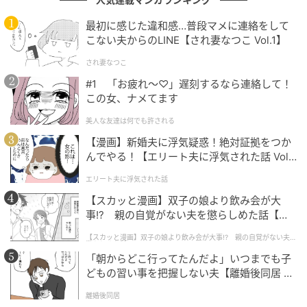
りが感じられる告白でした。
最初に感じた違和感…普段マメに連絡をして
こない夫からのLINE【され妻なつこ Vol.1】
次の記事
され妻なつこ
#1 子どもの実名と顔を晒すママ、大丈夫か
#1 「お疲れ〜♡」遅刻するなら連絡して！
な？なんて心配していたら。
この女、ナメてます
美人な友達は何でも許される
の記事をもっとみる
【漫画】新婚夫に浮気疑惑！絶対証拠をつか
んでやる！【エリート夫に浮気された話 Vol.
1】
エリート夫に浮気された話
【スカッと漫画】双子の娘より飲み会が大
事!? 親の自覚がない夫を懲らしめた話【第1
話】
【スカッと漫画】双子の娘より飲み会が大事!? 親の自覚がない夫を
懲らしめた話
「朝からどこ行ってたんだよ」いつまでも子
どもの習い事を把握しない夫【離婚後同居 Vo
l.1】
離婚後同居