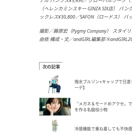
ナル パンプス¥5,490／グローバルワーク（
（ヘレンカミンスキー GINZA SIX店） バ
ックレス¥30,800／SAFON（ロードス） バッグ¥
撮影／藤原宏（Pygmy Company） ス
由依 構成・文／andGIRL編集部 ※andGIRL
次の記事
撥水ブルゾン×キャップで日差
ーデ】
〝メガネ＆モードめアクセ〟
を作る名脇役小物
冷感機能で重ね着しても不快