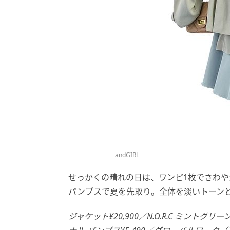
andGIRL
せっかくの晴れの日は、ワンピ1枚でさわ
パンプスで夏を先取り。全体を淡いトーン
ジャケット¥20,900／N.O.R.C ミントグ