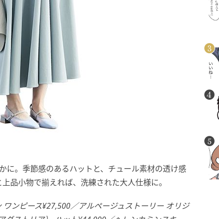
やかに。季節感のあるハットと、チュール素材の透け感
と上品小物で揃えれば、洗練された大人仕様に。
リーン ワンピース¥27,500／アルページュストーリー オリジ