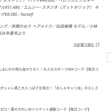
アダストリア） ハット¥44,000／ヘレンカミンスキー
ングル¥51,480／エムシー･スタジオ（ズットホリック） ネ
8,580／burself
タイリング／井関かおり ヘアメイク／松田美穂 モデル／小林
2026年夏号より
元記事で読む
し&にわか雨も抜かりなく！大人のスポーツMIXコーデ【毎日コ
でがシャレ感と大人っぽさを両立！「おしゃキャリ派」のらしさ
感ゼロ！夏のきれいめジャケット通勤コーデ【毎日コーデ】