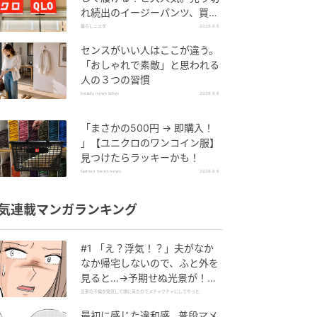
れ続出のイージーパンツ、買っ
てみた！
暮らしニスタ
2026.8.6
センスがいい人はここが違う。
「おしゃれで素敵」と思われる
人の３つの習慣
beauty news tokyo
2026.8.6
「まさかの500円 → 即購入！
」【ユニクロのワンコイン服】
見つけたらラッキーかも！
fashion trend news
2026.8.6
気連載マンガランキング
#1 「え？浮気！？」夫がなか
なか帰宅しないので、ふと外を
見ると…→予期せぬ光景が！｜
旦那の不倫が発覚して頭に来た
旦那の不倫が発覚して頭に来たのでメチャクチャにしてやった
のでメチャクチャにしてやった
最初に感じた違和感…普段マメ