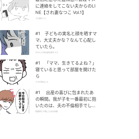
に連絡をしてこない夫からのLI
NE【され妻なつこ Vol.1】
され妻なつこ
#1 子どもの実名と顔を晒すマ
マ、大丈夫かな？なんて心配し
ていたら。
SNSに子供の顔を晒すママ
#1 「ママ、生きてるよね？」
寝ていると思って部屋を開けた
ら
ママが家出した
#1 出産の喜びに包まれたあ
の瞬間。我が子を一番最初に抱
いたのは、夫の不倫相手でし
た。
助産師と不倫した夫の末路