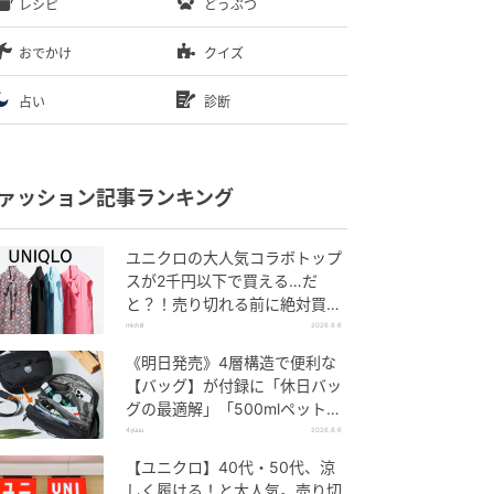
レシピ
どうぶつ
おでかけ
クイズ
占い
診断
ァッション記事ランキング
ユニクロの大人気コラボトップ
スが2千円以下で買える…だ
と？！売り切れる前に絶対買
い！
michill
2026.8.6
《明日発売》4層構造で便利な
【バッグ】が付録に「休日バッ
グの最適解」「500mlペットボ
トルも入る」
4yuuu
2026.8.6
【ユニクロ】40代・50代、涼
しく履ける！と大人気。売り切