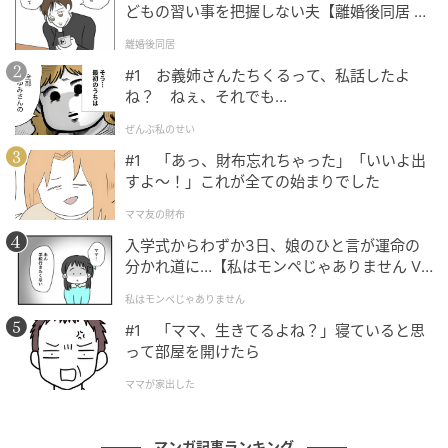
どもの習い事を把握しない夫【離婚後同居 Vo
l.1】
離婚後同居
#1 お義姉さんたちくるって、私話したよ
ね？ ねぇ、それでも…
ぜんぶ私のせい
#1 「あっ、財布忘れちゃった」「いいよ出
すよ〜！」これが全ての始まりでした
ママ友の財布
入学式からわずか3日、娘のひと言が運命の
分かれ道に…【私はモンペじゃありません Vo
l.1】
私はモンペじゃありません
#1 「ママ、生きてるよね？」寝ていると思
って部屋を開けたら
ママが家出した
ベビーカレンダー
マンガ記事ランキング