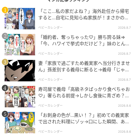
「ここ…私の家だよね？」海外赴任から帰宅
すると…自宅に見知らぬ家族が！まさかの真
相とは！？
ベビーカレンダー
2026.8.7
「婚約者、奪っちゃった♡」勝ち誇る妹⇒
「今、ハワイで挙式中だけど？」妹のとんで
もない勘違いとは
ベビーカレンダー
2026.8.7
妻「家族で過ごすため義実家へ当分行きませ
ん」孫差別する義母に断ると→義母「じゃ
あ、私は…」妻絶句＜こどおじ義兄＞
ベビーカレンダー
2026.8.7
寿司屋で義母「高級ネタばっかり食べちゃお
♡」奢られる前提→しかし食後に青ざめ？通
報され警察沙汰！
ベビーカレンダー
2026.8.6
「お刺身の色が…黒い！？」初めての義実家
で出された料理にゾッ→口にした瞬間、あ
然！刺身の正体は
ベビーカレンダー
ベビーカレンダー
2026.8.6