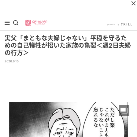
実父「まともな夫婦じゃない」平穏を守るた
めの自己犠牲が招いた家族の亀裂＜週2日夫婦
の行方＞
2026.6.15