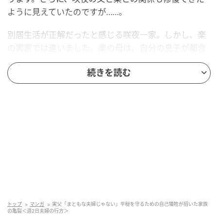
ように見えていたのですが……。
別居生活が正解だったと感じる咲夜一家。しかし、楽
の実家では違いました。楽の母は、自分の息子が都合
よく扱われているとしか思えず、咲夜たちの対応に不
続きを読む
信感を募らせていました。そして、近所の人からも
「あちらの家に捨てられたんじゃないかって思われ
る」という現実を、楽に突きつけます。
さらに、楽の父も息子たちの別居生活に思うところが
あり……。
夫の両親の思いとは…
トップ
マンガ
実父「まともな夫婦じゃない」平穏を守るための自己犠牲が招いた家族
の亀裂＜週2日夫婦の行方＞