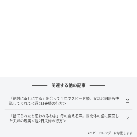
関連する他の記事
「絶対に幸せにする」出会って半年でスピード婚。父親と同居も快
諾してくれて＜週2日夫婦の行方＞
ベビーカレンダー
「捨てられたと思われるわよ」母の震える声。世間体の壁に直面し
た夫婦の現実＜週2日夫婦の行方＞
※ベビーカレンダーに移動します