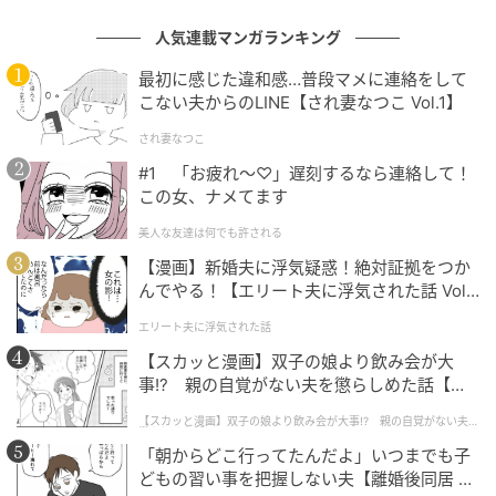
「ボーダー柄のバスクシャツといえば、ついカジュア
人気連載マンガランキング
ルな着こなしをしがち。でも時には気分を変えたくな
最初に感じた違和感…普段マメに連絡をして
ります。今日はラインがピンク色の一枚をセレクトし
こない夫からのLINE【され妻なつこ Vol.1】
て、少しきれいめにまとめてみました。中に白シャツ
され妻なつこ
をレイヤード、パリっとした襟をのぞかせて、きちん
#1 「お疲れ〜♡」遅刻するなら連絡して！
とをアップ！ ホワイトデニムにインすると、ちょっと
この女、ナメてます
お姉さんっぽくない？ どうかな？」
美人な友達は何でも許される
本人私物（バスクシャツ、シャツ／UNIQLO、デニム
【漫画】新婚夫に浮気疑惑！絶対証拠をつか
／shinzone、靴／フレッドペリー、バッグ／GU）
んでやる！【エリート夫に浮気された話 Vol.
1】
エリート夫に浮気された話
【スカッと漫画】双子の娘より飲み会が大
事!? 親の自覚がない夫を懲らしめた話【第1
話】
Usami’s profile
【スカッと漫画】双子の娘より飲み会が大事!? 親の自覚がない夫を
懲らしめた話
「朝からどこ行ってたんだよ」いつまでも子
在住：東京都
どもの習い事を把握しない夫【離婚後同居 Vo