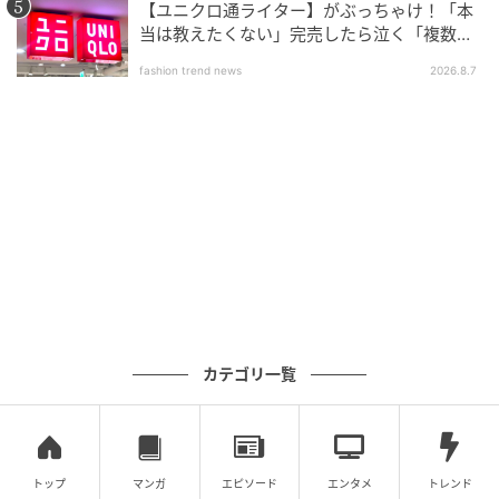
【ユニクロ通ライター】がぶっちゃけ！「本
hair&make-up_MINAMI, Morinaga Rui
当は教えたくない」完売したら泣く「複数買
text_Koba.A
いアイテム」
fashion trend news
2026.8.7
edit_Sotani Miho
cooperation_EASE
元記事で読む
次の記事
着るだけでコーデが完成するワンピース。印
象的な柄を選ぶだけでそくおしゃれさんに
カテゴリ一覧
の記事をもっとみる
トップ
マンガ
エピソード
エンタメ
トレンド