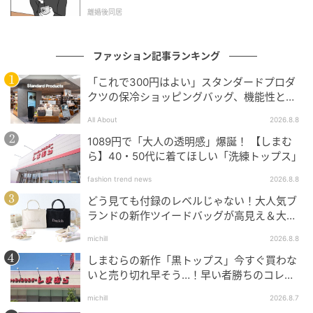
l.1】
身長：169cm
離婚後同居
職業：モデル・書店員
得意なコーディネート：デニム、チノパン、シャツ、
ファッション記事ランキング
スニーカー、ローファー、メガネ
「これで300円はよい」スタンダードプロダ
まるでFUDGEの世界から出てきたような、カジュア
クツの保冷ショッピングバッグ、機能性とデ
ザインでネット大絶賛
ル〜トラッドなファッションが人気。169cmの長身と
All About
2026.8.8
透き通るような肌、しなやかなロングヘアを活かし、
1089円で「大人の透明感」爆誕！ 【しまむ
モデルとして活躍。書店員としての顔も持ち、自他と
ら】40・50代に着てほしい「洗練トップス」
もに認める本好き。元々は美容師を目指していたこと
fashion trend news
2026.8.8
もありヘアアレンジが得意！
どう見ても付録のレベルじゃない！大人気ブ
ランドの新作ツイードバッグが高見え＆大容
UsamiのInstagramをぜひフォローして
量♡
▶︎▶︎
@usami_fudge
michill
2026.8.8
しまむらの新作「黒トップス」今すぐ買わな
いと売り切れ早そう…！早い者勝ちのコレ買
いリスト
michill
2026.8.7
photograph_Suganuma Shotaro