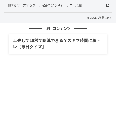
細すぎず、太すぎない、定番で穿きやすいデニム 5選
※FUDGEに移動します
注目コンテンツ
工夫して10秒で暗算できる？スキマ時間に脳ト
レ【毎日クイズ】
出典
FUDGE.jp
Usami’s comment