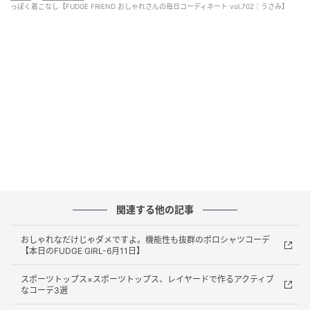
っぽく着こなし【FUDGE FRIEND おしゃれさんの毎日コーディネート vol.702｜うさみ】
出典
FUDGE.jp
関連する他の記事
おしゃれなだけじゃダメですよ。機能性も抜群のポロシャツコーデ
【本日のFUDGE GIRL-6月11日】
スポーツトップス×スポーツトップス、レイヤードで作るアクティブ
なコーデ3選