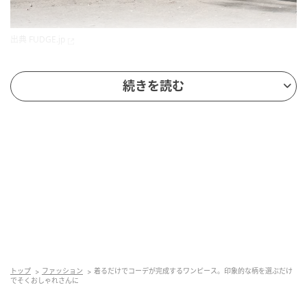
出典
FUDGE.jp
name Ninonさん
続きを読む
project director
ポロシャツ風のワンピースをさらりと1枚で。ピッチや
カラーが異なるマルチストライプが、シンプルな装い
をリズミカルに彩る。足元は黒で整えて、キリリと引
き締めているのが好ポイント！
トップ
ファッション
着るだけでコーデが完成するワンピース。印象的な柄を選ぶだけ
でそくおしゃれさんに
ワンピース／Vintage、バッグ／モードイベントのグッ
ズ、スニーカー／CONVERSE