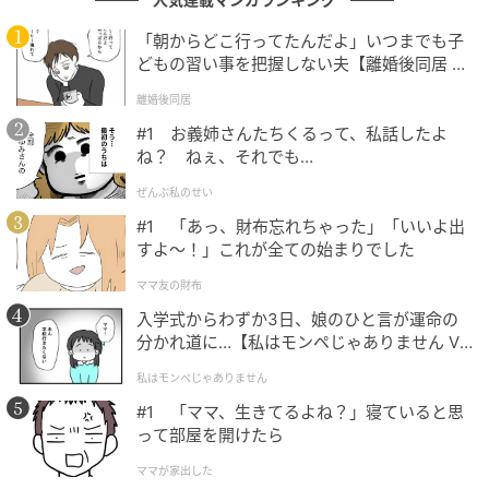
「朝からどこ行ってたんだよ」いつまでも子
どもの習い事を把握しない夫【離婚後同居 Vo
l.1】
離婚後同居
#1 お義姉さんたちくるって、私話したよ
ね？ ねぇ、それでも…
ぜんぶ私のせい
#1 「あっ、財布忘れちゃった」「いいよ出
すよ〜！」これが全ての始まりでした
ママ友の財布
入学式からわずか3日、娘のひと言が運命の
分かれ道に…【私はモンペじゃありません Vo
l.1】
私はモンペじゃありません
#1 「ママ、生きてるよね？」寝ていると思
って部屋を開けたら
ママが家出した