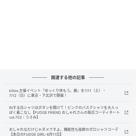
photograph: Yoshida Taisuke
FUDGE vol.229 2022年08月号より
元記事で読む
関連する他の記事
次の記事
kiitos.主催イベント『ゆっくり休もう。展』を7/11（土）・
紳士を気取ったハンサムスタイルを指す「ジ
7/12（日）に東京・下北沢で開催！
ェンツ」って何の略？【お洒落さんのための
INする白シャツはボタンを開けて！ピンクのバスクシャツを大人っ
ファッション用語辞典 vol.121】
ぽく着こなし【FUDGE FRIEND おしゃれさんの毎日コーディネート
vol.702｜うさみ】
の記事をもっとみる
おしゃれなだけじゃダメですよ。機能性も抜群のポロシャツコーデ
【本日のFUDGE GIRL-6月11日】