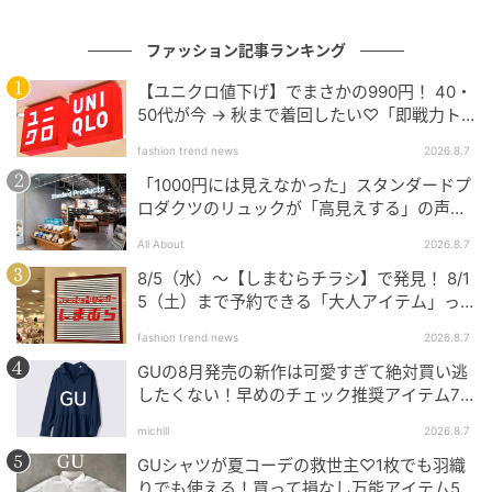
ファッション記事ランキング
【ユニクロ値下げ】でまさかの990円！ 40・
50代が今 → 秋まで着回したい♡「即戦力ト
ップス」
fashion trend news
2026.8.7
「1000円には見えなかった」スタンダードプ
ロダクツのリュックが「高見えする」の声。
2個購入する人も
All About
2026.8.7
8/5（水）〜【しまむらチラシ】で発見！ 8/1
5（土）まで予約できる「大人アイテム」っ
て？
fashion trend news
2026.8.7
GUの8月発売の新作は可愛すぎて絶対買い逃
したくない！早めのチェック推奨アイテム7
連発
michill
2026.8.7
GUシャツが夏コーデの救世主♡1枚でも羽織
りでも使える！買って損なし万能アイテム5