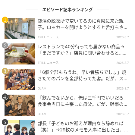
れないよう、一部設定を変更しています。
エピソード記事ランキング
（ハウコレ編集部）
銭湯の脱衣所で空いてるのに真隣に来た親
子。ロッカーを開けようとすると舌打ちさ
元記事で読む
れ…→直後、娘の放った“純粋な一言”に「心の
TRILL ニュース
2026.8.7
中で拍手」
レストランで40分待っても届かない商品→
次の記事
「まだですか？」店員に問い合わせると…そ
ホテルの予約から彼女の名前を外した僕。冷
の後、“理不尽な対応”に「二度と行っていま
TRILL ニュース
2026.8.7
たく突き放した本当の理由
せん」
「6個全部もらうわ。早い者勝ちでしょ」焼
きたてのパンを全部持ってた客。だが、スタ
の記事をもっとみる
ッフの一言で状況が一変
GLAM
2026.8.7
「飲んでないから、俺は三千円でいいだろ」
食事会当日に主張した叔父。だが、幹事のい
とこが告げた一言とは
GLAM
2026.8.7
部長「子どものお迎えが理由なら辞めれば
（笑）」→29枚のメモを人事に出した日、部