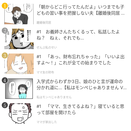
夫は「ごめん、頼まれたものもちゃんと買えばよかっ
「朝からどこ行ってたんだよ」いつまでも子
たね」と謝ってくれました。私がもやもやしていたの
どもの習い事を把握しない夫【離婚後同居 Vo
は、ショートケーキが嫌だったからではありません。
l.1】
離婚後同居
自分の「食べたい」を、もう一度ちゃんと受け取って
#1 お義姉さんたちくるって、私話したよ
ほしかっただけなのだと気づきました。
ね？ ねぇ、それでも…
その思いが伝わったことで、引っかかりはほどけてい
ぜんぶ私のせい
きました。次の休みには、二人であのチーズケーキを
#1 「あっ、財布忘れちゃった」「いいよ出
買いに行く約束をしたのです。
すよ〜！」これが全ての始まりでした
ママ友の財布
ショートケーキは半分こにして、おうちカフェ気分で
入学式からわずか3日、娘のひと言が運命の
味わいました。ささいなすれ違いも、言葉にすれば笑
分かれ道に…【私はモンペじゃありません Vo
い合えるのだと、あらためて思えた出来事でした。
l.1】
私はモンペじゃありません
（30代女性・会社員）
#1 「ママ、生きてるよね？」寝ていると思
って部屋を開けたら
本記事は、ハウコレ読者への独自アンケートに寄せら
ママが家出した
れた実体験をもとに制作していますが、個人が特定さ