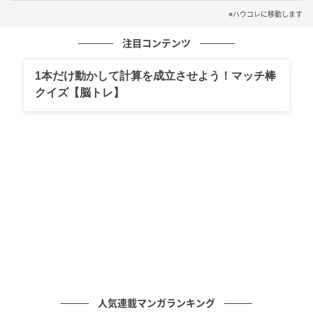
にしてみました。
※ハウコレに移動します
注目コンテンツ
「本当はね、あのチーズケーキ、ずっと楽しみにして
たんだ」
1本だけ動かして計算を成立させよう！マッチ棒
クイズ【脳トレ】
すると夫は、はっとした顔になりました。
「あのショートケーキ、最後の一個だったんだ。すご
く売れてたから、これなら間違いないと思って」
お店ではそのショートケーキが最後の一個になるほど
人気で、夫は私が喜ぶと思って選んでくれたそうで
す。よかれと思った気持ちは、ちゃんと伝わってきま
した。
そして...
人気連載マンガランキング