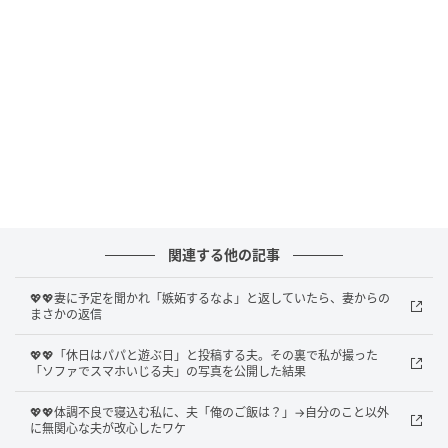
ーキではありませんでした。色とりどりのフルーツを
のせた、季節のショートケーキだったのです。思わず
夫の顔を見ると、夫は得意げにこう言いました。
「え、だってこっちのほうがおいしそうでしょ？」
たしかに見た目は華やかで、おいしそうではありま
す。それでも、私が頼んだのはチーズケーキでした。
「うん、ありがとう」とだけ返しましたが、心の奥に
関連する他の記事
は小さな引っかかりが残りました。
💖💖妻に予定を聞かれ「嫉妬するなよ」と返していたら、妻からの
まさかの返信
もやもやの正体
💖💖「休日はパパと遊ぶ日」と投稿する夫。その裏で私が撮った
「ソファでスマホいじる夫」の写真を公開した結果
ショートケーキはたしかにおいしくて、フルーツの甘
さもさわやかでした。それでも、引っかかりはなかな
💖💖体調不良で寝込む私に、夫「俺のご飯は？」→自分のこと以外
に無関心な夫が改心したワケ
か消えてくれません。私はその気持ちを少しだけ言葉