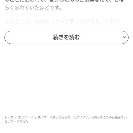
らく忘れていたほどです。
そんなとき、夫から「ケーキ買って帰るね。何がい
い？」とメッセージが届きました。頭に浮かんだの
は、前から気になっていたチーズケーキでした。濃厚
続きを読む
だと評判の看板商品で、いつか食べてみたいと思って
いたのです。
私は「あのお店のチーズケーキがいいな」とすぐに返
しました。帰りを楽しみに、食事の支度をしながら待
っていました。
箱を開けてみたら
玄関のドアが開く音がして、夫が紙袋を差し出しまし
トップ
エピソード
夫「ケーキ買って帰るね。何がいい？」→買ってきたのは頼んでい
ないケーキだった
た。「お待たせ」とうれしそうな顔です。私もわくわ
くしながら箱を開けると、そこにあったのはチーズケ